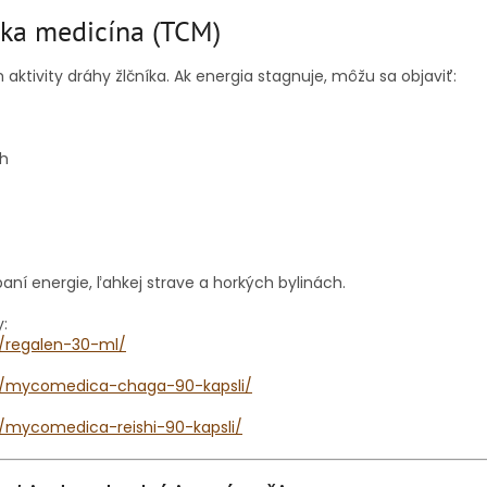
ska medicína (TCM)
ktivity dráhy žlčníka. Ak energia stagnuje, môžu sa objaviť:
h
aní energie, ľahkej strave a horkých bylinách.
:
k/regalen-30-ml/
sk/mycomedica-chaga-90-kapsli/
k/mycomedica-reishi-90-kapsli/