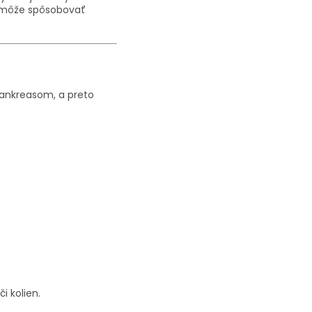
á môže spôsobovať
pankreasom, a preto
i kolien.