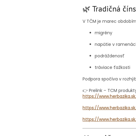
🌿 Tradičná čín
V TČM je marec obdobím a
migrény
napätie v ramenác
podráždenosť
tráviace ťažkosti
Podpora spočíva v rozhýb
👉 Prelink – TCM produkty
https://www.herbazika.s
https://www.herbazika.
https://www.herbazika.s