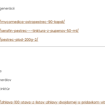
egenerácii
sk/mycomedica-ostropestrec-90-kapsli/
k/serafin-pestrec---tinktura-z-pupenov-50-ml/
k/pestrec-plod-200g-2/
a
nerálov
inktúr
k/zihlava-100-stava-z-listov-zihlavy-dvojdomej-s-pridavkom-