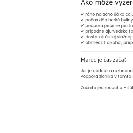
Ako môže vyzer
✔ ráno nalačno šálka čaj
✔ počas dňa horké byliny
✔ podpora pečene pest
✔ prípadne ajurvédska fo
✔ dostatok čistej vlažnej
✔ obmedziť alkohol, prep
Marec je čas začať
Jar je obdobím rozhodnos
Podpora žlčníka v tomto o
Začnite jednoducho – šál
Z
á
p