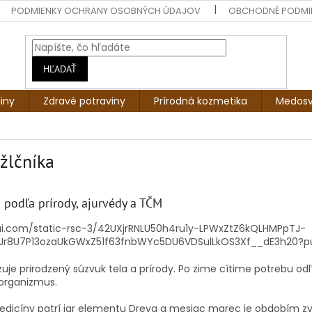
PODMIENKY OCHRANY OSOBNÝCH ÚDAJOV
OBCHODNÉ PODMI
HĽADAŤ
liny
Zdravé potraviny
Prírodná kozmetika
Medosv
žlčníka
 podľa prírody, ajurvédy a TČM
je prirodzený súzvuk tela a prírody. Po zime cítime potrebu odľ
 organizmus.
medicíny patrí jar elementu Dreva a mesiac marec je obdobím zv