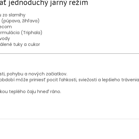
ať jednoduchý jarný režim
u zo slamihy
 (púpava, žihľava)
recom
rmulácia (Triphala)
 vody
álené tuky a cukor
ti, pohybu a nových začiatkov.
bdobí môže priniesť pocit ľahkosti, sviežosti a lepšieho trávenia
kou teplého čaju hneď ráno.