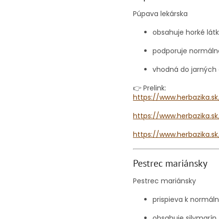
Púpava lekárska
obsahuje horké lát
podporuje normáln
vhodná do jarných
👉 Prelink:
https://www.herbazika.s
https://www.herbazika.s
https://www.herbazika.
Pestrec mariánsky
Pestrec mariánsky
prispieva k normáln
obsahuje silymarín