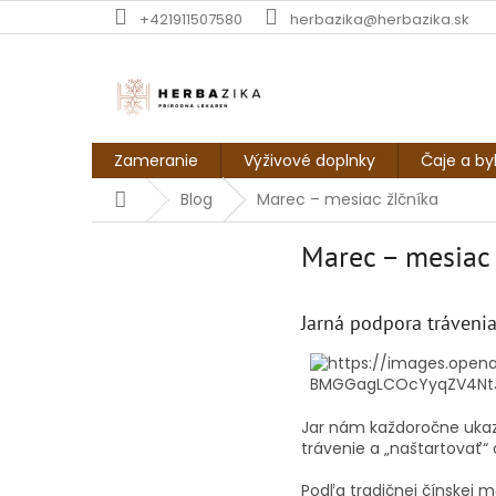
Prejsť
+421911507580
herbazika@herbazika.sk
na
obsah
Zameranie
Výživové doplnky
Čaje a by
Domov
Blog
Marec – mesiac žlčníka
Marec – mesiac 
Jarná podpora trávenia
Jar nám každoročne ukazu
trávenie a „naštartovať“
Podľa tradičnej čínskej 