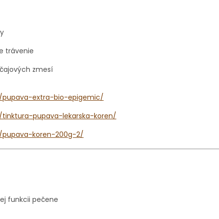
ky
e trávenie
 čajových zmesí
k/pupava-extra-bio-epigemic/
k/tinktura-pupava-lekarska-koren/
sk/pupava-koren-200g-2/
ej funkcii pečene