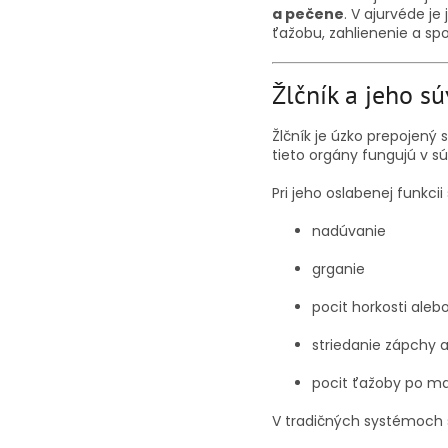
a pečene
. V ajurvéde 
ťažobu, zahlienenie a s
Žlčník a jeho sú
Žlčník je úzko prepojen
tieto orgány fungujú v sú
Pri jeho oslabenej funkcii
nadúvanie
grganie
pocit horkosti aleb
striedanie zápchy 
pocit ťažoby po m
V tradičných systémoch sa