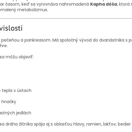
je jar časom, keď sa vyrovnáva nahromadená
Kapha dóša
, ktor
pomalený metabolizmus.
vislosti
ý s pečeňou a pankreasom. Má spoločný vývod do dvanástnika s 
hre.
 sa môžu objaviť:
o tepla v ústach
a hnačky
astných jedlách
 dráha žlčníka spája aj s oblasťou hlavy, ramien, lakťov, bedier č