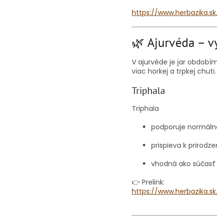
https://www.herbazika.s
🌿 Ajurvéda – 
V ajurvéde je jar období
viac horkej a trpkej chuti.
Triphala
Triphala
podporuje normáln
prispieva k prirodze
vhodná ako súčasť j
👉 Prelink:
https://www.herbazika.sk