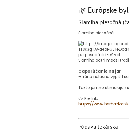
🌿 Európske byl
Slamiha piesočná (ča
Slamiha piesočná
Slamiha patrí medzi trad
Odporúčanie na jar:
➡ ráno nalačno vypiť 1 šá
Takto jemne stimulujeme
👉 Prelink:
https://www.herbazika.s
Púpava lekárska