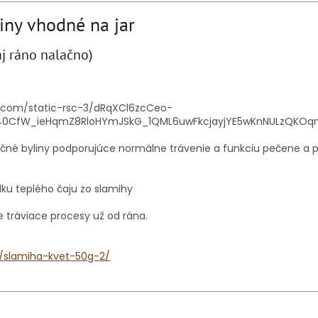
iny vhodné na jar
j ráno nalačno)
ičné byliny podporujúce normálne trávenie a funkciu pečene a p
lku teplého čaju zo slamihy
 tráviace procesy už od rána.
k/slamiha-kvet-50g-2/