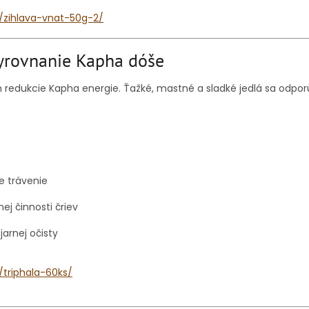
k/zihlava-vnat-50g-2/
vyrovnanie Kapha dóše
m redukcie Kapha energie. Ťažké, mastné a sladké jedlá sa odpo
e trávenie
nej činnosti čriev
arnej očisty
/triphala-60ks/