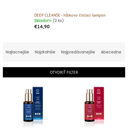
DEEP CLEANSE - hĺbkovo čistiaci šampón
Skladom
(2 ks)
€14,90
R
a
Najlacnejšie
Najdrahšie
Najpredávanejšie
Abecedne
d
e
n
OTVORIŤ FILTER
i
e
V
p
ý
r
p
o
i
d
s
u
p
k
r
t