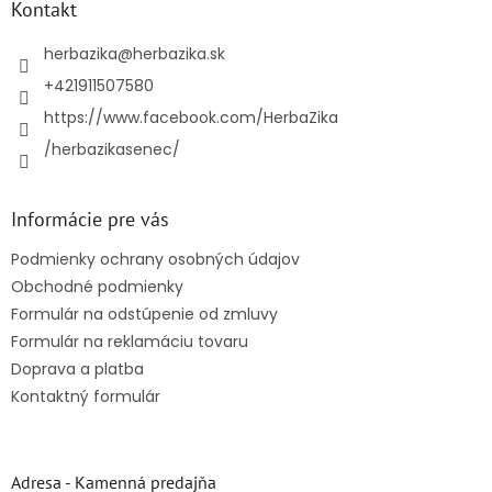
ä
Kontakt
t
i
herbazika
@
herbazika.sk
e
+421911507580
https://www.facebook.com/HerbaZika
/herbazikasenec/
Informácie pre vás
Podmienky ochrany osobných údajov
Obchodné podmienky
Formulár na odstúpenie od zmluvy
Formulár na reklamáciu tovaru
Doprava a platba
Kontaktný formulár
Adresa - Kamenná predajňa