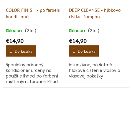
COLOR FINISH - po farbení
DEEP CLEANSE - hĺbkovo
kondicionér
čistiaci šampón
Skladom
(2 ks)
Skladom
(2 ks)
€14,90
€14,90
Do košíka
Do košíka
špeciálny prírodný
intenzívne, no šetrné
kondicionér určený na
hĺbkové čistenie vlasov a
použitie ihneď po farbení
vlasovej pokožky
rastlinnými farbami Khadi