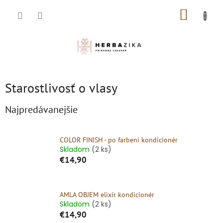
Prejsť
NÁKUP
na
obsah
KOŠÍK
Starostlivosť o vlasy
Najpredávanejšie
COLOR FINISH - po farbení kondicionér
Skladom
(2 ks)
€14,90
AMLA OBJEM elixír kondicionér
Skladom
(2 ks)
€14,90