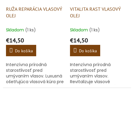
RUŽA REPARÁCIA VLASOVÝ
VITALITA RAST VLASOVÝ
OLEJ
OLEJ
Skladom
(1 ks)
Skladom
(1 ks)
€14,50
€14,50
Do košíka
Do košíka
Intenzívna prírodná
Intenzívna prírodná
starostlivosť pred
starostlivosť pred
umývaním vlasov. Luxusná
umývaním vlasov.
ošetřujúca vlasová kúra pre
Revitalizuje vlasové
poškodené a suché
korienky, pokožku a dĺžky.
vlasy, intenzívne vyživuje a
Stimuluje rast vlasov a
regeneruje
pôsobí proti vypadávaniu
vlasov. Dáva vlasom...