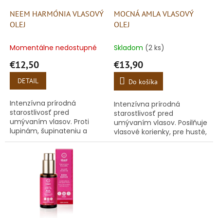
o
o
d
NEEM HARMÓNIA VLASOVÝ
MOCNÁ AMLA VLASOVÝ
v
u
OLEJ
OLEJ
k
t
Momentálne nedostupné
Skladom
(2 ks)
o
€12,50
€13,90
v
DETAIL
Do košíka
Intenzívna prírodná
Intenzívna prírodná
starostlivosť pred
starostlivosť pred
umývaním vlasov. Proti
umývaním vlasov. Posilňuje
lupinám, šupinateniu a
vlasové korienky, pre husté,
svrbeniu
silné vlasy