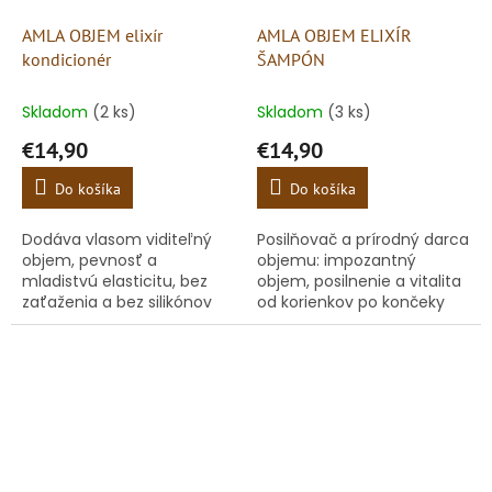
AMLA OBJEM elixír
AMLA OBJEM ELIXÍR
kondicionér
ŠAMPÓN
Skladom
(2 ks)
Skladom
(3 ks)
€14,90
€14,90
Do košíka
Do košíka
Dodáva vlasom viditeľný
Posilňovač a prírodný darca
objem, pevnosť a
objemu: impozantný
mladistvú elasticitu, bez
objem, posilnenie a vitalita
zaťaženia a bez silikónov
od korienkov po končeky