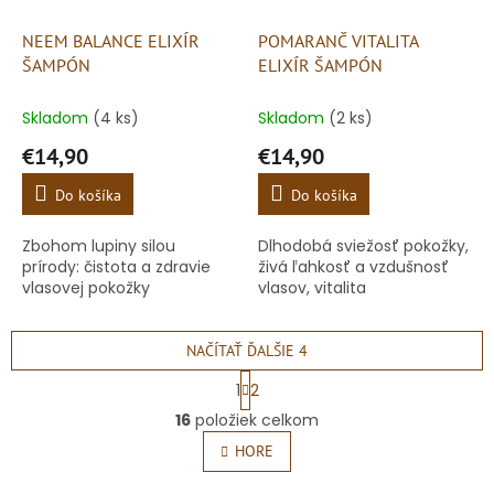
NEEM BALANCE ELIXÍR
POMARANČ VITALITA
ŠAMPÓN
ELIXÍR ŠAMPÓN
Skladom
(4 ks)
Skladom
(2 ks)
€14,90
€14,90
Do košíka
Do košíka
Zbohom lupiny silou
Dlhodobá sviežosť pokožky,
prírody: čistota a zdravie
živá ľahkosť a vzdušnosť
vlasovej pokožky
vlasov, vitalita
NAČÍTAŤ ĎALŠIE 4
S
1
2
t
O
r
16
položiek celkom
v
á
l
HORE
n
á
k
o