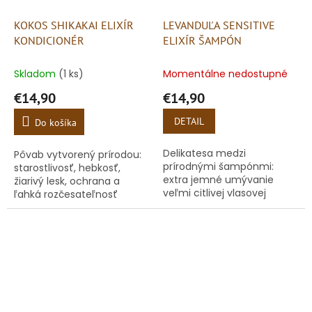
KOKOS SHIKAKAI ELIXÍR
LEVANDUĽA SENSITIVE
KONDICIONÉR
ELIXÍR ŠAMPÓN
Skladom
(1 ks)
Momentálne nedostupné
€14,90
€14,90
DETAIL
Do košíka
Delikatesa medzi
Pôvab vytvorený prírodou:
prírodnými šampónmi:
starostlivosť, hebkosť,
extra jemné umývanie
žiarivý lesk, ochrana a
veľmi citlivej vlasovej
ľahká rozčesateľnosť
pokožky a vlasov