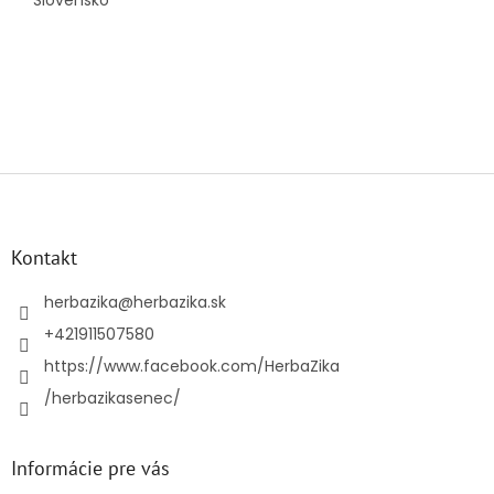
Z
á
p
ä
Kontakt
t
i
herbazika
@
herbazika.sk
e
+421911507580
https://www.facebook.com/HerbaZika
/herbazikasenec/
Informácie pre vás