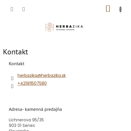
Prejsť
NÁKUP
na
obsah
KOŠÍK
Kontakt
Kontakt
herbazika@herbazika.sk
+421911507580
Adresa- kamenná predajňa
Lichnerova 95/35
903 01 Senec
Slovensko