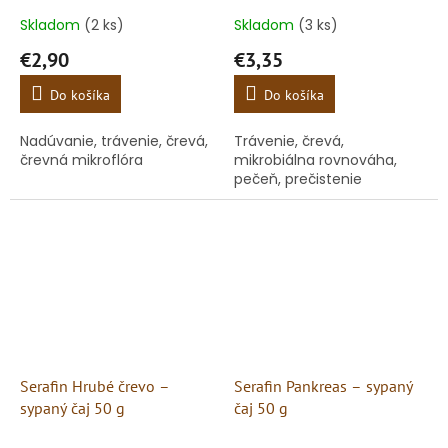
Skladom
(2 ks)
Skladom
(3 ks)
€2,90
€3,35
Do košíka
Do košíka
Nadúvanie, trávenie, črevá,
Trávenie, črevá,
črevná mikroflóra
mikrobiálna rovnováha,
pečeň, prečistenie
Serafin Hrubé črevo –
Serafin Pankreas – sypaný
sypaný čaj 50 g
čaj 50 g