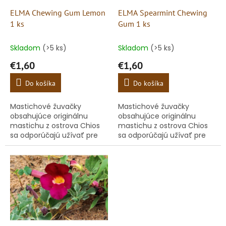
o
o
d
ELMA Chewing Gum Lemon
ELMA Spearmint Chewing
v
u
1 ks
Gum 1 ks
k
t
Skladom
(>5 ks)
Skladom
(>5 ks)
o
€1,60
€1,60
v
Do košíka
Do košíka
Mastichové žuvačky
Mastichové žuvačky
obsahujúce originálnu
obsahujúce originálnu
mastichu z ostrova Chios
mastichu z ostrova Chios
sa odporúčajú užívať pre
sa odporúčajú užívať pre
podporu zdravej ústnej
podporu zdravej ústnej
dutiny.
dutiny.