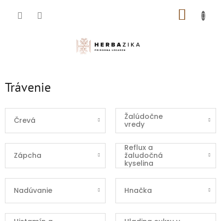
Prejsť
NÁKUP
na
obsah
KOŠÍK
Trávenie
Žalúdočne
Črevá
vredy
Reflux a
Zápcha
žaludočná
kyselina
Nadúvanie
Hnačka