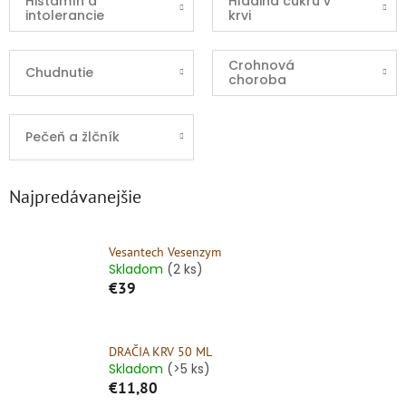
Histamín a
Hladina cukru v
intolerancie
krvi
Crohnová
Chudnutie
choroba
Pečeň a žlčník
Najpredávanejšie
Vesantech Vesenzym
Skladom
(2 ks)
€39
DRAČIA KRV 50 ML
Skladom
(>5 ks)
€11,80