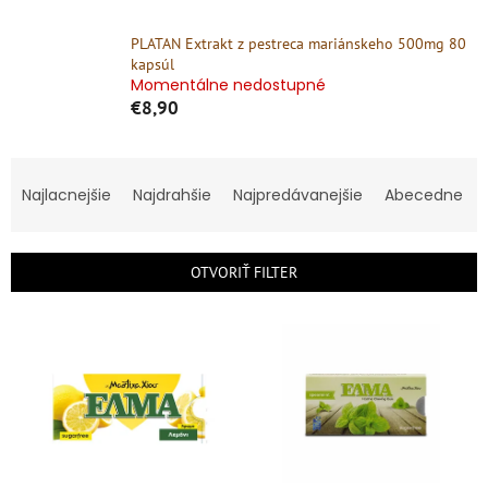
PLATAN Extrakt z pestreca mariánskeho 500mg 80
kapsúl
Momentálne nedostupné
€8,90
R
a
Najlacnejšie
Najdrahšie
Najpredávanejšie
Abecedne
d
e
n
OTVORIŤ FILTER
i
e
V
p
ý
r
p
o
i
d
s
u
p
k
r
t