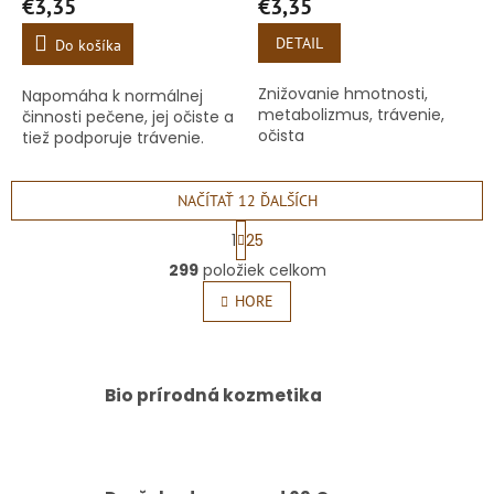
€3,35
€3,35
DETAIL
Do košíka
Znižovanie hmotnosti,
Napomáha k normálnej
metabolizmus, trávenie,
činnosti pečene, jej očiste a
očista
tiež podporuje trávenie.
NAČÍTAŤ 12 ĎALŠÍCH
S
1
25
t
O
r
299
položiek celkom
v
á
l
HORE
n
á
k
o
d
v
a
a
c
Bio prírodná kozmetika
n
i
i
e
e
p
r
v