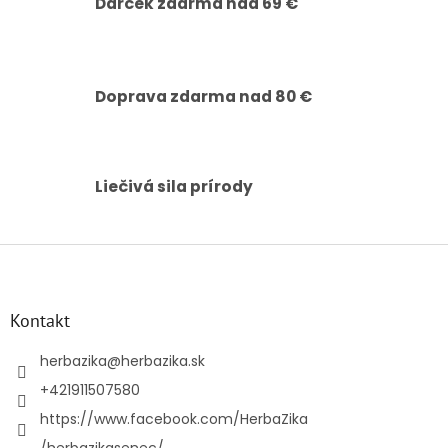
Darček zdarma nad 69 €
k
y
v
ý
p
Doprava zdarma nad 80 €
i
s
u
Liečivá sila prírody
Z
á
p
ä
Kontakt
t
i
herbazika
@
herbazika.sk
e
+421911507580
https://www.facebook.com/HerbaZika