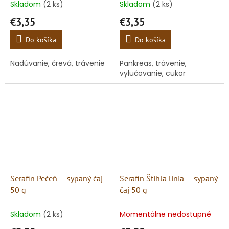
Skladom
(2 ks)
Skladom
(2 ks)
€3,35
€3,35
Do košíka
Do košíka
Nadúvanie, črevá, trávenie
Pankreas, trávenie,
vylučovanie, cukor
Serafin Pečeň – sypaný čaj
Serafin Štíhla línia – sypaný
50 g
čaj 50 g
Skladom
(2 ks)
Momentálne nedostupné