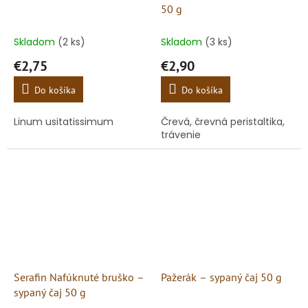
50 g
Skladom
(2 ks)
Skladom
(3 ks)
€2,75
€2,90
Do košíka
Do košíka
Linum usitatissimum
Črevá, črevná peristaltika,
trávenie
Serafin Nafúknuté bruško –
Pažerák – sypaný čaj 50 g
sypaný čaj 50 g