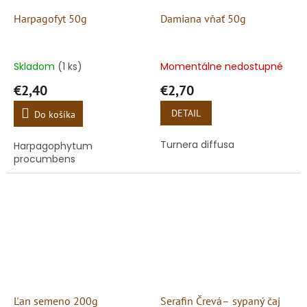
Harpagofyt 50g
Damiana vňať 50g
Skladom
(1 ks)
Momentálne nedostupné
€2,40
€2,70
DETAIL
Do košíka
Turnera diffusa
Harpagophytum
procumbens
Ľan semeno 200g
Serafin Črevá– sypaný čaj