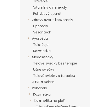
Trávenie
Vitamíny a minerály
Pohybový aparát
Zdravy svet - lipozomaly
Lipomaly
Vesantech
Ayurvéda
Tulsi čaje
Kozmetika
Medosviečky
Telové sviečky bez terapie
Ušné sviečky
Telové sviečky s terapiou
JUST a Nahrin
Panakeia
Kozmetika
Kozmetika na pleť
Ošetrujúce pleťové krémy