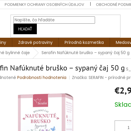
PODMIENKY OCHRANY OSOBNÝCH ÚDAJOV
OBCHODNÉ PODMI
HĽADAŤ
liny
Zdravé potraviny
Prírodná kozmetika
Medosv
é bylinné čaje
Serafin Nafúknuté bruško – sypaný čaj 50 g
fin Nafúknuté bruško – sypaný čaj 50 g
S
rné
dnotené
Podrobnosti hodnotenia
Značka:
SERAFIN - prírodné pro
enie
€2,
tu
Jednotko
Skl
cena:
čiek.