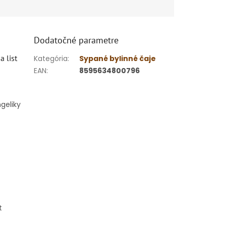
Dodatočné parametre
 list
Kategória
:
Sypané bylinné čaje
EAN
:
8595634800796
geliky
t