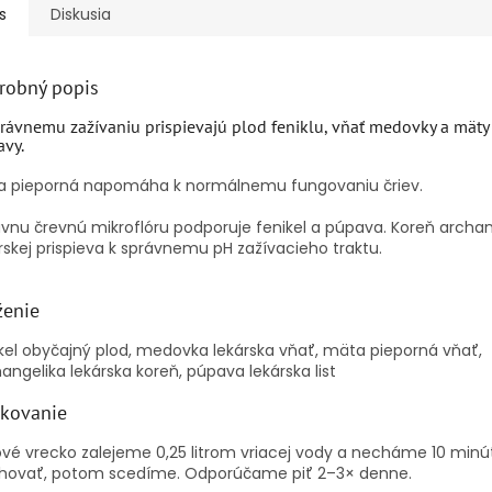
s
Diskusia
robný popis
rávnemu zažívaniu prispievajú plod feniklu, vňať medovky a mäty a
vy.
a pieporná napomáha k normálnemu fungovaniu čriev.
vnu črevnú mikroflóru podporuje fenikel a púpava. Koreň archan
rskej prispieva k správnemu pH zažívacieho traktu.
ženie
kel obyčajný plod, medovka lekárska vňať, mäta pieporná vňať,
angelika lekárska koreň, púpava lekárska list
kovanie
vé vrecko zalejeme 0,25 litrom vriacej vody a necháme 10 minú
úhovať, potom scedíme. Odporúčame piť 2–3× denne.