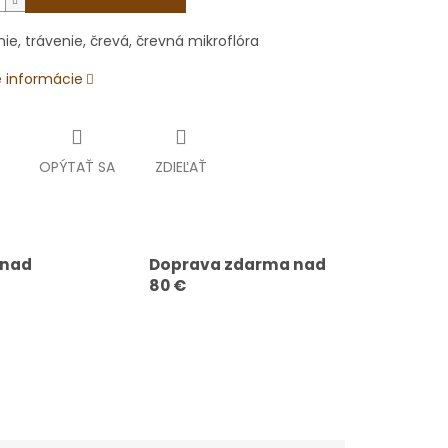
e, trávenie, črevá, črevná mikroflóra
é informácie
OPÝTAŤ SA
ZDIEĽAŤ
 nad
Doprava zdarma nad
80 €