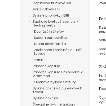
Doplnkové bunkové soli
Popi
Viaczložkové soli
Bylinné prípravky HERB
Pod
Bachové kvetové esencie -
Healing herbs
K sp
púpa
Dvanásť liečiteľov
Sedem pomocníkov
Mät
Druhá devätnastka
Sprá
Záchranná kombinácia - Päť
leká
kvetov
Serafin
Prírodné kapsuly
Zlo
Prírodné kapsuly s minerálmi a
feni
vitamínmi
arch
Pupeňové bylinné tinktúry
Bylinné tinktúry z pupeňových
Dáv
zmesí
Čajo
Bylinné tinktúry
vyl
Špeciálne bylinné tinktúry