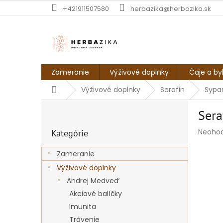
Prejsť
+421911507580
herbazika@herbazika.sk
na
obsah
Zameranie
Výživové doplnky
Čaje a by
Domov
Výživové doplnky
Serafin
Sypan
B
Sera
o
Preskočiť
č
Prieme
Neoho
Kategórie
kategórie
n
hodnot
ý
produk
Zameranie
p
je
Výživové doplnky
a
0,0
z
n
Andrej Medveď
5
e
Akciové balíčky
hviezdi
l
Imunita
Trávenie