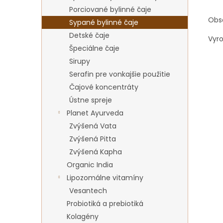
Porciované bylinné čaje
Obs
Sypané bylinné čaje
Detské čaje
Vyr
Špeciálne čaje
Sirupy
Serafin pre vonkajšie použitie
Čajové koncentráty
Ústne spreje
Planet Ayurveda
Zvýšená Vata
Zvýšená Pitta
Zvýšená Kapha
Organic India
Lipozomálne vitamíny
Vesantech
Probiotiká a prebiotiká
Kolagény