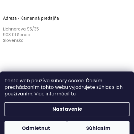
Adresa - Kamenná predajňa
Lichnerova 95/35
903 01 Senec
Slovensko
Tento web používa súbory cookie. Ďalším
prechádzaním tohto webu vyjadrujete súhlas s ich
používaním. Viac informácií
tu
.
Vytvoril Shoptet
Nastavenie
Copyright 2026
Herbazika
. Všetky práva vyhradené.
Odmietnuť
Súhlasím
Upraviť nastavenie cookies