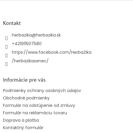
Z
á
p
ä
Kontakt
t
i
herbazika
@
herbazika.sk
e
+421911507580
https://www.facebook.com/HerbaZika
/herbazikasenec/
Informácie pre vás
Podmienky ochrany osobných údajov
Obchodné podmienky
Formulár na odstúpenie od zmluvy
Formulár na reklamáciu tovaru
Doprava a platba
Kontaktný formulár