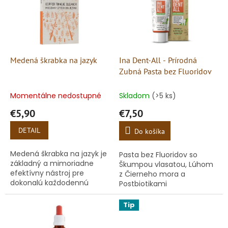
i
d
s
u
p
k
r
t
o
o
d
Medená škrabka na jazyk
Ina Dent-All - Prírodná
v
u
Zubná Pasta bez Fluoridov
k
t
Momentálne nedostupné
Skladom
(>5 ks)
o
€5,90
€7,50
v
DETAIL
Do košíka
Medená škrabka na jazyk je
Pasta bez Fluoridov so
základný a mimoriadne
Škumpou vlasatou, Lúhom
efektívny nástroj pre
z Čierneho mora a
dokonalú každodennú
Postbiotikami
ústnu hygienu. Počas noci
naše telo prirodzene
Tip
detoxikuje a vylučuje
odpadové látky...