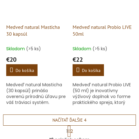
Medveď natural Masticha
Medveď natural Probio LIVE
30 kapsúl
50ml
Skladom
(>5 ks)
Skladom
(>5 ks)
€20
€22
Do košíka
Do košíka
Medveď natural Masticha
Medveď natural Probio LIVE
(30 kapsúl) prináša
(50 ml) je inovatívny
overenú prírodnú úľavu pre
výživový doplnok vo forme
váš tráviaci systém.
praktického spreja, ktorý
Obsahuje 100 % originálnu
prináša revolúciu v užívaní
živicu zo stromu Pistacia
probiotík. Obsahuje až 35
lentiscus, ktorá sa získava...
živých bakteriálnych...
NAČÍTAŤ ĎALŠIE 4
S
1
2
t
O
r