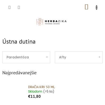
Prejsť
NÁKUP
na
obsah
KOŠÍK
Ústna dutina
Paradentóza
Afty
Najpredávanejšie
DRAČIA KRV 50 ML
Skladom
(>5 ks)
€11,80