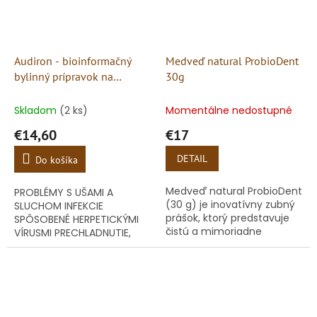
Audiron - bioinformačný
Medveď natural ProbioDent
bylinný prípravok na
30g
vonkajšie použitie
Skladom
(2 ks)
Momentálne nedostupné
€14,60
€17
DETAIL
Do košíka
Medveď natural ProbioDent
PROBLÉMY S UŠAMI A
(30 g) je inovatívny zubný
SLUCHOM INFEKCIE
prášok, ktorý predstavuje
SPÔSOBENÉ HERPETICKÝMI
čistú a mimoriadne
VÍRUSMI PRECHLADNUTIE,
funkčnú alternatívu k
BOLESTI ZUBOV, KOŽNÉ
bežným zubným pastám.
PROBLÉMY
Spája silu probiotických
baktérií...