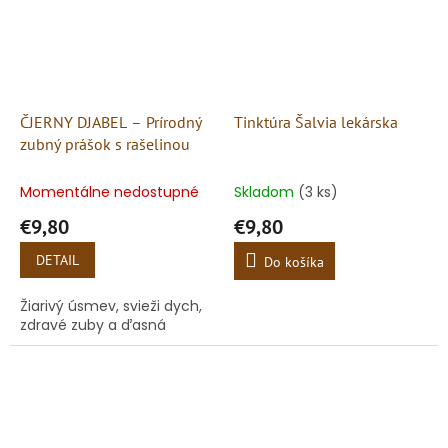
ČJERNY DJABEL – Prírodný
Tinktúra Šalvia lekárska
zubný prášok s rašelinou
Momentálne nedostupné
Skladom
(3 ks)
€9,80
€9,80
DETAIL
Do košíka
Žiarivý úsmev, svieži dych,
zdravé zuby a ďasná