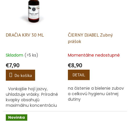
DRAČIA KRV 30 ML
ČJERNY DJABEL Zubný
prášok
Skladom
(>5 ks)
Momentálne nedostupné
€7,90
€8,90
DETAIL
Do košíka
na čistenie a bielenie zubov
Vonkajšie hojí jazvy,
a celkovú hygienu ústnej
uhladzuje vrásky. Prírodné
dutiny
kvapky obsahujú
maximálnu koncentráciu
miazgy juhoamerického
stromu Croton lechleri.
Novinka