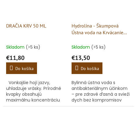
DRAČIA KRV 50 ML
Hydrolina - Škumpová
Ústna voda na Krvácanie
ďasien a Zápach z úst
Skladom
(>5 ks)
Skladom
(>5 ks)
€11,80
€13,50
Do košíka
Do košíka
Vonkajšie hojí jazvy,
Bylinná ústna voda s
uhladzuje vrásky. Prírodné
antibakteriálnym účinkom
kvapky obsahujú
– pre zdravé ďasná a svieži
maximálnu koncentráciu
dych bez kompromisov
miazgy juhoamerického
stromu Croton lechleri.