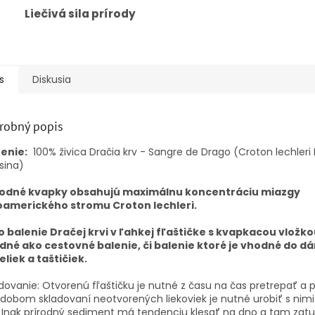
Liečivá sila prírody
s
Diskusia
robný popis
ženie:
100% živica Dračia krv - Sangre de Drago (Croton lechleri ​​
esina)
rodné kvapky obsahujú maximálnu koncentráciu miazgy
oamerického stromu Croton lechleri.
o balenie Dračej krvi v ľahkej fľaštičke s kvapkacou vložko
dné ako cestovné balenie, či balenie ktoré je vhodné do 
liek a taštičiek.
dovanie: Otvorenú fľaštičku je nutné z času na čas pretrepať a p
dobom skladovaní neotvorených liekoviek je nutné urobiť s nimi
Inak prírodný sediment má tendenciu klesať na dno a tam zat