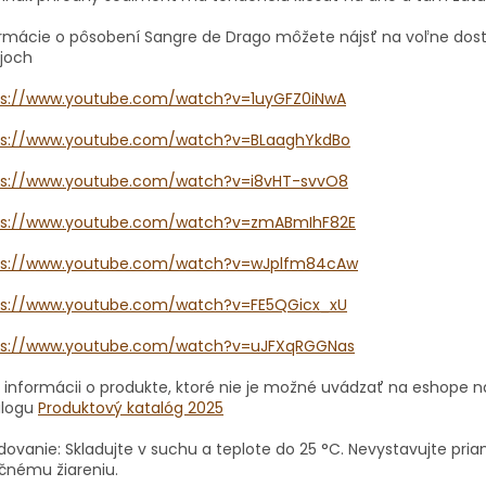
ormácie o pôsobení Sangre de Drago môžete nájsť na voľne do
ojoch
ps://www.youtube.com/watch?v=1uyGFZ0iNwA
ps://www.youtube.com/watch?v=BLaaghYkdBo
ps://www.youtube.com/watch?v=i8vHT-svvO8
ps://www.youtube.com/watch?v=zmABmIhF82E
ps://www.youtube.com/watch?v=wJplfm84cAw
ps://www.youtube.com/watch?v=FE5QGicx_xU
ps://www.youtube.com/watch?v=uJFXqRGGNas
 informácii o produkte, ktoré nie je možné uvádzať na eshope n
alogu
Produktový katalóg 2025
dovanie: Skladujte v suchu a teplote do 25 °C.
Nevystavujte pr
čnému žiareniu.