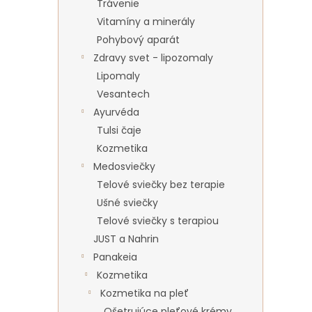
Trávenie
Vitamíny a minerály
Pohybový aparát
Zdravy svet - lipozomaly
Lipomaly
Vesantech
Ayurvéda
Tulsi čaje
Kozmetika
Medosviečky
Telové sviečky bez terapie
Ušné sviečky
Telové sviečky s terapiou
JUST a Nahrin
Panakeia
Kozmetika
Kozmetika na pleť
Ošetrujúce pleťové krémy