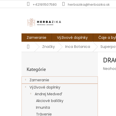
Prejsť
+421911507580
herbazika@herbazika.sk
na
obsah
Zameranie
Výživové doplnky
Čaje a by
Domov
Značky
Inca Botanica
Superpo
B
DRA
o
Preskočiť
č
Prieme
Neoho
Kategórie
kategórie
n
hodnot
ý
produk
Zameranie
p
je
Výživové doplnky
a
0,0
z
n
Andrej Medveď
5
e
Akciové balíčky
hviezdi
l
Imunita
Trávenie