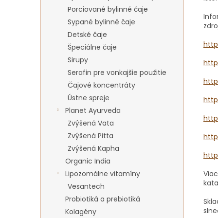
Porciované bylinné čaje
Inf
Sypané bylinné čaje
zdr
Detské čaje
htt
Špeciálne čaje
Sirupy
htt
Serafin pre vonkajšie použitie
htt
Čajové koncentráty
Ústne spreje
htt
Planet Ayurveda
htt
Zvýšená Vata
Zvýšená Pitta
htt
Zvýšená Kapha
htt
Organic India
Viac
Lipozomálne vitamíny
kat
Vesantech
Probiotiká a prebiotiká
Skla
slne
Kolagény