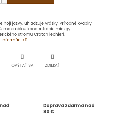
e hojí jazvy, uhladzuje vrásky.
Prírodné kvapky
ú maximálnu koncentráciu miazgy
rického stromu Croton lechleri.
é informácie
OPÝTAŤ SA
ZDIEĽAŤ
 nad
Doprava zdarma nad
80 €