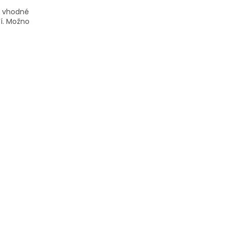
e vhodné
í.
Možno