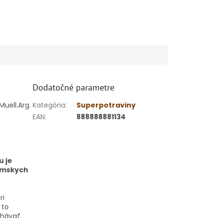
Dodatočné parametre
Muell.Arg.
Kategória
:
Superpotraviny
EAN
:
888888881134
u je
dámskych
ri
 to
uhávať.