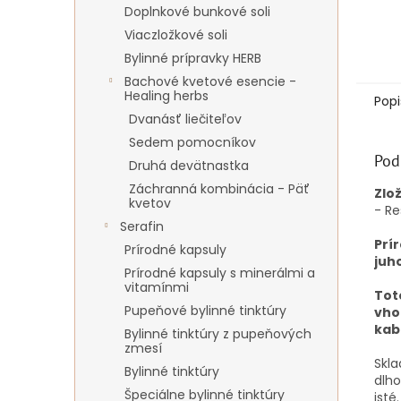
Doplnkové bunkové soli
Viaczložkové soli
Bylinné prípravky HERB
Bachové kvetové esencie -
Healing herbs
Popi
Dvanásť liečiteľov
Sedem pomocníkov
Pod
Druhá devätnastka
Záchranná kombinácia - Päť
Zlo
kvetov
- R
Serafin
Prí
Prírodné kapsuly
juh
Prírodné kapsuly s minerálmi a
vitamínmi
Tot
Pupeňové bylinné tinktúry
vho
kabe
Bylinné tinktúry z pupeňových
zmesí
Skla
Bylinné tinktúry
dlho
Špeciálne bylinné tinktúry
isté.