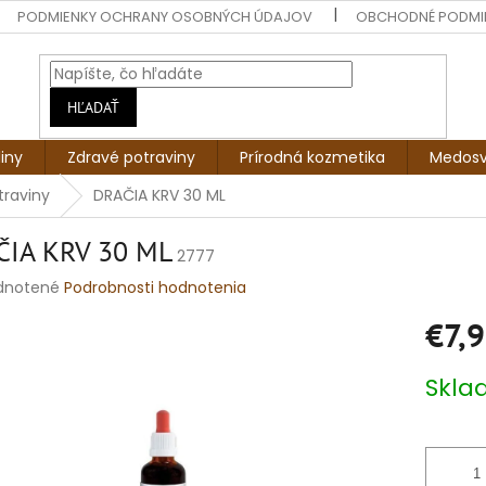
PODMIENKY OCHRANY OSOBNÝCH ÚDAJOV
OBCHODNÉ PODMI
HĽADAŤ
liny
Zdravé potraviny
Prírodná kozmetika
Medosv
traviny
DRAČIA KRV 30 ML
ČIA KRV 30 ML
2777
rné
dnotené
Podrobnosti hodnotenia
enie
€7,
tu
Jednotko
Skl
cena:
čiek.