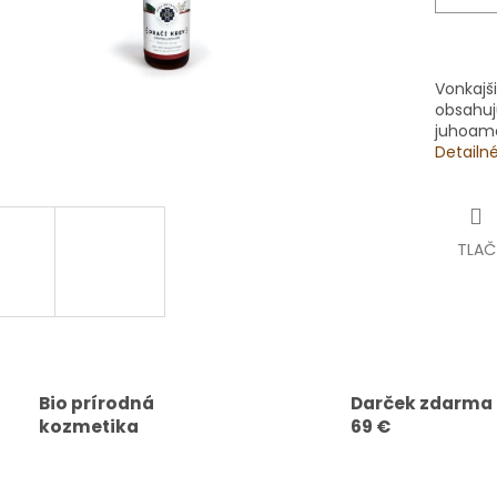
Vonkajši
obsahuj
juhoame
Detailn
TLAČ
Bio prírodná
Darček zdarma
kozmetika
69 €