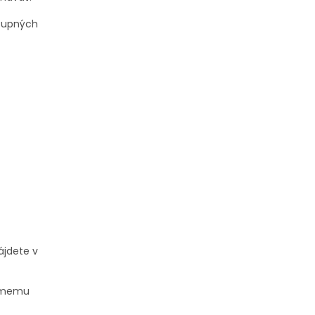
stupných
ájdete v
iamemu