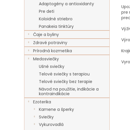
Adaptogény a antioxidanty
Upoz
Pre deti
pre 
prec
Koloidné striebro
Panakeia tinktúry
Výži
Čaje a byliny
Výro
Zdravé potraviny
Kraj
Prírodná kozmetika
Medosviečky
Vyr
Ušné sviečky
Telové sviečky s terapiou
Telové sviečky bez terapie
Návod na použitie, indikácie a
kontraindikácie
Ezoterika
Kamene a šperky
Sviečky
Vykurovadlá