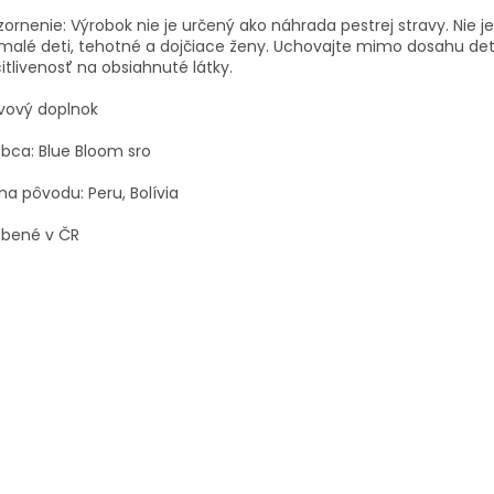
ornenie: Výrobok nie je určený ako náhrada pestrej stravy.
Nie j
malé deti, tehotné a dojčiace ženy.
Uchovajte mimo dosahu det
itlivenosť na obsiahnuté látky.
vový doplnok
bca: Blue Bloom sro
ina pôvodu: Peru, Bolívia
obené v ČR