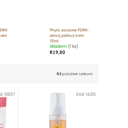
PDRN
Phyto exosome PDRN -
krém
denný pleťový krém
30ml
Skladom
(1 ks)
€19,80
52
položiek celkom
d:
13937
Kód:
14210