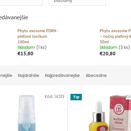
balzamy
edávanejšie
Phyto exosome PDRN -
Phyto exosome 
pleťové tonikum
– nočný pleťový 
100ml
30ml
Skladom
(1 ks)
Skladom
(3 ks)
€15,80
€20,80
cnejšie
Najdrahšie
Najpredávanejšie
Abecedne
Kód:
14213
Kó
Tip