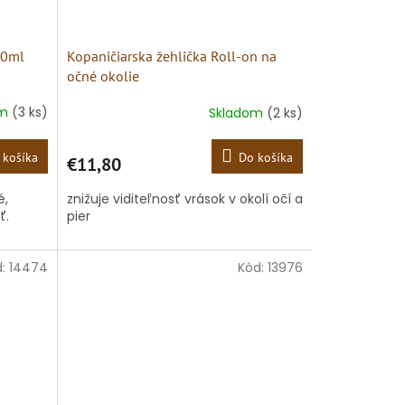
10ml
Kopaničiarska žehlička Roll-on na
očné okolie
om
(3 ks)
Skladom
(2 ks)
 košíka
Do košíka
€11,80
é,
znižuje viditeľnosť vrások v okolí očí a
ť.
pier
d:
14474
Kód:
13976