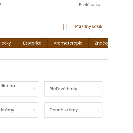
ENKY
FORMULÁR NA ODSTÚPENIE OD ZMLUVY
Prihlásenie
FORMULÁR NA 
NÁKUPNÝ
Prázdny košík
KOŠÍK
iečky
Ezoterika
Aromaterapia
Značky
Blog
tika na
Pleťové hmly
 krémy
Denné krémy