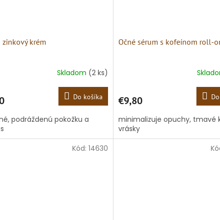
 zinkový krém
Očné sérum s kofeínom roll-o
Skladom
(2 ks)
Sklad
Do košíka
Do
0
€9,80
né, podráždenú pokožku a
minimalizuje opuchy, tmavé 
s
vrásky
Kód:
14630
Kó