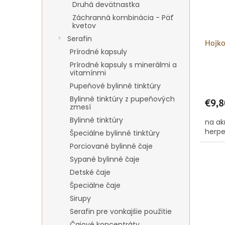
Druhá devätnastka
Záchranná kombinácia - Päť
kvetov
Serafin
Hojko
Prírodné kapsuly
Prírodné kapsuly s minerálmi a
vitamínmi
Pupeňové bylinné tinktúry
Bylinné tinktúry z pupeňových
€9,8
zmesí
Bylinné tinktúry
na ak
herpe
Špeciálne bylinné tinktúry
Porciované bylinné čaje
Sypané bylinné čaje
Detské čaje
Špeciálne čaje
Sirupy
Serafin pre vonkajšie použitie
Čajové koncentráty