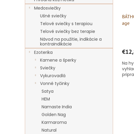
Medosviečky
Ušné sviečky
BÁTHO
age
Telové sviečky s terapiou
Telové sviečky bez terapie
Návod na použitie, indikácie a
kontraindikácie
€12,
Ezoterika
Kamene a šperky
Na hy
Sviečky
vyhla
pripr
Vykurovadlá
Vonné tyčinky
Satya
HEM
Namaste India
Golden Nag
Karmaroma
Natural