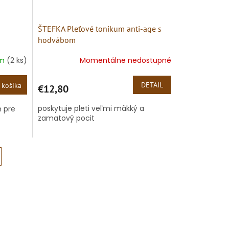
ŠTEFKA Pleťové tonikum anti-age s
hodvábom
om
(2 ks)
Momentálne nedostupné
DETAIL
 košíka
€12,80
poskytuje pleti veľmi mäkký a
m pre
zamatový pocit