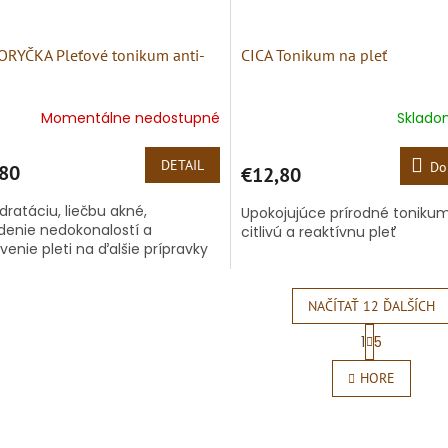
RYČKA Pleťové tonikum anti-
CICA Tonikum na pleť
Momentálne nedostupné
Sklad
DETAIL
Do
80
€12,80
dratáciu, liečbu akné,
Upokojujúce prírodné toniku
denie nedokonalostí a
citlivú a reaktívnu pleť
avenie pleti na ďalšie prípravky
NAČÍTAŤ 12 ĎALŠÍCH
S
1
5
t
O
r
v
HORE
á
l
n
á
k
d
o
a