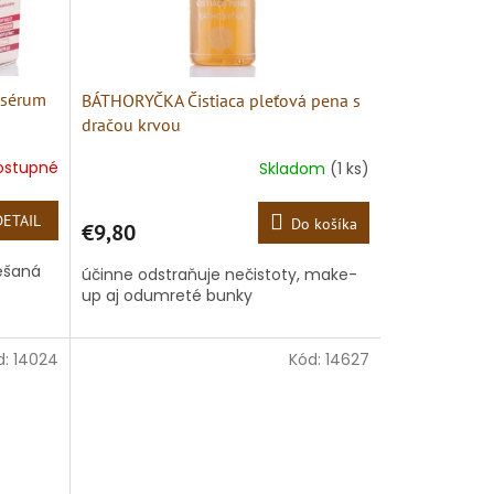
 sérum
BÁTHORYČKA Čistiaca pleťová pena s
dračou krvou
ostupné
Skladom
(1 ks)
DETAIL
Do košíka
€9,80
iešaná
účinne odstraňuje nečistoty, make-
up aj odumreté bunky
d:
14024
Kód:
14627