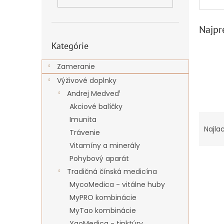
Najpr
Preskočiť
Kategórie
kategórie
Zameranie
Výživové doplnky
Andrej Medveď
Akciové balíčky
R
Imunita
a
Najla
Trávenie
d
Vitamíny a minerály
e
Pohybový aparát
V
n
ý
i
Tradičná čínská medicína
p
e
MycoMedica - vitálne huby
i
p
MyPRO kombinácie
s
r
MyTao kombinácie
p
o
YaoMedica - tinktúry