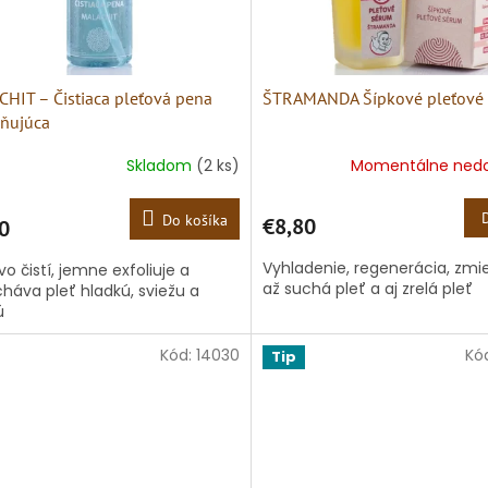
HIT – Čistiaca pleťová pena
ŠTRAMANDA Šípkové pleťové
sňujúca
Skladom
(2 ks)
Momentálne ned
Do košíka
€8,80
0
Vyhladenie, regenerácia, zm
vo čistí, jemne exfoliuje a
až suchá pleť a aj zrelá pleť
háva pleť hladkú, sviežu a
ú
Kód:
14030
Kó
Tip