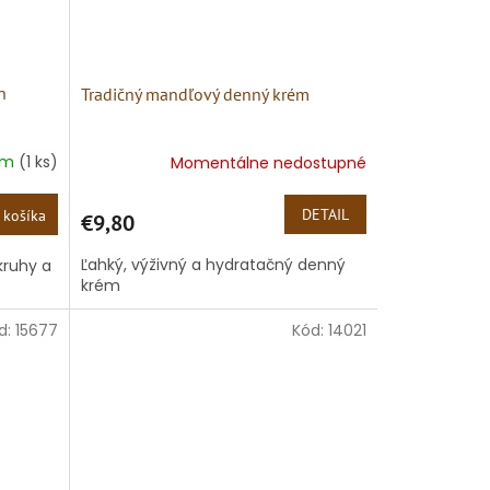
n
Tradičný mandľový denný krém
om
(1 ks)
Momentálne nedostupné
DETAIL
 košíka
€9,80
Ľahký, výživný a hydratačný denný
kruhy a
krém
d:
15677
Kód:
14021