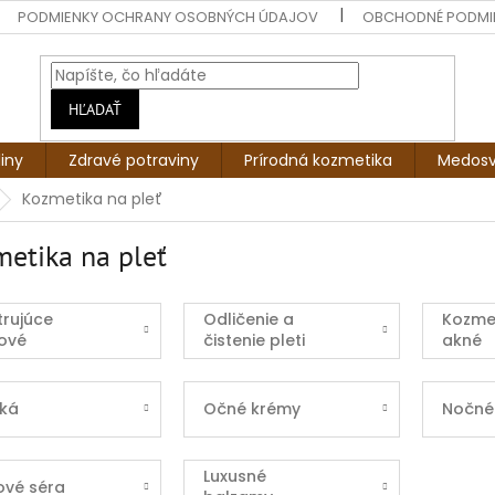
PODMIENKY OCHRANY OSOBNÝCH ÚDAJOV
OBCHODNÉ PODMI
HĽADAŤ
liny
Zdravé potraviny
Prírodná kozmetika
Medosv
Kozmetika na pleť
etika na pleť
rujúce
Odličenie a
Kozme
ové
čistenie pleti
akné
my
iká
Očné krémy
Nočné
Luxusné
ové séra