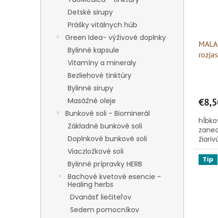
r
d
o
Detské sirupy
u
d
k
Prášky vitálnych húb
u
t
Green Idea- výživové doplnky
MALAC
k
o
Bylinné kapsule
rozja
t
v
Vitamíny a mineraly
o
Bezliehové tinktúry
v
Bylinné sirupy
Masážné oleje
€8,5
Bunkové soli - Biominerál
hĺbko
Základné bunkové soli
zanec
Doplnkové bunkové soli
žiariv
Viaczložkové soli
Tip
Bylinné prípravky HERB
Bachové kvetové esencie -
Healing herbs
Dvanásť liečiteľov
Sedem pomocníkov