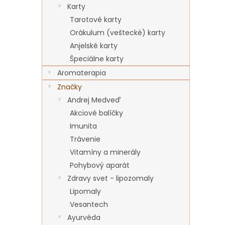
Karty
Tarotové karty
Orákulum (veštecké) karty
Anjelské karty
Špeciálne karty
Aromaterapia
Značky
Andrej Medveď
Akciové balíčky
Imunita
Trávenie
Vitamíny a minerály
Pohybový aparát
Zdravy svet - lipozomaly
Lipomaly
Vesantech
Ayurvéda