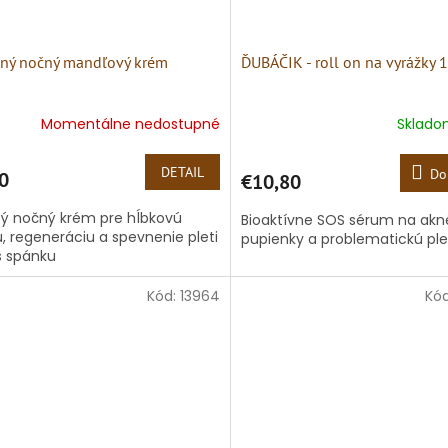
čný nočný mandľový krém
ĎUBÁČIK - roll on na vyrážky 
Momentálne nedostupné
Sklad
DETAIL
Do
0
€10,80
ý nočný krém pre hĺbkovú
Bioaktívne SOS sérum na akn
u, regeneráciu a spevnenie pleti
pupienky a problematickú ple
 spánku
Kód:
13964
Kó