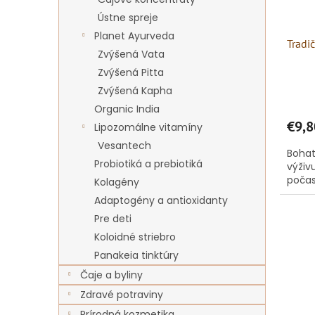
Ústne spreje
Planet Ayurveda
Tradi
Zvýšená Vata
Zvýšená Pitta
Zvýšená Kapha
Organic India
€9,8
Lipozomálne vitamíny
Vesantech
Bohat
Probiotiká a prebiotiká
výživ
počas
Kolagény
Adaptogény a antioxidanty
Pre deti
Koloidné striebro
Panakeia tinktúry
Čaje a byliny
Zdravé potraviny
Prírodná kozmetika