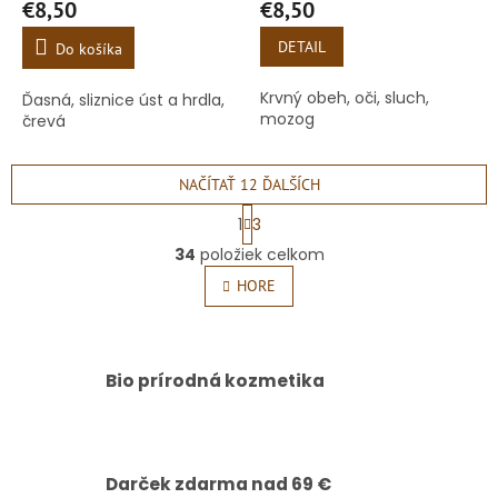
€8,50
€8,50
DETAIL
Do košíka
Krvný obeh, oči, sluch,
Ďasná, sliznice úst a hrdla,
mozog
črevá
NAČÍTAŤ 12 ĎALŠÍCH
S
1
3
t
O
r
34
položiek celkom
v
á
l
HORE
n
á
k
o
d
v
a
a
c
Bio prírodná kozmetika
n
i
i
e
e
p
r
v
Darček zdarma nad 69 €