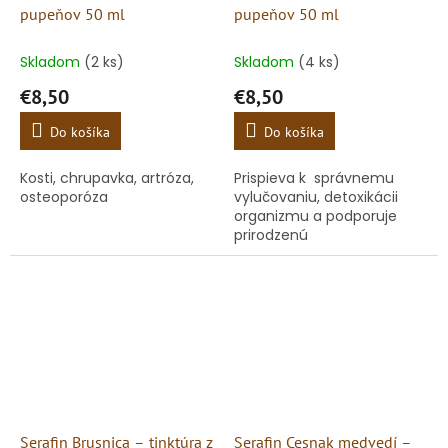
pupeňov 50 ml
pupeňov 50 ml
Skladom
(2 ks)
Skladom
(4 ks)
€8,50
€8,50
Do košíka
Do košíka
Kosti, chrupavka, artróza,
Prispieva k správnemu
osteoporóza
vylučovaniu, detoxikácii
organizmu a podporuje
prirodzenú
obranyschopnosť.
Serafin Brusnica – tinktúra z
Serafin Cesnak medvedí –