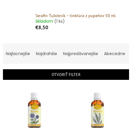
Serafin Tužobník – tinktúra z pupeňov 50 ml
Skladom
(1 ks)
€8,50
R
a
Najlacnejšie
Najdrahšie
Najpredávanejšie
Abecedne
d
e
n
OTVORIŤ FILTER
i
e
V
p
ý
r
p
o
i
d
s
u
p
k
r
t