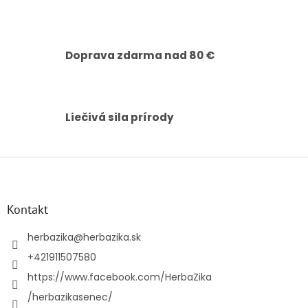
k
y
v
ý
p
Doprava zdarma nad 80 €
i
s
u
Liečivá sila prírody
Z
á
p
ä
Kontakt
t
i
herbazika
@
herbazika.sk
e
+421911507580
https://www.facebook.com/HerbaZika
/herbazikasenec/