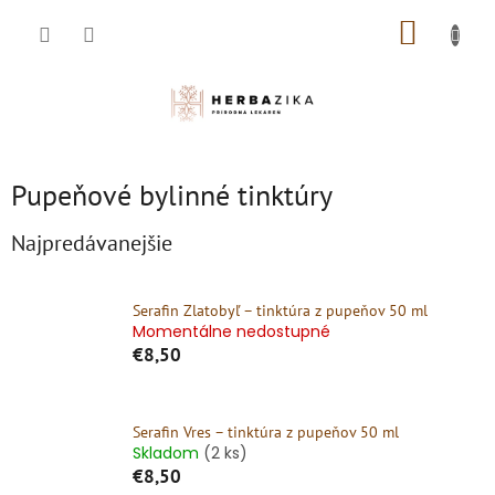
Prejsť
NÁKUP
na
obsah
KOŠÍK
Pupeňové bylinné tinktúry
Najpredávanejšie
Serafin Zlatobyľ – tinktúra z pupeňov 50 ml
Momentálne nedostupné
€8,50
Serafin Vres – tinktúra z pupeňov 50 ml
Skladom
(2 ks)
€8,50