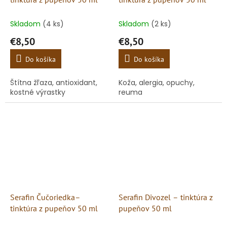
Skladom
(4 ks)
Skladom
(2 ks)
€8,50
€8,50
Do košíka
Do košíka
Štítna žľaza, antioxidant,
Koža, alergia, opuchy,
kostné výrastky
reuma
Serafin Čučoriedka–
Serafin Divozel – tinktúra z
tinktúra z pupeňov 50 ml
pupeňov 50 ml