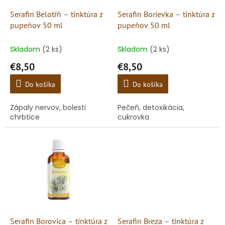
o
o
d
Serafin Belotŕň – tinktúra z
Serafin Borievka – tinktúra z
v
u
pupeňov 50 ml
pupeňov 50 ml
k
t
Skladom
(2 ks)
Skladom
(2 ks)
o
€8,50
€8,50
v
Do košíka
Do košíka
Zápaly nervov, bolesti
Pečeň, detoxikácia,
chrbtice
cukrovka
Serafin Borovica – tinktúra z
Serafin Breza – tinktúra z