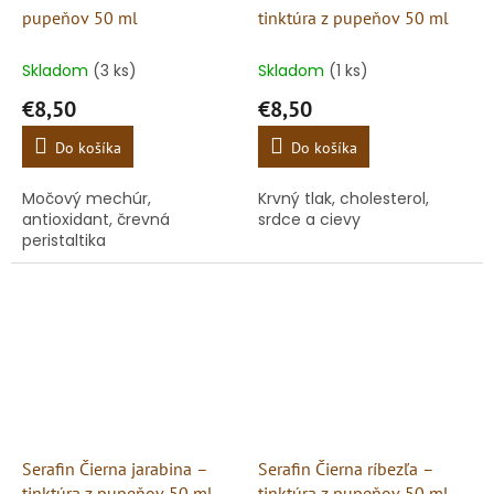
pupeňov 50 ml
tinktúra z pupeňov 50 ml
Skladom
(3 ks)
Skladom
(1 ks)
€8,50
€8,50
Do košíka
Do košíka
Močový mechúr,
Krvný tlak, cholesterol,
antioxidant, črevná
srdce a cievy
peristaltika
Serafin Čierna jarabina –
Serafin Čierna ríbezľa –
tinktúra z pupeňov 50 ml
tinktúra z pupeňov 50 ml