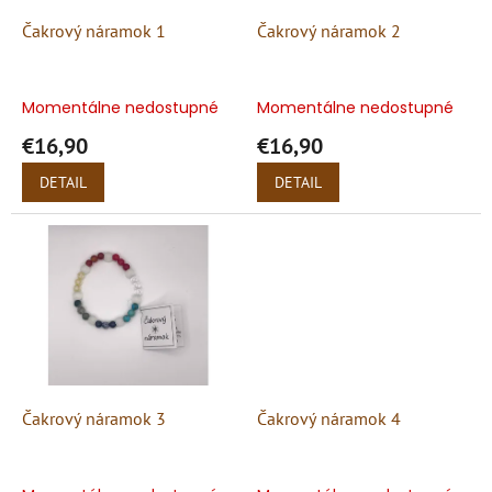
o
o
d
Čakrový náramok 1
Čakrový náramok 2
v
u
k
t
Momentálne nedostupné
Momentálne nedostupné
o
€16,90
€16,90
v
DETAIL
DETAIL
Čakrový náramok 3
Čakrový náramok 4