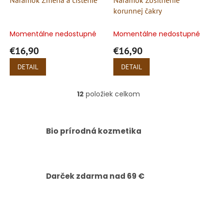
Náramok Zmena a čistenie
Náramok Zosilnenie
korunnej čakry
Momentálne nedostupné
Momentálne nedostupné
€16,90
€16,90
DETAIL
DETAIL
12
položiek celkom
O
v
l
á
Bio prírodná kozmetika
d
a
c
i
e
Darček zdarma nad 69 €
p
r
v
k