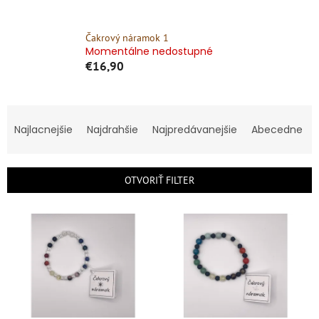
Čakrový náramok 1
Momentálne nedostupné
€16,90
R
a
Najlacnejšie
Najdrahšie
Najpredávanejšie
Abecedne
d
e
n
OTVORIŤ FILTER
i
e
V
p
ý
r
p
o
i
d
s
u
p
k
r
t