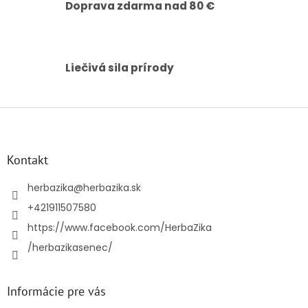
y
Doprava zdarma nad 80 €
v
ý
p
i
s
Liečivá sila prírody
u
Z
á
p
ä
Kontakt
t
i
herbazika
@
herbazika.sk
e
+421911507580
https://www.facebook.com/HerbaZika
/herbazikasenec/
Informácie pre vás