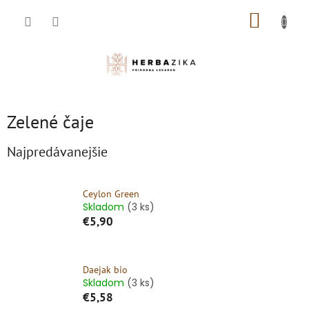
Prejsť
NÁKUP
na
obsah
KOŠÍK
Zelené čaje
Najpredávanejšie
Ceylon Green
Skladom
(3 ks)
€5,90
Daejak bio
Skladom
(3 ks)
€5,58