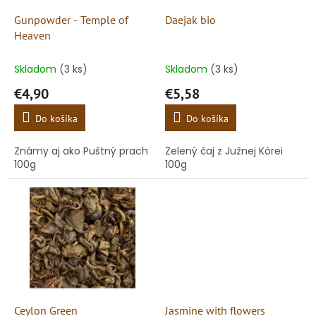
o
o
d
Gunpowder - Temple of
Daejak bio
v
u
Heaven
k
t
Skladom
(3 ks)
Skladom
(3 ks)
o
€4,90
€5,58
v
Do košíka
Do košíka
Známy aj ako Puštný prach
Zelený čaj z Južnej Kórei
100g
100g
Ceylon Green
Jasmine with flowers