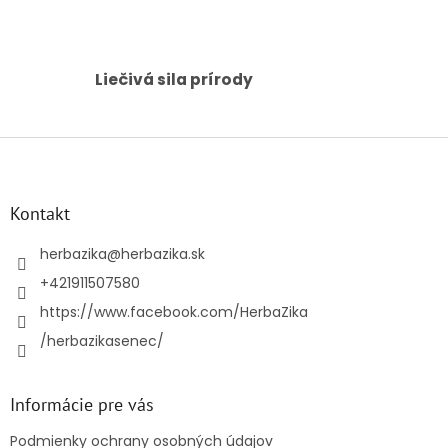
v
ý
p
i
s
Liečivá sila prírody
u
Z
á
p
ä
Kontakt
t
i
herbazika
@
herbazika.sk
e
+421911507580
https://www.facebook.com/HerbaZika
/herbazikasenec/
Informácie pre vás
Podmienky ochrany osobných údajov