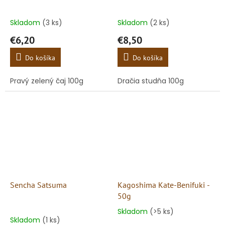
Skladom
(3 ks)
Skladom
(2 ks)
€6,20
€8,50
Do košíka
Do košíka
Pravý zelený čaj 100g
Dračia studňa 100g
Sencha Satsuma
Kagoshima Kate-Benifuki -
50g
Skladom
(>5 ks)
Priemerné
Skladom
(1 ks)
hodnotenie