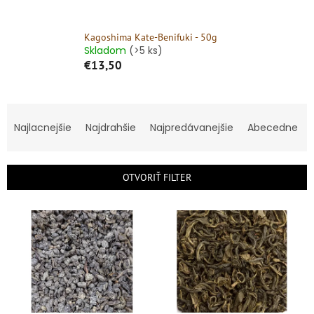
Kagoshima Kate-Benifuki - 50g
Skladom
(>5 ks)
€13,50
R
a
Najlacnejšie
Najdrahšie
Najpredávanejšie
Abecedne
d
e
n
OTVORIŤ FILTER
i
e
V
p
ý
r
p
o
i
d
s
u
p
k
r
t