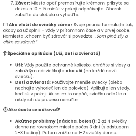
Záver:
Miesto opäť premasírujte krémom, prikryte sa
dekou a 10 – 15 minút v pokoji odpočívajte. Ohorok
zabaľte do alobalu a vyhoďte.
🧘‍♀️ Ako vložiť do sviečky zámer
Svoje priania formulujte tak,
akoby sa už splnili – vždy v prítomnom čase a v prvej osobe.
Namiesto „chcem byť zdravá“ si povedzte:
„Som plná sily a
cítim sa zdravá.“
👂 Špeciálne aplikácie (Uši, deti a zvieratá)
Uši:
Vždy použite ochranné koliesko, chráňte si vlasy a
zakaždým odsviečkujte
obe uši
(na každé novú
sviečku).
Deti a zvieratá:
Používajte menšie sviečky (alebo
nechajte vyhorieť len do polovice). Aplikujte len vtedy,
keď sú v pokoji. Ak sa im to nepáči, sviečku odložte a
nikdy ich do procesu nenuťte.
⏱️ Ako často sviečkovať?
Akútne problémy (nádcha, bolesť):
2 až 4 sviečky
denne na rovnakom mieste počas 3 dní (s odstupom
2–3 hodiny). Potom znížte na 1–2 sviečky denne.