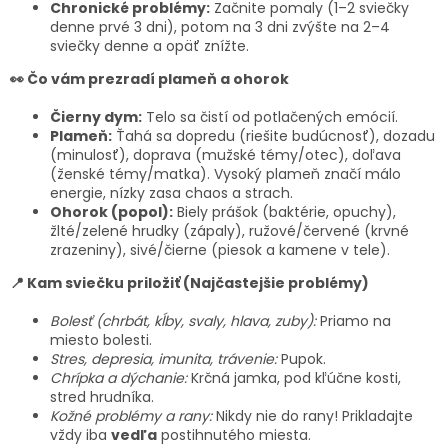
Chronické problémy:
Začnite pomaly (1–2 sviečky
denne prvé 3 dni), potom na 3 dni zvýšte na 2–4
sviečky denne a opäť znížte.
👀 Čo vám prezradí plameň a ohorok
Čierny dym:
Telo sa čistí od potlačených emócií.
Plameň:
Ťahá sa dopredu (riešite budúcnosť), dozadu
(minulosť), doprava (mužské témy/otec), doľava
(ženské témy/matka). Vysoký plameň značí málo
energie, nízky zasa chaos a strach.
Ohorok (popol):
Biely prášok (baktérie, opuchy),
žlté/zelené hrudky (zápaly), ružové/červené (krvné
zrazeniny), sivé/čierne (piesok a kamene v tele).
📍 Kam sviečku priložiť (Najčastejšie problémy)
Bolesť (chrbát, kĺby, svaly, hlava, zuby):
Priamo na
miesto bolesti.
Stres, depresia, imunita, trávenie:
Pupok.
Chrípka a dýchanie:
Krčná jamka, pod kľúčne kosti,
stred hrudníka.
Kožné problémy a rany:
Nikdy nie do rany! Prikladajte
vždy iba
vedľa
postihnutého miesta.