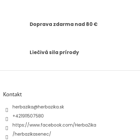
Doprava zdarma nad 80 €
Liečivá sila prírody
Z
á
p
ä
Kontakt
t
i
herbazika
@
herbazika.sk
e
+421911507580
https://www.facebook.com/HerbaZika
/herbazikasenec/