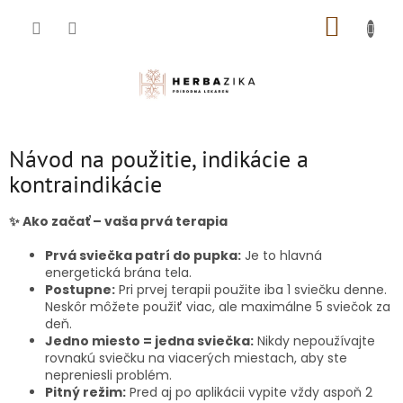
Prejsť
NÁKUP
na
obsah
KOŠÍK
Návod na použitie, indikácie a
kontraindikácie
✨ Ako začať – vaša prvá terapia
Prvá sviečka patrí do pupka:
Je to hlavná
energetická brána tela.
Postupne:
Pri prvej terapii použite iba 1 sviečku denne.
Neskôr môžete použiť viac, ale maximálne 5 sviečok za
deň.
Jedno miesto = jedna sviečka:
Nikdy nepoužívajte
rovnakú sviečku na viacerých miestach, aby ste
nepreniesli problém.
Pitný režim:
Pred aj po aplikácii vypite vždy aspoň 2