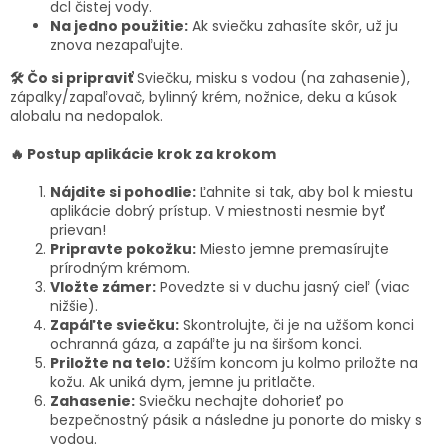
dcl čistej vody.
Na jedno použitie:
Ak sviečku zahasíte skôr, už ju
znova nezapaľujte.
🛠️ Čo si pripraviť
Sviečku, misku s vodou (na zahasenie),
zápalky/zapaľovač, bylinný krém, nožnice, deku a kúsok
alobalu na nedopalok.
🔥 Postup aplikácie krok za krokom
Nájdite si pohodlie:
Ľahnite si tak, aby bol k miestu
aplikácie dobrý prístup. V miestnosti nesmie byť
prievan!
Pripravte pokožku:
Miesto jemne premasírujte
prírodným krémom.
Vložte zámer:
Povedzte si v duchu jasný cieľ (viac
nižšie).
Zapáľte sviečku:
Skontrolujte, či je na užšom konci
ochranná gáza, a zapáľte ju na širšom konci.
Priložte na telo:
Užším koncom ju kolmo priložte na
kožu. Ak uniká dym, jemne ju pritlačte.
Zahasenie:
Sviečku nechajte dohorieť po
bezpečnostný pásik a následne ju ponorte do misky s
vodou.