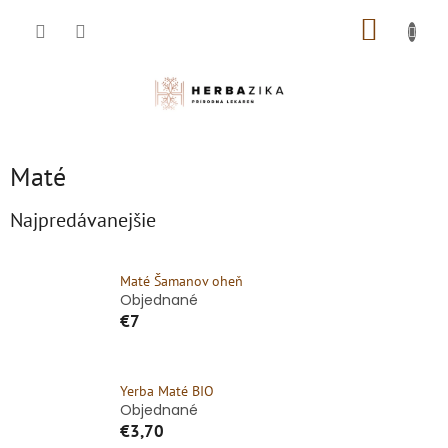
Prejsť
NÁKUP
na
obsah
KOŠÍK
Maté
Najpredávanejšie
Maté Šamanov oheň
Objednané
€7
Yerba Maté BIO
Objednané
€3,70