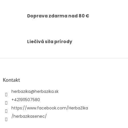
v
k
y
Doprava zdarma nad 80 €
v
ý
p
i
s
Liečivá sila prírody
u
Z
á
p
ä
Kontakt
t
i
herbazika
@
herbazika.sk
e
+421911507580
https://www.facebook.com/HerbaZika
/herbazikasenec/