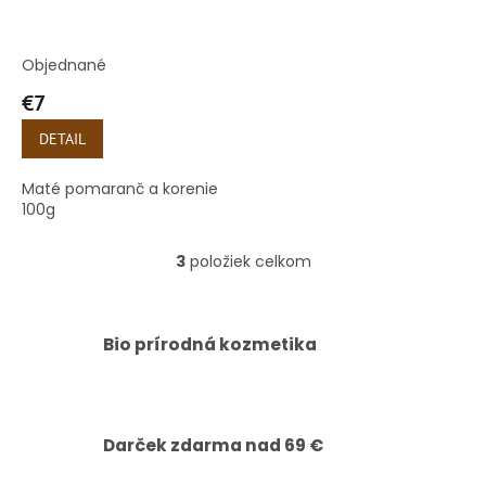
Objednané
€7
DETAIL
Maté pomaranč a korenie
100g
3
položiek celkom
O
v
l
á
Bio prírodná kozmetika
d
a
c
i
e
Darček zdarma nad 69 €
p
r