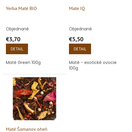
o
o
d
Yerba Maté BIO
Mate IQ
v
u
k
t
Objednané
Objednané
o
€3,70
€5,50
v
DETAIL
DETAIL
Maté Green 100g
Maté - exotické ovocie
100g
Maté Šamanov oheň