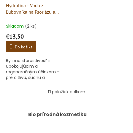
Hydrolina - Voda z
Ľubovníka na Psoriázu a
Podráždenú pokožku
Skladom
(2 ks)
€13,50
Do košíka
Bylinná starostlivosť s
upokojujúcim a
regeneračným účinkom –
pre citlivú, suchú a
problémovú pleť
11
položiek celkom
O
v
l
á
Bio prírodná kozmetika
d
a
c