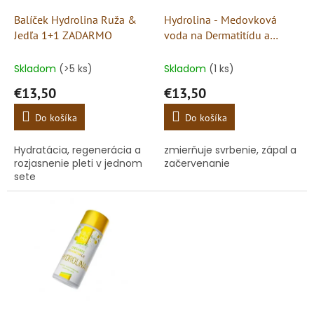
o
o
d
Balíček Hydrolina Ruža &
Hydrolina - Medovková
v
u
Jedľa 1+1 ZADARMO
voda na Dermatitídu a
k
Podráždenie kože
t
Skladom
(>5 ks)
Skladom
(1 ks)
o
€13,50
€13,50
v
Do košíka
Do košíka
Hydratácia, regenerácia a
zmierňuje svrbenie, zápal a
rozjasnenie pleti v jednom
začervenanie
sete