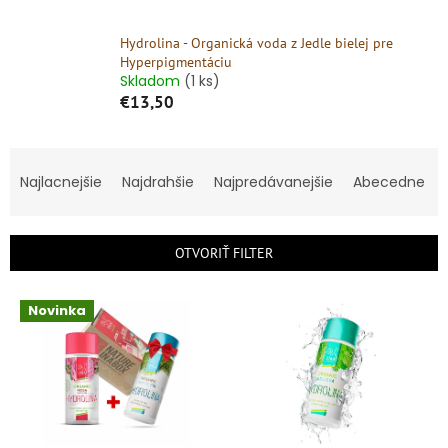
Hydrolina - Organická voda z Jedle bielej pre
Hyperpigmentáciu
Skladom
(1 ks)
€13,50
R
a
Najlacnejšie
Najdrahšie
Najpredávanejšie
Abecedne
d
e
n
OTVORIŤ FILTER
i
e
V
p
Novinka
ý
r
p
o
i
d
s
u
p
k
r
t