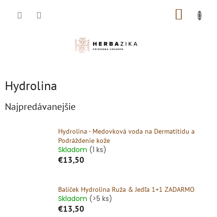
Prejsť
NÁKUP
na
obsah
KOŠÍK
Hydrolina
Najpredávanejšie
Hydrolina - Medovková voda na Dermatitídu a
Podráždenie kože
Skladom
(1 ks)
€13,50
Balíček Hydrolina Ruža & Jedľa 1+1 ZADARMO
Skladom
(>5 ks)
€13,50