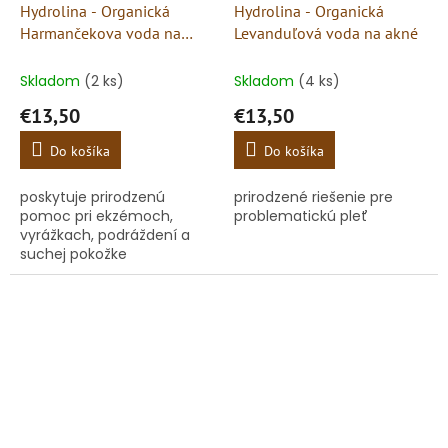
Hydrolina - Organická
Hydrolina - Organická
Harmančekova voda na
Levanduľová voda na akné
Ekzémy a Podráždenú
pokožku
Skladom
(2 ks)
Skladom
(4 ks)
€13,50
€13,50
Do košíka
Do košíka
poskytuje prirodzenú
prirodzené riešenie pre
pomoc pri ekzémoch,
problematickú pleť
vyrážkach, podráždení a
suchej pokožke