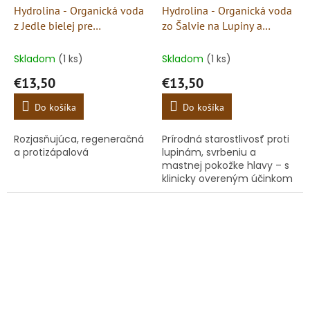
Hydrolina - Organická voda
Hydrolina - Organická voda
z Jedle bielej pre
zo Šalvie na Lupiny a
Hyperpigmentáciu
Svrbenie pokožky hlavy
Skladom
(1 ks)
Skladom
(1 ks)
€13,50
€13,50
Do košíka
Do košíka
Rozjasňujúca, regeneračná
Prírodná starostlivosť proti
a protizápalová
lupinám, svrbeniu a
mastnej pokožke hlavy – s
klinicky overeným účinkom