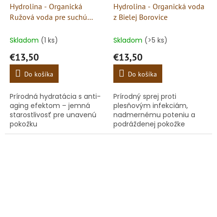
Hydrolina - Organická
Hydrolina - Organická voda
Ružová voda pre suchú
z Bielej Borovice
pokožku
Skladom
(1 ks)
Skladom
(>5 ks)
€13,50
€13,50
Do košíka
Do košíka
Prírodná hydratácia s anti-
Prírodný sprej proti
aging efektom – jemná
plesňovým infekciám,
starostlivosť pre unavenú
nadmernému poteniu a
pokožku
podráždenej pokožke