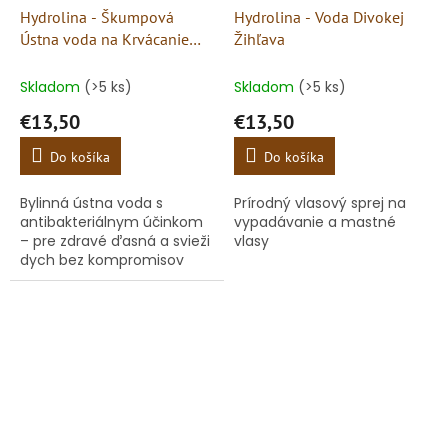
Hydrolina - Škumpová
Hydrolina - Voda Divokej
Ústna voda na Krvácanie
Žihľava
ďasien a Zápach z úst
Skladom
(>5 ks)
Skladom
(>5 ks)
€13,50
€13,50
Do košíka
Do košíka
Bylinná ústna voda s
Prírodný vlasový sprej na
antibakteriálnym účinkom
vypadávanie a mastné
– pre zdravé ďasná a svieži
vlasy
dych bez kompromisov