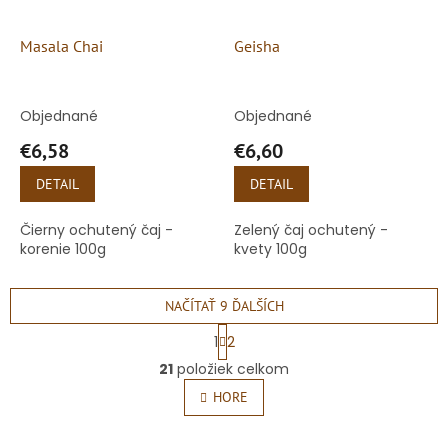
Masala Chai
Geisha
Objednané
Objednané
€6,58
€6,60
DETAIL
DETAIL
Čierny ochutený čaj -
Zelený čaj ochutený -
korenie 100g
kvety 100g
NAČÍTAŤ 9 ĎALŠÍCH
S
1
2
t
O
r
21
položiek celkom
v
á
l
HORE
n
á
k
o
d