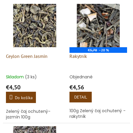
e
V
p
ý
r
p
o
i
d
s
u
p
k
r
t
o
€5,70
–20 %
o
d
Ceylon Green Jasmin
Rakytník
v
u
k
t
Skladom
(3 ks)
Objednané
o
€4,50
€4,56
v
DETAIL
Do košíka
100g Zelený čaj ochutený -
Zelený čaj ochutený-
rakytník
jazmín 100g