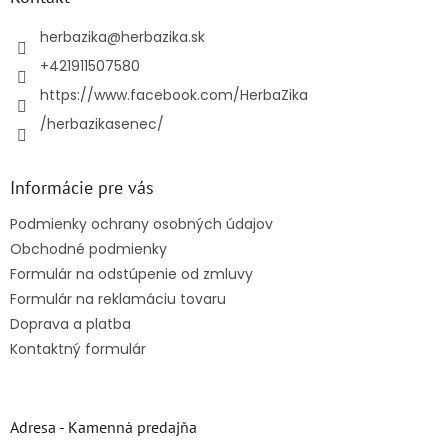
t
i
herbazika
@
herbazika.sk
e
+421911507580
https://www.facebook.com/HerbaZika
/herbazikasenec/
Informácie pre vás
Podmienky ochrany osobných údajov
Obchodné podmienky
Formulár na odstúpenie od zmluvy
Formulár na reklamáciu tovaru
Doprava a platba
Kontaktný formulár
Adresa - Kamenná predajňa