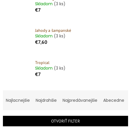
Skladom
(3 ks)
€7
Jahody a šampanské
Skladom
(3 ks)
€7,60
Tropical
Skladom
(3 ks)
€7
R
a
Najlacnejšie
Najdrahšie
Najpredávanejšie
Abecedne
d
e
n
OTVORIŤ FILTER
i