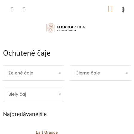
Prejsť
NÁKUP
na
obsah
KOŠÍK
Ochutené čaje
Zelené čaje
Čierne čaje
Biely čaj
Najpredávanejšie
Earl Orange