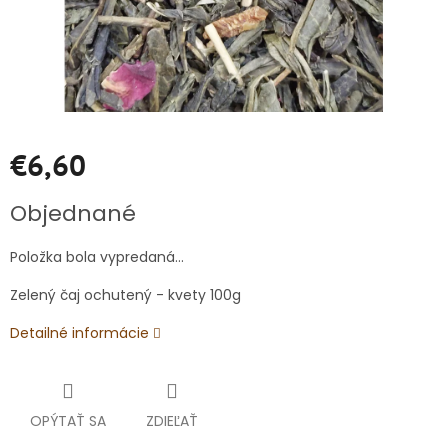
€6,60
Jednotková
Objednané
cena:
Položka bola vypredaná…
Zelený čaj ochutený - kvety 100g
Detailné informácie
OPÝTAŤ SA
ZDIEĽAŤ