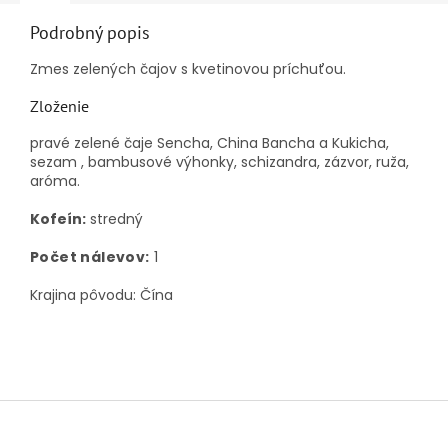
Podrobný popis
Zmes zelených čajov s kvetinovou príchuťou.
Zloženie
pravé zelené čaje Sencha, China Bancha a Kukicha,
sezam , bambusové výhonky, schizandra, zázvor, ruža,
aróma.
Kofeín:
stredný
Počet nálevov:
1
Krajina pôvodu: Čína
Z
á