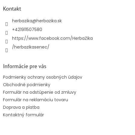
p
ä
Kontakt
t
i
herbazika
@
herbazika.sk
e
+421911507580
https://www.facebook.com/HerbaZika
/herbazikasenec/
Informácie pre vás
Podmienky ochrany osobných údajov
Obchodné podmienky
Formulár na odstúpenie od zmluvy
Formulár na reklamáciu tovaru
Doprava a platba
Kontaktný formulár