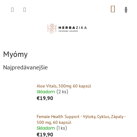
Prejsť
NÁKUP
na
obsah
KOŠÍK
Myómy
Najpredávanejšie
Aloe Vitals, 500mg 60 kapsúl
Skladom
(2 ks)
€19,90
Female Health Support - Výtoky, Cyklus, Zápaly -
500 mg, 60 kapsúl
Skladom
(1 ks)
€19,90