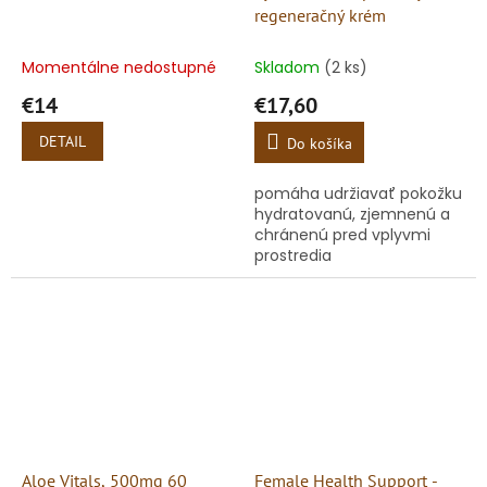
regeneračný krém
Momentálne nedostupné
Skladom
(2 ks)
€14
€17,60
DETAIL
Do košíka
pomáha udržiavať pokožku
hydratovanú, zjemnenú a
chránenú pred vplyvmi
prostredia
Aloe Vitals, 500mg 60
Female Health Support -