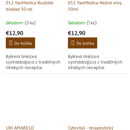
012 YaoMedica Rozbitie
051 YaoMedica Nežné vlny
blokád 50 ml
50ml
Skladom
(3 ks)
Skladom
(1 ks)
€12,90
€12,90
Do košíka
Do košíka
Bylinná tinktúra
Bylinná tinktúra
vychádzajúca z tradičných
vychádzajúca z tradičných
čínskych receptúr.
čínskych receptúr.
UXI AMARELO
Cytovital - terapeutický