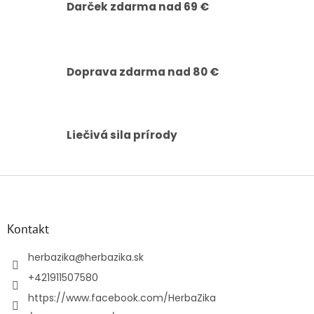
e
Darček zdarma nad 69 €
p
r
v
k
y
Doprava zdarma nad 80 €
v
ý
p
i
s
Liečivá sila prírody
u
Z
á
p
ä
Kontakt
t
i
herbazika
@
herbazika.sk
e
+421911507580
https://www.facebook.com/HerbaZika