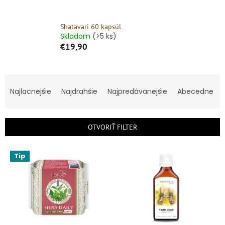
Shatavari 60 kapsúl
Skladom
(>5 ks)
€19,90
R
a
Najlacnejšie
Najdrahšie
Najpredávanejšie
Abecedne
d
e
n
OTVORIŤ FILTER
i
e
V
p
Tip
ý
r
p
o
i
d
s
u
p
k
r
t