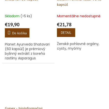
kapsúl
Skladom
(>5 ks)
Momentálne nedostupné
€19,90
€21,78
DETAIL
Do košíka
Ženské pohlavné orgány,
Planet Ayurveda Shatavari
cysty, myómy
(60 kapsúl) je prémiový
bylinný extrakt z koreňa
rastliny Asparagus
racemosus. V ájurvédskej
medicíne je Shatavari ("tá,
ktorá má sto mužov")...
Gynex - bioinformačný