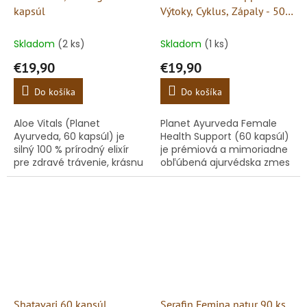
kapsúl
Výtoky, Cyklus, Zápaly - 500
mg, 60 kapsúl
Skladom
(2 ks)
Skladom
(1 ks)
€19,90
€19,90
Do košíka
Do košíka
Aloe Vitals (Planet
Planet Ayurveda Female
Ayurveda, 60 kapsúl) je
Health Support (60 kapsúl)
silný 100 % prírodný elixír
je prémiová a mimoriadne
pre zdravé trávenie, krásnu
obľúbená ajurvédska zmes
pleť a hĺbkovú detoxikáciu.
navrhnutá pre komplexnú
Kapsuly obsahujú vysoko
starostlivosť o ženský
koncentrovaný...
reprodukčný systém.
Účinne...
Shatavari 60 kapsúl
Serafin Femina natur 90 ks