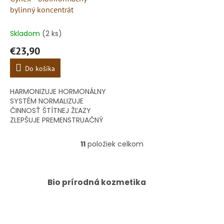
bylinný koncentrát
Skladom
(2 ks)
€23,90
Do košíka
HARMONIZUJE HORMONÁLNY
SYSTÉM NORMALIZUJE
ČINNOSŤ ŠTÍTNEJ ŽĽAZY
ZLEPŠUJE PREMENSTRUAČNÝ
KOMFORT PODPORUJE
IMUNITNÝ SYSTÉM
11
položiek celkom
O
v
l
á
Bio prírodná kozmetika
d
a
c
i