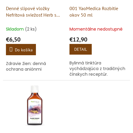
o
o
d
Denné slipové vložky
001 YaoMedica Rozbitie
v
u
Nefritová sviežosť Herb s
okov 50 ml
k
aniónmi
t
Skladom
(2 ks)
Momentálne nedostupné
o
€6,50
€12,90
v
DETAIL
Do košíka
Bylinná tinktúra
Zdravie žien: denná
vychádzajúca z tradičných
ochrana aniónmi
čínskych receptúr.