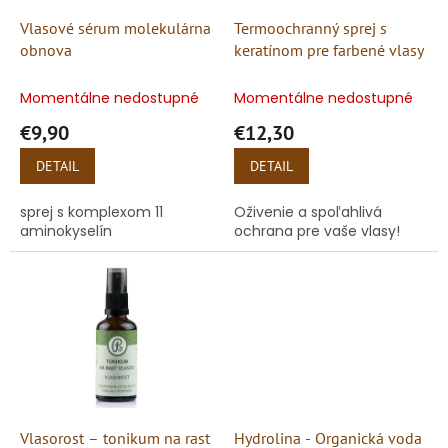
o
o
d
Vlasové sérum molekulárna
Termoochranný sprej s
v
u
obnova
keratínom pre farbené vlasy
k
t
Momentálne nedostupné
Momentálne nedostupné
o
€9,90
€12,30
v
DETAIL
DETAIL
sprej s komplexom 11
Oživenie a spoľahlivá
aminokyselín
ochrana pre vaše vlasy!
Vlasorost – tonikum na rast
Hydrolina - Organická voda