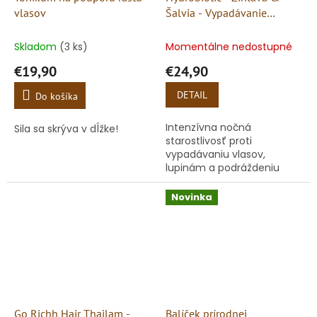
vlasov
Šalvia - Vypadávanie
vlasov, Lupiny a Citlivá
pokožka hlavy
Skladom
(3 ks)
Momentálne nedostupné
€19,90
€24,90
DETAIL
Do košíka
Intenzívna nočná
Sila sa skrýva v dĺžke!
starostlivosť proti
vypadávaniu vlasov,
lupinám a podráždeniu
vlasovej pokožky
Novinka
Go Richh Hair Thailam -
Balíček prírodnej