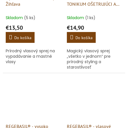
Žihľava
TONIKUM OŠETRUJÚCI A
STYLINGOVÝ SPREJ
Skladom
(5 ks)
Skladom
(1 ks)
€13,50
€14,90
Do košíka
Do košíka
Prírodný vlasový sprej na
Magický vlasový sprej
vypadávanie a mastné
„všetko v jednom“ pre
vlasy
prírodný styling a
starostlivosť
REGEBASIL® - vysoko
REGEBASIL® - vlasové