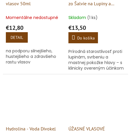
vlasov 50ml
zo Šalvie na Lupiny a
Svrbenie pokožky hlavy
Momentálne nedostupné
Skladom
(1 ks)
€12,80
€13,50
DETAIL
Do košíka
na podporu silnejšieho,
Prírodná starostlivosť proti
hustejšieho a zdravšieho
lupinám, svrbeniu a
rastu vlasov
mastnej pokožke hlavy – s
klinicky overeným účinkom
Hydrolina - Voda Divokej
ÚŽASNÉ VLASOVÉ