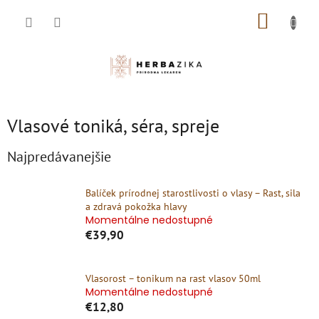
Prejsť
NÁKUP
na
obsah
KOŠÍK
Vlasové toniká, séra, spreje
Najpredávanejšie
Balíček prírodnej starostlivosti o vlasy – Rast, sila
a zdravá pokožka hlavy
Momentálne nedostupné
€39,90
Vlasorost – tonikum na rast vlasov 50ml
Momentálne nedostupné
€12,80