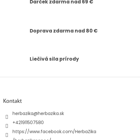
Darček zdarma nad 69 €
p
r
v
k
y
Doprava zdarma nad 80 €
v
ý
p
i
s
Liečivá sila prírody
u
Z
á
p
ä
Kontakt
t
i
herbazika
@
herbazika.sk
e
+421911507580
https://www.facebook.com/HerbaZika