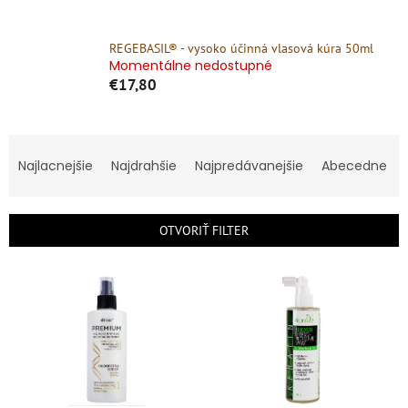
REGEBASIL® - vysoko účinná vlasová kúra 50ml
Momentálne nedostupné
€17,80
R
a
Najlacnejšie
Najdrahšie
Najpredávanejšie
Abecedne
d
e
n
OTVORIŤ FILTER
i
e
V
p
ý
r
p
o
i
d
s
u
p
k
r
t