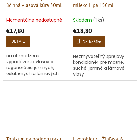
účinná vlasová kúra 50ml
mlieko Lipa 150ml
Momentálne nedostupné
Skladom
(1 ks)
€17,80
€18,80
DETAIL
Do košíka
na obmedzenie
Nezmývateľný sprejový
vypadávania vlasov a
kondicionér pre matné,
regeneráciu jemných,
suché, jemné a lámavé
oslabených a lámavých
vlasy
vlasov
Tonikum na podporu rastu
Hydrobiotic - Žihľava &