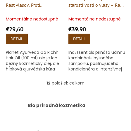
Rast vlasov, Proti
starostlivosti o vlasy – Rast,
vypadávaniu - 100ml
sila a zdravá pokožka hlavy
Momentálne nedostupné
Momentálne nedostupné
€29,60
€39,90
DETAIL
DETAIL
Planet Ayurveda Go Richh
InaEssentials prináša účinnú
Hair Oil (100 ml) nie je len
kombináciu bylinného
bežný kozmetický olej, ale
šampónu, posilňujúceho
hĺbková ajurvédska kúra
kondicionéra a intenzívnej
špeciálne vyvinutá pre
vlasovej kúry
záchranu slabých,
12
položiek celkom
O
rednúcich a
v
vypadávajúcich...
l
á
Bio prírodná kozmetika
d
a
c
i
e