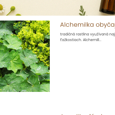
Alchemilka obyča
tradičná rastlina využívaná na
ťažkostiach. Alchemill...