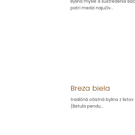
Bylina mysle a sústredenia Ba
patrí medzi najužív...
Breza biela
tradičná očistná bylina z listov
(Betula pendu...