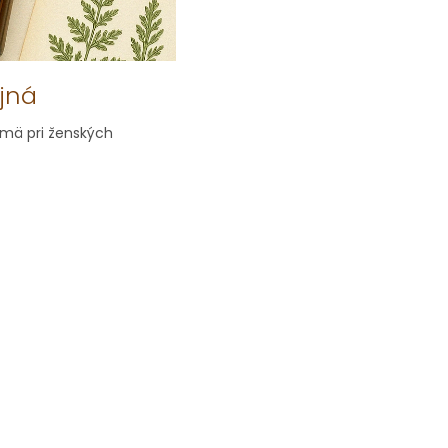
jná
jmä pri ženských