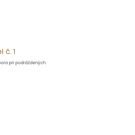
 č. 1
dpora pri podráždených