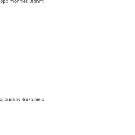
copa monnieri Brahmi
 aj púčikov Breza biela