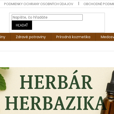
PODMIENKY OCHRANY OSOBNÝCH ÚDAJOV
OBCHODNÉ PODMI
HĽADAŤ
liny
Zdravé potraviny
Prírodná kozmetika
Medosv