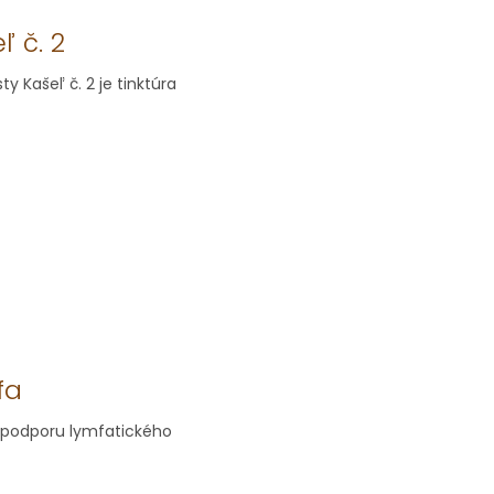
 č. 2
y Kašeľ č. 2 je tinktúra
fa
 podporu lymfatického