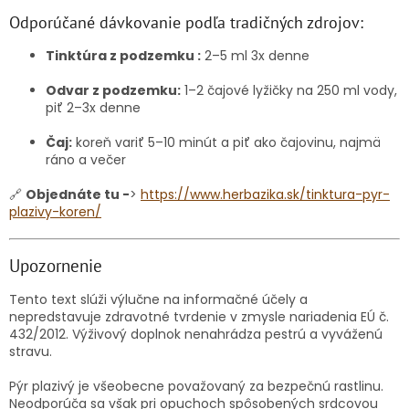
Odporúčané dávkovanie podľa tradičných zdrojov:
Tinktúra z podzemku :
2–5 ml 3x denne
Odvar z podzemku:
1–2 čajové lyžičky na 250 ml vody,
piť 2–3x denne
Čaj:
koreň variť 5–10 minút a piť ako čajovinu, najmä
ráno a večer
🔗
Objednáte tu -
>
https://www.herbazika.sk/tinktura-pyr-
plazivy-koren/
Upozornenie
Tento text slúži výlučne na informačné účely a
nepredstavuje zdravotné tvrdenie v zmysle nariadenia EÚ č.
432/2012. Výživový doplnok nenahrádza pestrú a vyváženú
stravu.
Pýr plazivý je všeobecne považovaný za bezpečnú rastlinu.
Neodporúča sa však pri opuchoch spôsobených srdcovou