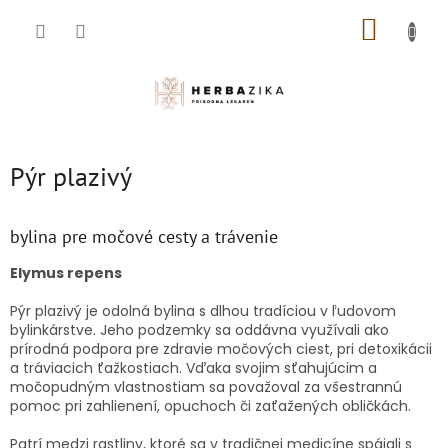
Prejsť
NÁKUP
na
obsah
KOŠÍK
Pýr plazivý
bylina pre močové cesty a trávenie
Elymus repens
Pýr plazivý je odolná bylina s dlhou tradíciou v ľudovom
bylinkárstve. Jeho podzemky sa oddávna využívali ako
prírodná podpora pre zdravie močových ciest, pri detoxikácii
a tráviacich ťažkostiach. Vďaka svojim sťahujúcim a
močopudným vlastnostiam sa považoval za všestrannú
pomoc pri zahlienení, opuchoch či zaťažených obličkách.
Patrí medzi rastliny, ktoré sa v tradičnej medicíne spájali s