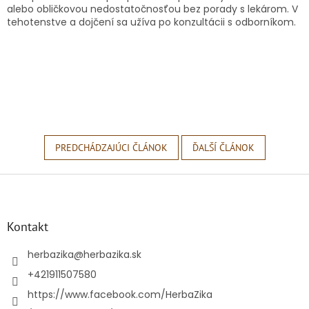
alebo obličkovou nedostatočnosťou bez porady s lekárom. V
tehotenstve a dojčení sa užíva po konzultácii s odborníkom.
PREDCHÁDZAJÚCI ČLÁNOK
ĎALŠÍ ČLÁNOK
Z
á
p
ä
Kontakt
t
i
herbazika
@
herbazika.sk
e
+421911507580
https://www.facebook.com/HerbaZika