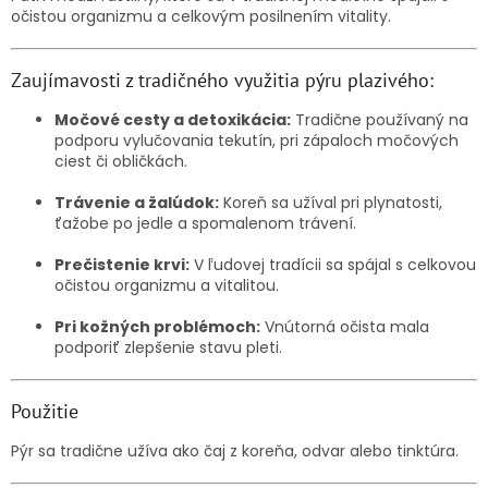
očistou organizmu a celkovým posilnením vitality.
Zaujímavosti z tradičného využitia pýru plazivého:
Močové cesty a detoxikácia:
Tradične používaný na
podporu vylučovania tekutín, pri zápaloch močových
ciest či obličkách.
Trávenie a žalúdok:
Koreň sa užíval pri plynatosti,
ťažobe po jedle a spomalenom trávení.
Prečistenie krvi:
V ľudovej tradícii sa spájal s celkovou
očistou organizmu a vitalitou.
Pri kožných problémoch:
Vnútorná očista mala
podporiť zlepšenie stavu pleti.
Použitie
Pýr sa tradične užíva ako čaj z koreňa, odvar alebo tinktúra.