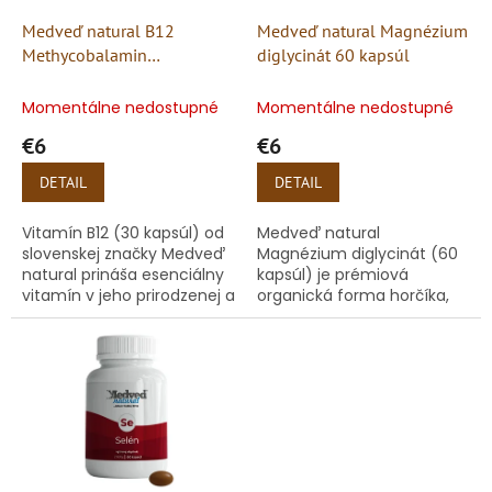
o
o
d
Medveď natural B12
Medveď natural Magnézium
v
u
Methycobalamin
diglycinát 60 kapsúl
k
MecobalActive
t
Momentálne nedostupné
Momentálne nedostupné
o
€6
€6
v
DETAIL
DETAIL
Vitamín B12 (30 kapsúl) od
Medveď natural
slovenskej značky Medveď
Magnézium diglycinát (60
natural prináša esenciálny
kapsúl) je prémiová
vitamín v jeho prirodzenej a
organická forma horčíka,
vysoko aktívnej forme –
vytvorená pre ľudí s
ako metylkobalamín. Na
aktívnym životným štýlom,
rozdiel od bežne...
športovcov a každého, kto
čelí každodennému...