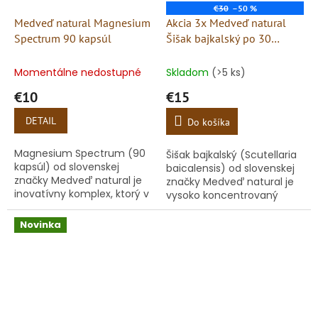
€30
–50 %
Medveď natural Magnesium
Akcia 3x Medveď natural
Spectrum 90 kapsúl
Šišak bajkalský po 30
kapsúl (spolu 90 kapsúl)
Momentálne nedostupné
Skladom
(>5 ks)
€10
€15
DETAIL
Do košíka
Magnesium Spectrum (90
Šišak bajkalský (Scutellaria
kapsúl) od slovenskej
baicalensis) od slovenskej
značky Medveď natural je
značky Medveď natural je
inovatívny komplex, ktorý v
vysoko koncentrovaný
jednej vegánskej kapsule
rastlinný extrakt zameraný
spája až 6 rôznych foriem
na podporu nervovej
Novinka
horčíka. Každá z týchto...
sústavy, uvoľnenie a
duševnú...