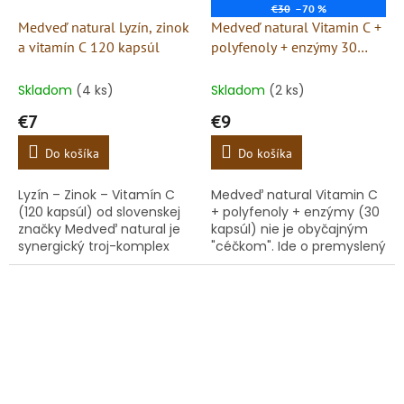
€30
–70 %
Medveď natural Lyzín, zinok
Medveď natural Vitamin C +
a vitamín C 120 kapsúl
polyfenoly + enzýmy 30
kapsúl
Skladom
(4 ks)
Skladom
(2 ks)
€7
€9
Do košíka
Do košíka
Lyzín – Zinok – Vitamín C
Medveď natural Vitamin C
(120 kapsúl) od slovenskej
+ polyfenoly + enzýmy (30
značky Medveď natural je
kapsúl) nie je obyčajným
synergický troj-komplex
"céčkom". Ide o premyslený
kľúčových živín pre silnú
synergický komplex, ktorý
imunitnú obranu a obnovu
spája silu prírodného
tkanív. Zatiaľ čo zinok...
vitamínu C z
amazonského...