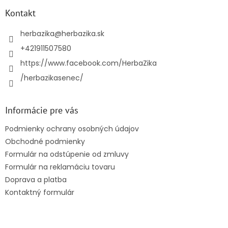
p
ä
Kontakt
t
i
herbazika
@
herbazika.sk
e
+421911507580
https://www.facebook.com/HerbaZika
/herbazikasenec/
Informácie pre vás
Podmienky ochrany osobných údajov
Obchodné podmienky
Formulár na odstúpenie od zmluvy
Formulár na reklamáciu tovaru
Doprava a platba
Kontaktný formulár