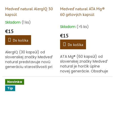
Medveď natural AlergIQ 30
Medveď natural ATA Mg®
kapsúl
60 gélových kapsúl
Skladom
(1 ks)
Priemerné
Skladom
(>5 ks)
hodnotenie
€15
produktu
€15
je
Do košíka
5,0
Do košíka
z
AlergIQ (30 kapsúl) od
5
ATA Mg® (60 kapsúl) od
slovenskej značky Medveď
hviezdičiek.
slovenskej značky Medveď
natural predstavuje novú
natural je horčík úplne
generáciu starostlivosti pri
novej generácie. Obsahuje
alergiách a kožných
európskym patentom
problémoch. Základom
chránenú molekulu
tohto výživového doplnku
Novinka
acetyltaurátu
je...
Tip
horečnatého, ktorá...