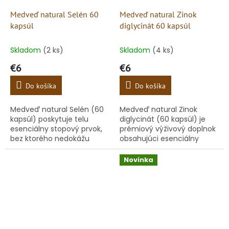
Medveď natural Selén 60
Medveď natural Zinok
kapsúl
diglycinát 60 kapsúl
Skladom
(2 ks)
Skladom
(4 ks)
€6
€6
Do košíka
Do košíka
Medveď natural Selén (60
Medveď natural Zinok
kapsúl) poskytuje telu
diglycinát (60 kapsúl) je
esenciálny stopový prvok,
prémiový výživový doplnok
bez ktorého nedokážu
obsahujúci esenciálny
správne fungovať kľúčové
stopový prvok zinok v jeho
procesy v organizme.
najlepšie vstrebateľnej a
Novinka
Každá kapsula obsahuje
pre žalúdok najšetrnejšej...
presne 100 μg...