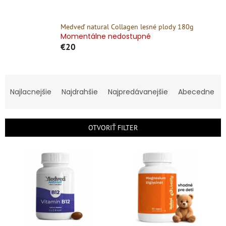
Medveď natural Collagen lesné plody 180g
Momentálne nedostupné
€20
R
a
Najlacnejšie
Najdrahšie
Najpredávanejšie
Abecedne
d
e
n
OTVORIŤ FILTER
i
e
V
p
ý
r
p
o
i
d
s
u
p
k
r
t