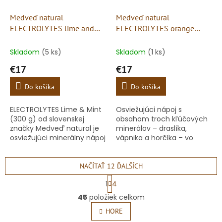
Medveď natural
Medveď natural
ELECTROLYTES lime and
ELECTROLYTES orange
mint 300g
300g
Skladom
(5 ks)
Skladom
(1 ks)
€17
€17
Do košíka
Do košíka
ELECTROLYTES Lime & Mint
Osviežujúci nápoj s
(300 g) od slovenskej
obsahom troch kľúčových
značky Medveď natural je
minerálov – draslíka,
osviežujúci minerálny nápoj
vápnika a horčíka – vo
navrhnutý na efektívne
forme citrátov pre dobrú
doplňovanie kľúčových
vstrebateľnosť. Vhodný na
elektrolytov do vášho...
dopĺňanie minerálov počas
NAČÍTAŤ 12 ĎALŠÍCH
bežného...
S
1
4
t
O
r
45
položiek celkom
v
á
l
HORE
n
á
k