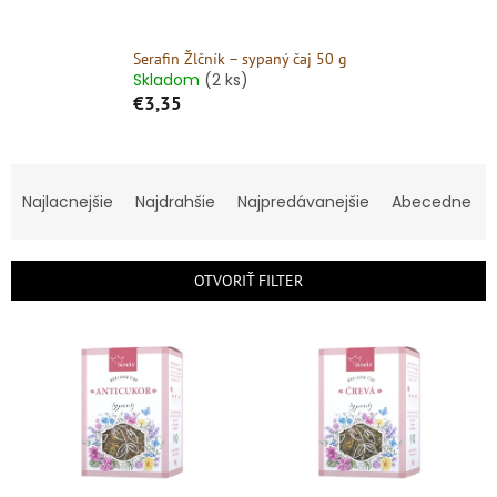
Serafin Žlčník – sypaný čaj 50 g
Skladom
(2 ks)
€3,35
R
a
Najlacnejšie
Najdrahšie
Najpredávanejšie
Abecedne
d
e
n
OTVORIŤ FILTER
i
e
V
p
ý
r
p
o
i
d
s
u
p
k
r
t