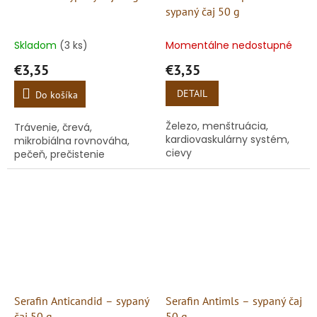
sypaný čaj 50 g
Skladom
(3 ks)
Momentálne nedostupné
€3,35
€3,35
DETAIL
Do košíka
Železo, menštruácia,
Trávenie, črevá,
kardiovaskulárny systém,
mikrobiálna rovnováha,
cievy
pečeň, prečistenie
Serafin Anticandid – sypaný
Serafin Antimls – sypaný čaj
čaj 50 g
50 g