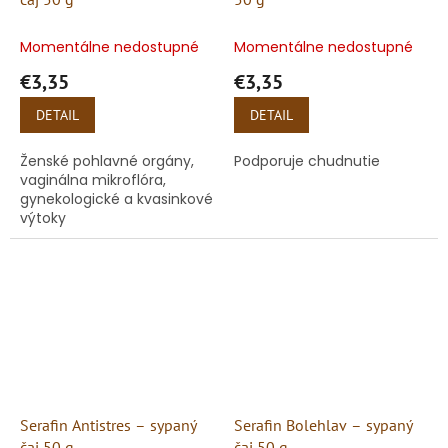
Momentálne nedostupné
Momentálne nedostupné
€3,35
€3,35
DETAIL
DETAIL
Ženské pohlavné orgány,
Podporuje chudnutie
vaginálna mikroflóra,
gynekologické a kvasinkové
výtoky
Serafin Antistres – sypaný
Serafin Bolehlav – sypaný
čaj 50 g
čaj 50 g