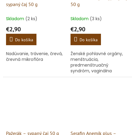
sypaný čaj 50 g
50 g
Skladom
(2 ks)
Skladom
(3 ks)
€2,90
€2,90
Do košíka
Do košíka
Nadúvanie, trávenie, črevá,
Ženské pohlavné orgány,
črevná mikroflóra
menštruácia,
predmenštruačný
syndróm, vaginálna
mikroflóra
Pažerák – sypaný čaj 50 g
Serafin Anemík plus –