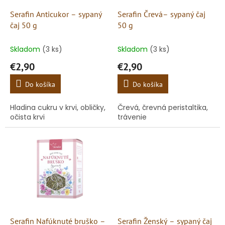
o
o
d
Serafin Anticukor – sypaný
Serafin Črevá– sypaný čaj
v
u
čaj 50 g
50 g
k
t
Skladom
(3 ks)
Skladom
(3 ks)
o
€2,90
€2,90
v
Do košíka
Do košíka
Hladina cukru v krvi, obličky,
Črevá, črevná peristaltika,
očista krvi
trávenie
Serafin Nafúknuté bruško –
Serafin Ženský – sypaný čaj