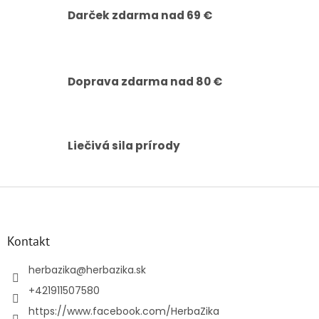
v
Darček zdarma nad 69 €
k
y
v
ý
p
Doprava zdarma nad 80 €
i
s
u
Liečivá sila prírody
Z
á
p
ä
Kontakt
t
i
herbazika
@
herbazika.sk
e
+421911507580
https://www.facebook.com/HerbaZika