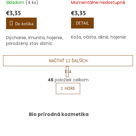
Skladom
(4 ks)
Momentálne nedostupné
€3,35
€3,35
DETAIL
Do košíka
Koža, očista, akné, hojenie
Dýchanie, imunita, hojenie,
prirodzený stav slizníc
NAČÍTAŤ 12 ĎALŠÍCH
S
1
4
t
O
r
46
položiek celkom
v
á
l
HORE
n
á
k
o
d
v
a
a
c
Bio prírodná kozmetika
n
i
i
e
e
p
r