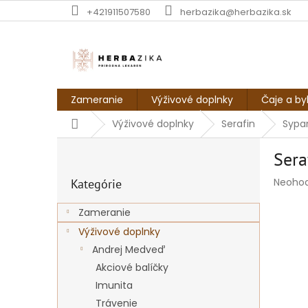
Prejsť
+421911507580
herbazika@herbazika.sk
na
obsah
Zameranie
Výživové doplnky
Čaje a by
Domov
Výživové doplnky
Serafin
Sypan
B
Sera
o
Preskočiť
č
Prieme
Neoho
Kategórie
kategórie
n
hodnot
ý
produk
Zameranie
p
je
Výživové doplnky
a
0,0
z
n
Andrej Medveď
5
e
Akciové balíčky
hviezdi
l
Imunita
Trávenie