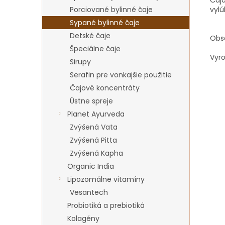
Čajo
Porciované bylinné čaje
vyl
Sypané bylinné čaje
Detské čaje
Obs
Špeciálne čaje
Vyr
Sirupy
Serafin pre vonkajšie použitie
Čajové koncentráty
Ústne spreje
Planet Ayurveda
Zvýšená Vata
Zvýšená Pitta
Zvýšená Kapha
Organic India
Lipozomálne vitamíny
Vesantech
Probiotiká a prebiotiká
Kolagény