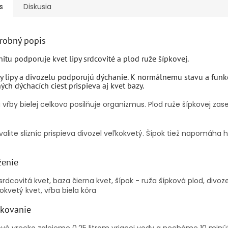
s
Diskusia
robný popis
itu podporuje kvet lipy srdcovité a plod ruže šípkovej.
y lipy a divozelu podporujú dýchanie. K normálnemu stavu a funkc
ých dýchacích ciest prispieva aj kvet bazy.
 vŕby bielej celkovo posilňuje organizmus. Plod ruže šípkovej zase
valite slizníc prispieva divozel veľkokvetý. Šípok tiež napomáha h
ženie
 srdcovitá kvet, baza čierna kvet, šípok - ruža šípková plod, divoze
okvetý kvet, vŕba biela kôra
kovanie