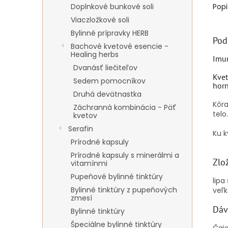
Doplnkové bunkové soli
Popi
Viaczložkové soli
Bylinné prípravky HERB
Pod
Bachové kvetové esencie -
Healing herbs
Imun
Dvanásť liečiteľov
Kvet
Sedem pomocníkov
horn
Druhá devätnastka
Kôra
Záchranná kombinácia - Päť
telo.
kvetov
Serafin
Ku k
Prírodné kapsuly
Prírodné kapsuly s minerálmi a
Zlo
vitamínmi
Pupeňové bylinné tinktúry
lipa
Bylinné tinktúry z pupeňových
veľk
zmesí
Dáv
Bylinné tinktúry
Špeciálne bylinné tinktúry