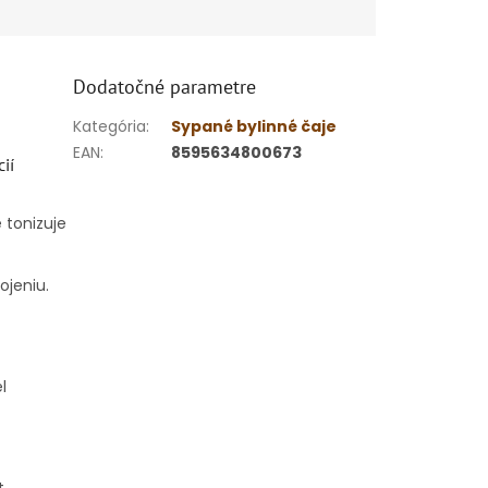
Dodatočné parametre
Kategória
:
Sypané bylinné čaje
EAN
:
8595634800673
ií
 tonizuje
ojeniu.
l