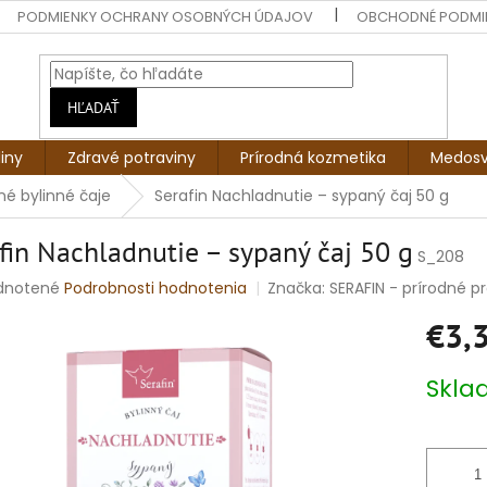
PODMIENKY OCHRANY OSOBNÝCH ÚDAJOV
OBCHODNÉ PODMI
HĽADAŤ
liny
Zdravé potraviny
Prírodná kozmetika
Medosv
é bylinné čaje
Serafin Nachladnutie – sypaný čaj 50 g
fin Nachladnutie – sypaný čaj 50 g
S_208
rné
dnotené
Podrobnosti hodnotenia
Značka:
SERAFIN - prírodné pro
enie
€3,
tu
Jednotko
Skl
cena:
čiek.