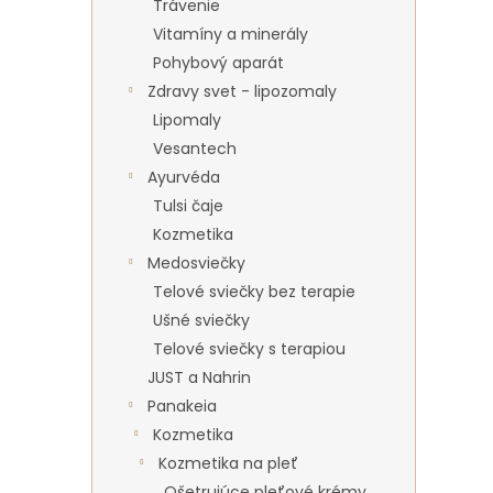
Trávenie
Vitamíny a minerály
Pohybový aparát
Zdravy svet - lipozomaly
Lipomaly
Vesantech
Ayurvéda
Tulsi čaje
Kozmetika
Medosviečky
Telové sviečky bez terapie
Ušné sviečky
Telové sviečky s terapiou
JUST a Nahrin
Panakeia
Kozmetika
Kozmetika na pleť
Ošetrujúce pleťové krémy