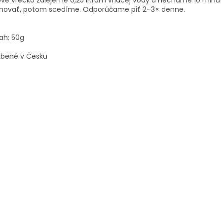
vé vrecko zalejeme 0,25 litrom vriacej vody a necháme 10 minú
úhovať, potom scedíme. Odporúčame piť 2–3× denne.
ah: 50g
obené v Česku