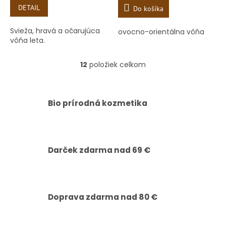
DETAIL
Do košíka
Svieža, hravá a očarujúca
ovocno-orientálna vôňa
vôňa leta.
12
položiek celkom
O
v
l
á
Bio prírodná kozmetika
d
a
c
i
e
Darček zdarma nad 69 €
p
r
v
k
y
Doprava zdarma nad 80 €
v
ý
p