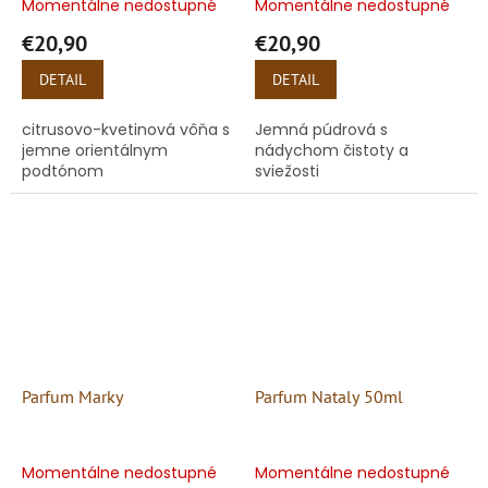
Momentálne nedostupné
Momentálne nedostupné
€20,90
€20,90
DETAIL
DETAIL
citrusovo-kvetinová vôňa s
Jemná púdrová s
jemne orientálnym
nádychom čistoty a
podtónom
sviežosti
Parfum Marky
Parfum Nataly 50ml
Momentálne nedostupné
Momentálne nedostupné