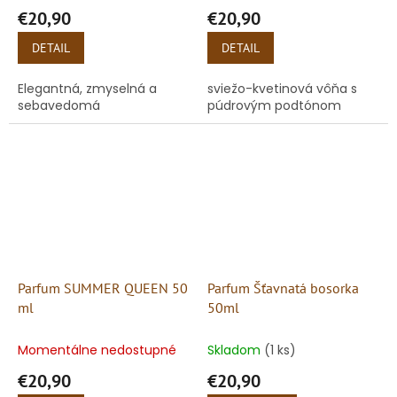
€20,90
€20,90
DETAIL
DETAIL
Elegantná, zmyselná a
sviežo-kvetinová vôňa s
sebavedomá
púdrovým podtónom
Parfum SUMMER QUEEN 50
Parfum Šťavnatá bosorka
ml
50ml
Momentálne nedostupné
Skladom
(1 ks)
€20,90
€20,90