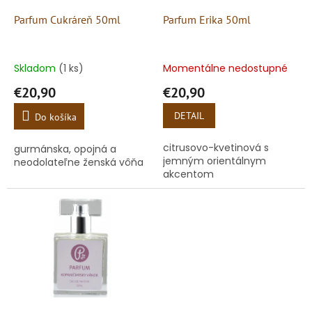
o
o
d
Parfum Cukráreň 50ml
Parfum Erika 50ml
v
u
k
t
Skladom
(1 ks)
Momentálne nedostupné
o
€20,90
€20,90
v
DETAIL
Do košíka
citrusovo-kvetinová s
gurmánska, opojná a
jemným orientálnym
neodolateľne ženská vôňa
akcentom