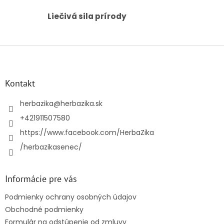
i
s
Liečivá sila prírody
u
Z
á
p
ä
Kontakt
t
i
herbazika
@
herbazika.sk
e
+421911507580
https://www.facebook.com/HerbaZika
/herbazikasenec/
Informácie pre vás
Podmienky ochrany osobných údajov
Obchodné podmienky
Formulár na odstúpenie od zmluvy