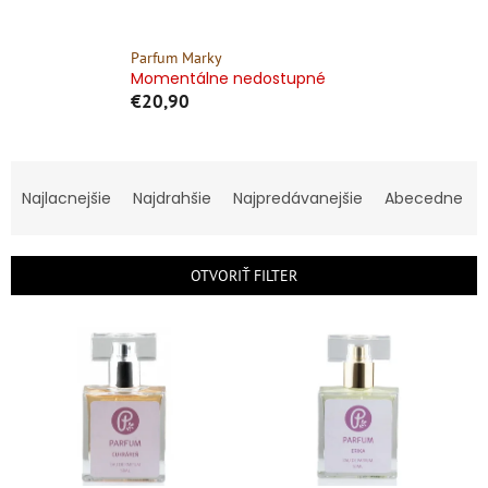
Parfum Marky
Momentálne nedostupné
€20,90
R
a
Najlacnejšie
Najdrahšie
Najpredávanejšie
Abecedne
d
e
n
OTVORIŤ FILTER
i
e
V
p
ý
r
p
o
i
d
s
u
p
k
r
t