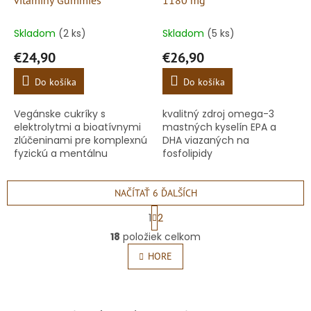
vitaminy Gummies
1180 mg
Skladom
(2 ks)
Skladom
(5 ks)
€24,90
€26,90
Do košíka
Do košíka
Vegánske cukríky s
kvalitný zdroj omega-3
elektrolytmi a bioatívnymi
mastných kyselín EPA a
zlúčeninami pre komplexnú
DHA viazaných na
fyzickú a mentálnu
fosfolipidy
podporu
NAČÍTAŤ 6 ĎALŠÍCH
S
1
2
t
O
r
18
položiek celkom
v
á
l
HORE
n
á
k
o
d
v
a
a
c