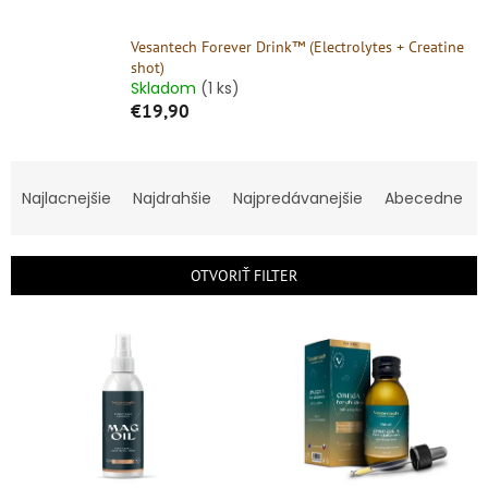
Vesantech Forever Drink™ (Electrolytes + Creatine
shot)
Skladom
(1 ks)
€19,90
R
a
Najlacnejšie
Najdrahšie
Najpredávanejšie
Abecedne
d
e
n
OTVORIŤ FILTER
i
e
V
p
ý
r
p
o
i
d
s
u
p
k
r
t