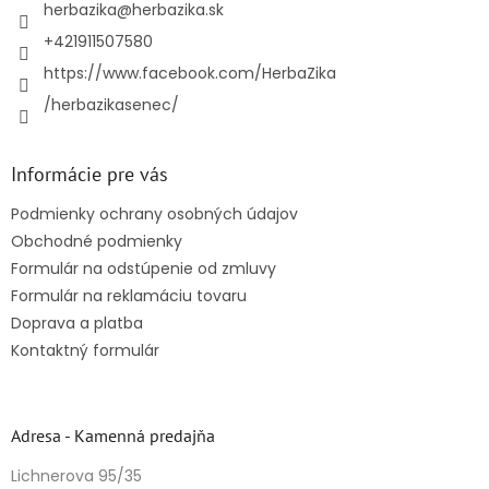
i
herbazika
@
herbazika.sk
e
+421911507580
https://www.facebook.com/HerbaZika
/herbazikasenec/
Informácie pre vás
Podmienky ochrany osobných údajov
Obchodné podmienky
Formulár na odstúpenie od zmluvy
Formulár na reklamáciu tovaru
Doprava a platba
Kontaktný formulár
Adresa - Kamenná predajňa
Lichnerova 95/35