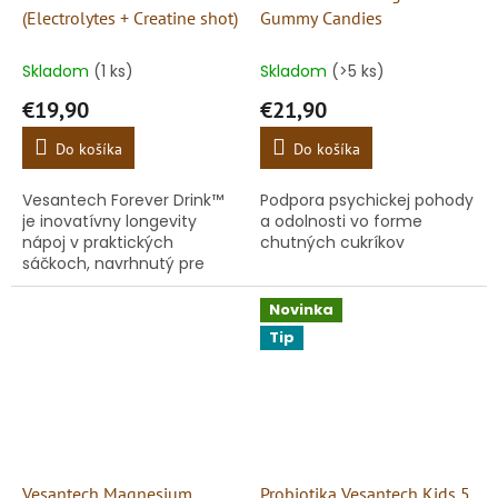
(Electrolytes + Creatine shot)
Gummy Candies
Skladom
(1 ks)
Skladom
(>5 ks)
€19,90
€21,90
Do košíka
Do košíka
Vesantech Forever Drink™
Podpora psychickej pohody
je inovatívny longevity
a odolnosti vo forme
nápoj v praktických
chutných cukríkov
sáčkoch, navrhnutý pre
okamžitú hydratáciu,
rýchlu regeneráciu a
Novinka
doplnenie chýbajúcej
Tip
energie. Predstavuje...
Vesantech Magnesium
Probiotika Vesantech Kids 5