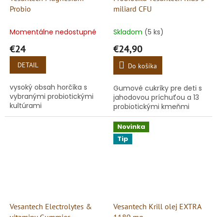
Probio
miliard CFU
Momentálne nedostupné
Skladom
(5 ks)
€24
€24,90
DETAIL
Do košíka
vysoký obsah horčíka s
Gumové cukríky pre deti s
vybranými probiotickými
jahodovou príchuťou a 13
kultúrami
probiotickými kmeňmi
Novinka
Tip
Vesantech Electrolytes &
Vesantech Krill olej EXTRA