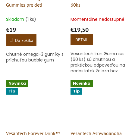
Gummies pre deti
60ks
Skladom
(1 ks)
Momentálne nedostupné
€19
€19,50
DETAIL
Do košíka
Vesantech Iron Gummies
Chutné omega-3 gumíky s
(60 ks) sú chutnou a
príchuťou bubble gum
praktickou odpoveďou na
nedostatok železa bez
nepríjemného prehĺtania
tabliet. Obsahujú prírodné
Novinka
Novinka
železo získané z listov kari...
Tip
Tip
Vesantech Forever Drink™
Vesantech Ashwagandha