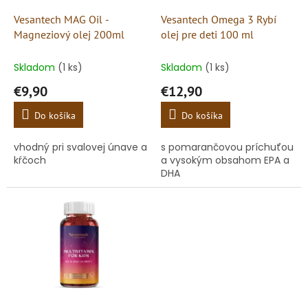
o
o
d
Vesantech MAG Oil -
Vesantech Omega 3 Rybí
v
u
Magneziový olej 200ml
olej pre deti 100 ml
k
t
Skladom
(1 ks)
Skladom
(1 ks)
o
€9,90
€12,90
v
Do košíka
Do košíka
vhodný pri svalovej únave a
s pomarančovou príchuťou
kŕčoch
a vysokým obsahom EPA a
DHA