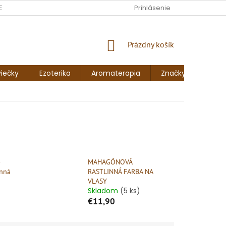
ENKY
FORMULÁR NA ODSTÚPENIE OD ZMLUVY
Prihlásenie
FORMULÁR NA 
NÁKUPNÝ
Prázdny košík
KOŠÍK
iečky
Ezoterika
Aromaterapia
Značky
Blog
MAHAGÓNOVÁ
inná
RASTLINNÁ FARBA NA
VLASY
Skladom
(5 ks)
€11,90