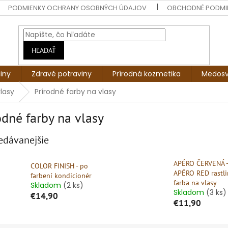
PODMIENKY OCHRANY OSOBNÝCH ÚDAJOV
OBCHODNÉ PODMI
HĽADAŤ
liny
Zdravé potraviny
Prírodná kozmetika
Medosv
vlasy
Prírodné farby na vlasy
odné farby na vlasy
edávanejšie
APÉRO ČERVENÁ -
COLOR FINISH - po
APÉRO RED rastl
farbení kondicionér
farba na vlasy
Skladom
(2 ks)
Skladom
(3 ks)
€14,90
€11,90