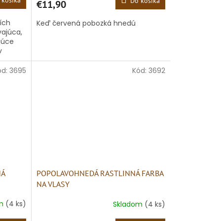
 košíka
Do košíka
€11,90
ích
Keď červená pobozká hnedú
ajúca,
ajúce
v
ód:
3695
Kód:
3692
NÁ
POPOLAVOHNEDÁ RASTLINNÁ FARBA
NA VLASY
om
(4 ks)
Skladom
(4 ks)