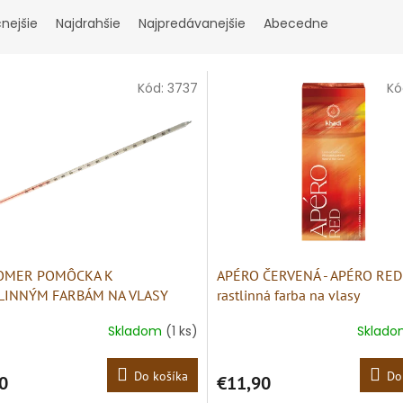
cnejšie
Najdrahšie
Najpredávanejšie
Abecedne
Kód:
3737
Kó
OMER POMÔCKA K
APÉRO ČERVENÁ - APÉRO RED
LINNÝM FARBÁM NA VLASY
rastlinná farba na vlasy
Skladom
(1 ks)
Sklad
Do košíka
Do
0
€11,90