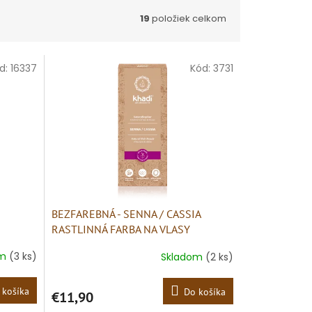
19
položiek celkom
d:
16337
Kód:
3731
BEZFAREBNÁ - SENNA / CASSIA
RASTLINNÁ FARBA NA VLASY
om
(3 ks)
Skladom
(2 ks)
 košíka
Do košíka
€11,90