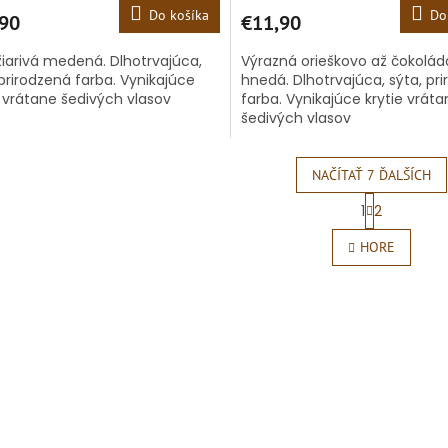
Do košíka
Do
90
€11,90
 žiarivá medená. Dlhotrvajúca,
Výrazná orieškovo až čokolá
 prirodzená farba. Vynikajúce
hnedá. Dlhotrvajúca, sýta, pr
e vrátane šedivých vlasov
farba. Vynikajúce krytie vrát
šedivých vlasov
NAČÍTAŤ 7 ĎALŠÍCH
S
1
2
t
O
r
v
HORE
á
l
n
á
k
d
o
a
v
c
a
i
n
e
i
e
p
r
v
k