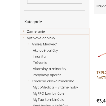
R
a
Najla
d
e
Preskočiť
V
n
Kategórie
kategórie
ý
i
p
e
Zameranie
i
p
Výživové doplnky
s
r
Andrej Medveď
p
o
Akciové balíčky
r
d
Imunita
o
u
d
k
Trávenie
u
t
Vitamíny a minerály
TEPL
k
o
Pohybový aparát
RAST
t
v
Tradičná čínská medicína
o
MycoMedica - vitálne huby
v
MyPRO kombinácie
MyTao kombinácie
€3,4
YaoMedica - tinktúry