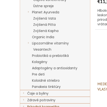
€11,
Ústne spreje
Hlbok
Planet Ayurveda
lesko
Zvýšená Vata
priro
vráta
Zvýšená Pitta
Zvýšená Kapha
Organic India
Lipozomálne vitamíny
Vesantech
Probiotiká a prebiotiká
Kolagény
Adaptogény a antioxidanty
Pre deti
Koloidné striebro
MEDE
Panakeia tinktúry
VLAS
Čaje a byliny
Zdravé potraviny
Prírodná kozmetika