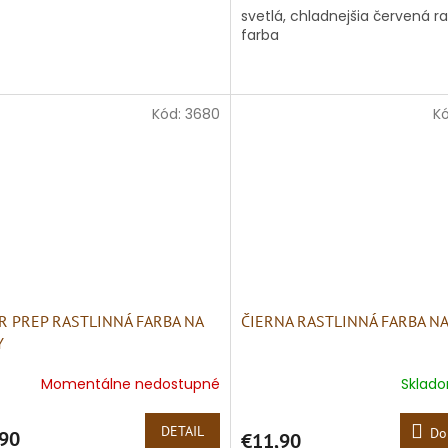
svetlá, chladnejšia červená ra
farba
Kód:
3680
K
R PREP RASTLINNÁ FARBA NA
ČIERNA RASTLINNÁ FARBA NA
Y
Momentálne nedostupné
Sklad
DETAIL
Do
90
€11,90