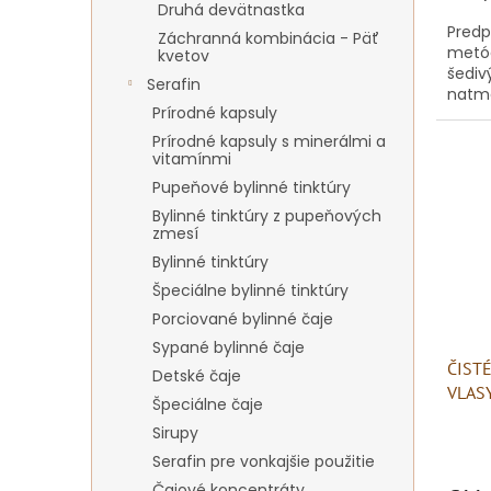
Druhá devätnastka
Predp
Záchranná kombinácia - Päť
metód
kvetov
šediv
Serafin
natma
Prírodné kapsuly
odtie
predp
Prírodné kapsuly s minerálmi a
vitamínmi
Pupeňové bylinné tinktúry
Bylinné tinktúry z pupeňových
zmesí
Bylinné tinktúry
Špeciálne bylinné tinktúry
Porciované bylinné čaje
Sypané bylinné čaje
ČIST
Detské čaje
VLAS
Špeciálne čaje
Sirupy
Serafin pre vonkajšie použitie
Čajové koncentráty