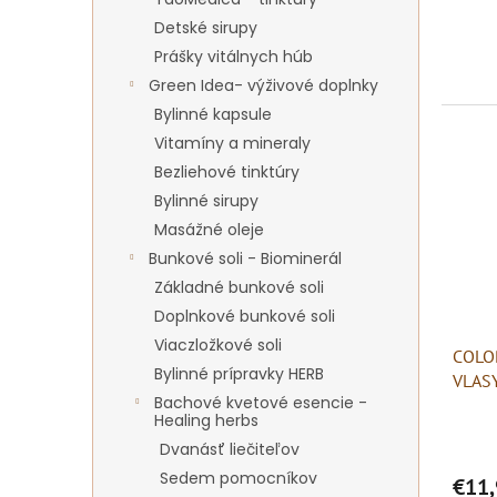
Detské sirupy
Prášky vitálnych húb
Green Idea- výživové doplnky
Bylinné kapsule
Vitamíny a mineraly
Bezliehové tinktúry
Bylinné sirupy
Masážné oleje
Bunkové soli - Biominerál
Základné bunkové soli
Doplnkové bunkové soli
Viaczložkové soli
COLO
Bylinné prípravky HERB
VLAS
Bachové kvetové esencie -
Healing herbs
Dvanásť liečiteľov
Sedem pomocníkov
€11,