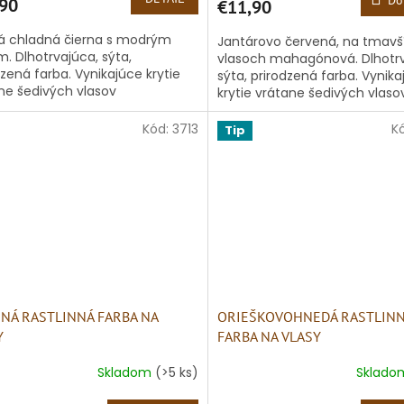
Do
90
€11,90
á chladná čierna s modrým
Jantárovo červená, na tmavš
m. Dlhotrvajúca, sýta,
vlasoch mahagónová. Dlhotrv
dzená farba. Vynikajúce krytie
sýta, prirodzená farba. Vynik
ne šedivých vlasov
krytie vrátane šedivých vlaso
Kód:
3713
K
Tip
NÁ RASTLINNÁ FARBA NA
ORIEŠKOVOHNEDÁ RASTLIN
Y
FARBA NA VLASY
Skladom
(>5 ks)
Sklad