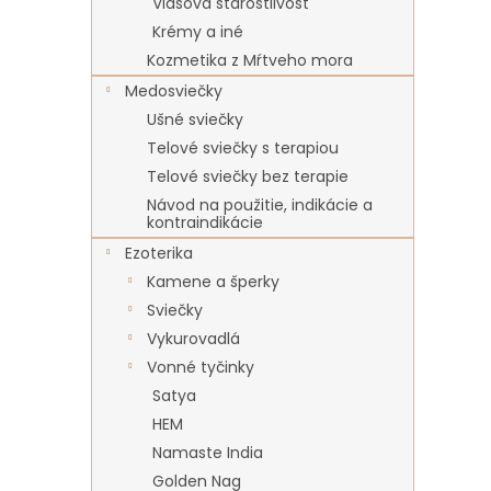
Vlasová starostlivosť
Krémy a iné
Kozmetika z Mŕtveho mora
Medosviečky
Ušné sviečky
Telové sviečky s terapiou
Telové sviečky bez terapie
Návod na použitie, indikácie a
kontraindikácie
Ezoterika
Kamene a šperky
Sviečky
Vykurovadlá
Vonné tyčinky
Satya
HEM
Namaste India
Golden Nag