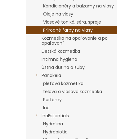
Kondicionéry a balzamy na vlasy
Oleje na vlasy
Vlasové toniká, séra, spreje
Prírodné farby na vlasy
Kozmetika na opaľovanie a po
opaľovaní
Detská kozmetika
Intímna hygiena
Ústna dutina a zuby
Panakeia
pleťová kozmetika
telová a vlasová kozmetika
Parfémy
Iné
InaEssentials
Hydrolina
Hydrobiotic