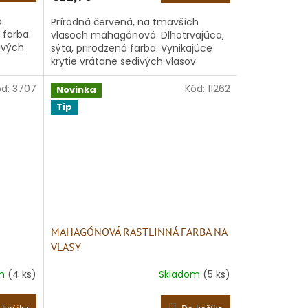
.
Prírodná červená, na tmavších
 farba.
vlasoch mahagónová. Dlhotrvajúca,
ivých
sýta, prirodzená farba. Vynikajúce
krytie vrátane šedivých vlasov.
ód:
3707
Kód:
11262
Novinka
Tip
MAHAGÓNOVÁ RASTLINNÁ FARBA NA
VLASY
om
(4 ks)
Skladom
(5 ks)