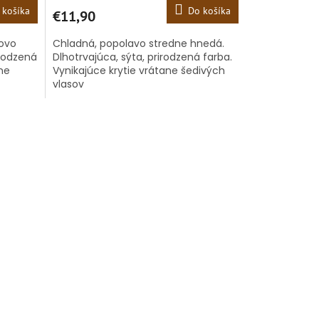
 košíka
Do košíka
€11,90
dovo
Chladná, popolavo stredne hnedá.
irodzená
Dlhotrvajúca, sýta, prirodzená farba.
ane
Vynikajúce krytie vrátane šedivých
vlasov