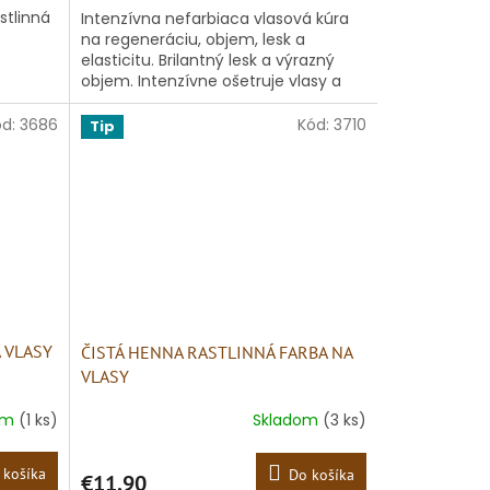
stlinná
Intenzívna nefarbiaca vlasová kúra
na regeneráciu, objem, lesk a
elasticitu. Brilantný lesk a výrazný
objem. Intenzívne ošetruje vlasy a
vlasovú pokožku
ód:
3686
Kód:
3710
Tip
 VLASY
ČISTÁ HENNA RASTLINNÁ FARBA NA
VLASY
om
(1 ks)
Skladom
(3 ks)
 košíka
Do košíka
€11,90