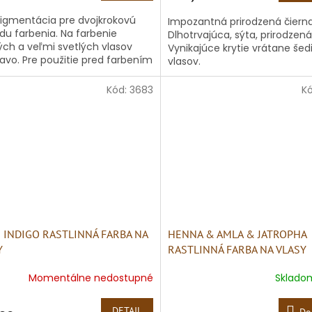
igmentácia pre dvojkrokovú
Impozantná prirodzená čierna
u farbenia. Na farbenie
Dlhotrvajúca, sýta, prirodzená
ých a veľmi svetlých vlasov
Vynikajúce krytie vrátane šed
vo. Pre použitie pred farbením
vlasov.
ňmi vyžadujúcimi
igmentáciu. Farbený...
Kód:
3683
K
É INDIGO RASTLINNÁ FARBA NA
HENNA & AMLA & JATROPHA
Y
RASTLINNÁ FARBA NA VLASY
Momentálne nedostupné
Sklad
DETAIL