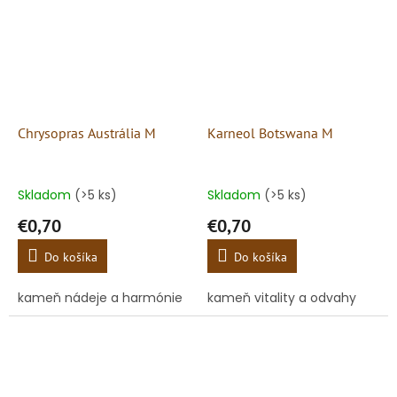
Chrysopras Austrália M
Karneol Botswana M
Skladom
(>5 ks)
Skladom
(>5 ks)
€0,70
€0,70
Do košíka
Do košíka
kameň nádeje a harmónie
kameň vitality a odvahy