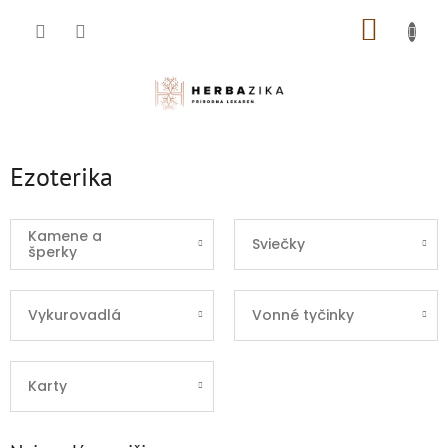
Prejsť
NÁKUP
na
obsah
KOŠÍK
Ezoterika
Kamene a
Sviečky
šperky
Vykurovadlá
Vonné tyčinky
Karty