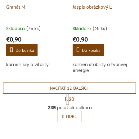
Granát M
Jaspis obrázkový L
Skladom
(>5 ks)
Skladom
(>5 ks)
€0,90
€0,90
Do košíka
Do košíka
kameň sily a vitality
kameň stability a tvorivej
energie
NAČÍTAŤ 12 ĎALŠÍCH
S
1
20
t
O
r
235
položiek celkom
v
á
l
HORE
n
á
k
o
d
v
a
a