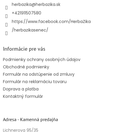
i
herbazika
@
herbazika.sk
e
+421911507580
https://www.facebook.com/HerbaZika
/herbazikasenec/
Informácie pre vás
Podmienky ochrany osobných údajov
Obchodné podmienky
Formulár na odstúpenie od zmluvy
Formulár na reklamáciu tovaru
Doprava a platba
Kontaktný formulár
Adresa - Kamenná predajňa
Lichnerova 95/35