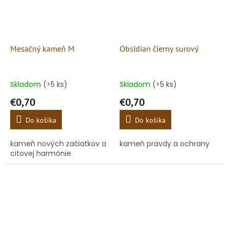
Mesačný kameň M
Obsidian čierny surový
Skladom
(>5 ks)
Skladom
(>5 ks)
€0,70
€0,70
Do košíka
Do košíka
kameň nových začiatkov a
kameň pravdy a ochrany
citovej harmónie