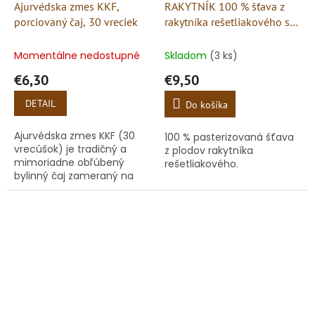
Ajurvédska zmes KKF,
RAKYTNÍK 100 % šťava z
porciovaný čaj, 30 vreciek
rakytníka rešetliakového s
prídavkom vitamínu C 500
ml
Momentálne nedostupné
Skladom
(3 ks)
€6,30
€9,50
DETAIL
Do košíka
Ajurvédska zmes KKF (30
100 % pasterizovaná šťava
vrecúšok) je tradičný a
z plodov rakytníka
mimoriadne obľúbený
rešetliakového.
bylinný čaj zameraný na
rýchlu a prirodzenú
podporu trávenia. Skratka
KKF ukrýva presne
vyváženú zmes troch...