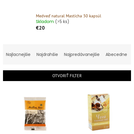
Medveď natural Masticha 30 kapsúl
Skladom
(>5 ks)
€20
R
a
Najlacnejšie
Najdrahšie
Najpredávanejšie
Abecedne
d
e
n
OTVORIŤ FILTER
i
e
V
p
ý
r
p
o
i
d
s
u
p
k
r
t