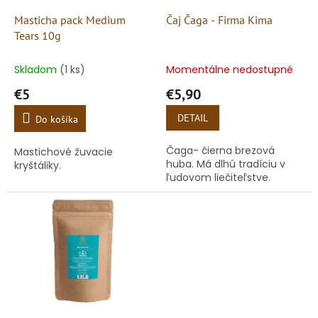
o
o
d
Masticha pack Medium
Čaj Čaga - Firma Kima
v
u
Tears 10g
k
t
Skladom
(1 ks)
Momentálne nedostupné
o
€5
€5,90
v
DETAIL
Do košíka
Čaga- čierna brezová
Mastichové žuvacie
huba. Má dlhú tradíciu v
kryštáliky.
ľudovom liečiteľstve.