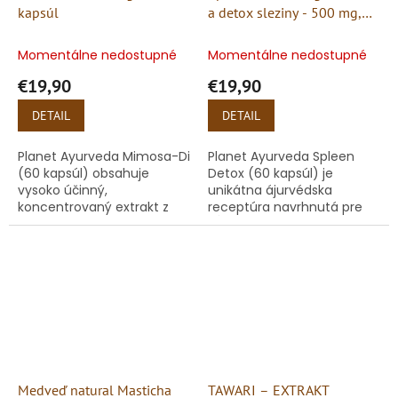
kapsúl
a detox sleziny - 500 mg,
60 kapsúl
Momentálne nedostupné
Momentálne nedostupné
€19,90
€19,90
DETAIL
DETAIL
Planet Ayurveda Mimosa-Di
Planet Ayurveda Spleen
(60 kapsúl) obsahuje
Detox (60 kapsúl) je
vysoko účinný,
unikátna ájurvédska
koncentrovaný extrakt z
receptúra navrhnutá pre
byliny Mimosa pudica, ktorá
hĺbkovú regeneráciu a
je v ájurvédskej praxi (pod
očistu sleziny, ktorá je
názvom Lajjalu) najviac
absolútne kľúčovým
cenená pre...
orgánom pre našu...
Medveď natural Masticha
TAWARI – EXTRAKT