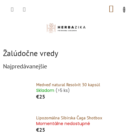
Prejsť
NÁKUP
na
obsah
KOŠÍK
Žalúdočne vredy
Najpredávanejšie
Medveď natural Resolvit 30 kapsúl
Skladom
(>5 ks)
€25
Lipozomálna Sibírska Čaga Shotbox
Momentálne nedostupné
€25