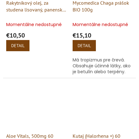
Rakytníkový olej, za
Mycomedica Chaga prášok
studena lisovaný, panenský
BIO 100g
- Specialist
Momentálne nedostupné
Momentálne nedostupné
€10,50
€15,10
DETAIL
DETAIL
Má tropizmus pre črevá.
Obsahuje účinné látky, ako
je betulín alebo terpény.
Aloe Vitals, 500mg 60
Kutaj (Halorhena +) 60