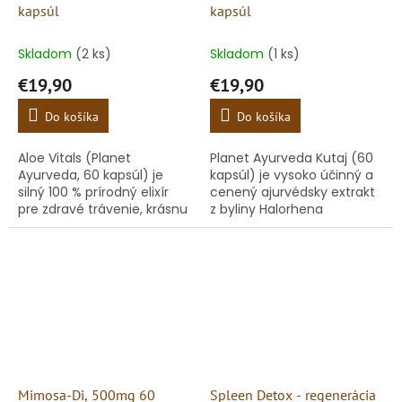
kapsúl
kapsúl
Skladom
(2 ks)
Skladom
(1 ks)
€19,90
€19,90
Do košíka
Do košíka
Aloe Vitals (Planet
Planet Ayurveda Kutaj (60
Ayurveda, 60 kapsúl) je
kapsúl) je vysoko účinný a
silný 100 % prírodný elixír
cenený ajurvédsky extrakt
pre zdravé trávenie, krásnu
z byliny Halorhena
pleť a hĺbkovú detoxikáciu.
antidysenterica, vytvorený
Kapsuly obsahujú vysoko
pre cielenú záchranu
koncentrovaný...
podráždeného tráviaceho
traktu....
Mimosa-Di, 500mg 60
Spleen Detox - regenerácia