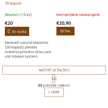
30 kapsúl
Skladom
(>5 ks)
Momentálne nedostupné
€20
€20,90
DETAIL
Do košíka
Medveď natural Masticha
(30 kapsúl) prináša
overenú prírodnú úľavu pre
váš tráviaci systém.
Obsahuje 100 % originálnu
živicu zo stromu Pistacia
lentiscus, ktorá sa získava...
NAČÍTAŤ 10 ĎALŠÍCH
S
1
2
t
O
r
22
položiek celkom
v
á
l
HORE
n
á
k
o
d
v
a