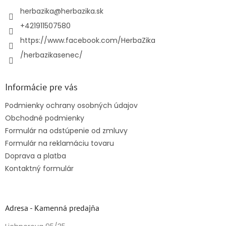
t
i
herbazika
@
herbazika.sk
e
+421911507580
https://www.facebook.com/HerbaZika
/herbazikasenec/
Informácie pre vás
Podmienky ochrany osobných údajov
Obchodné podmienky
Formulár na odstúpenie od zmluvy
Formulár na reklamáciu tovaru
Doprava a platba
Kontaktný formulár
Adresa - Kamenná predajňa