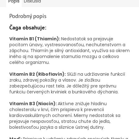
Popis
Diskusia
Podrobný popis
Čaga obsahuje:
Vitamín B1 (Thiamín):
Nedostatok sa prejavuje
pocitom únavy, vystresovanosťou, nechutenstvom a
zápchou. Thiamín je silný antioxidant, využíva sa okrem
iného aj na spomalenie starnutia mozgu a celkovo
celého organizmu.
Vitamín B2 (Riboflavín):
Slúži na udržiavanie funkcií
zraku, zdravej pokožky a vlasov.
Je zložkou
zabezpečujúcou rast tela.
Je dôležitý pre správnu
funkciu červených krviniek a bunkového dýchania.
Vitamín B3 (Niacín):
Aktívne znižuje hladinu
cholesterolu v krvi, čím prispieva k prevencii
kardiovaskulárnych ochorení. Mierny nedostatok sa
prejavuje nespavosťou, stratou chute do jedla,
bolestivosťou jazyka a sliznice ústnej dutiny.