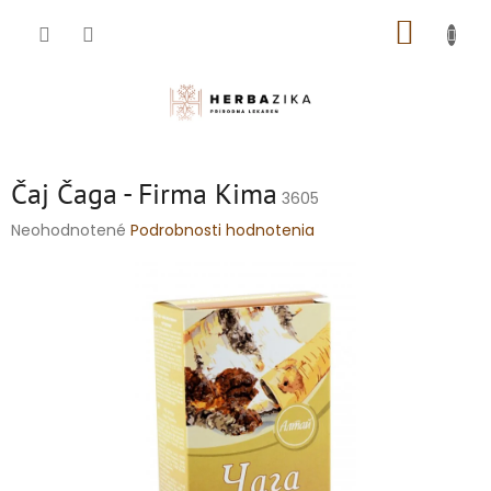
Prejsť
NÁKUP
na
obsah
KOŠÍK
Čaj Čaga - Firma Kima
3605
Priemerné
Neohodnotené
Podrobnosti hodnotenia
hodnotenie
produktu
je
0,0
z
5
hviezdičiek.