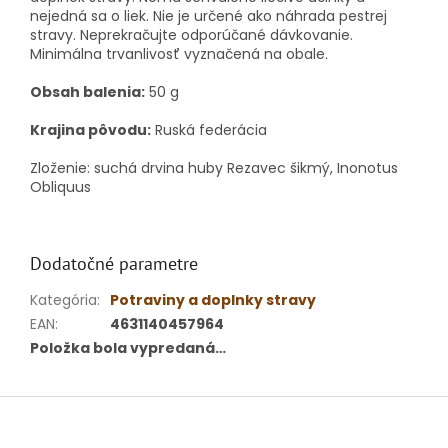
nejedná sa o liek. Nie je určené ako náhrada pestrej
stravy. Neprekračujte odporúčané dávkovanie.
Minimálna trvanlivosť vyznačená na obale.
Obsah balenia:
50 g
Krajina pôvodu:
Ruská federácia
Zloženie: suchá drvina huby Rezavec šikmý, Inonotus
Obliquus
Dodatočné parametre
Kategória
:
Potraviny a doplnky stravy
EAN
:
4631140457964
Položka bola vypredaná…
Z
á