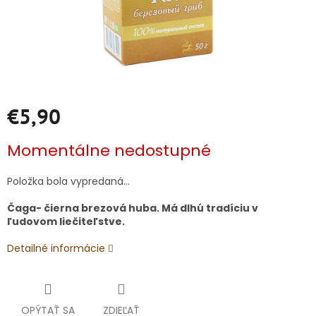
€5,90
Jednotková
Momentálne nedostupné
cena:
Položka bola vypredaná…
Čaga- čierna brezová huba. Má dlhú tradíciu v
ľudovom liečiteľstve.
Detailné informácie
OPÝTAŤ SA
ZDIEĽAŤ