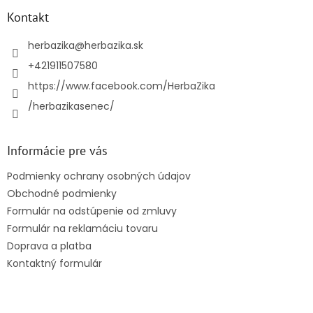
p
ä
Kontakt
t
i
herbazika
@
herbazika.sk
e
+421911507580
https://www.facebook.com/HerbaZika
/herbazikasenec/
Informácie pre vás
Podmienky ochrany osobných údajov
Obchodné podmienky
Formulár na odstúpenie od zmluvy
Formulár na reklamáciu tovaru
Doprava a platba
Kontaktný formulár