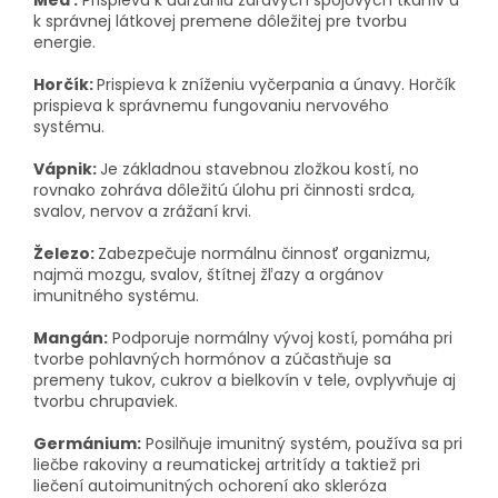
Meď:
Prispieva k udržaniu zdravých spojových tkanív a
k správnej látkovej premene dôležitej pre tvorbu
energie.
Horčík:
Prispieva k zníženiu vyčerpania a únavy. Horčík
prispieva k správnemu fungovaniu nervového
systému.
Vápnik:
Je základnou stavebnou zložkou kostí, no
rovnako zohráva dôležitú úlohu pri činnosti srdca,
svalov, nervov a zrážaní krvi.
Železo:
Zabezpečuje normálnu činnosť organizmu,
najmä mozgu, svalov, štítnej žľazy a orgánov
imunitného systému.
Mangán:
Podporuje normálny vývoj kostí, pomáha pri
tvorbe pohlavných hormónov a zúčastňuje sa
premeny tukov, cukrov a bielkovín v tele, ovplyvňuje aj
tvorbu chrupaviek.
Germánium:
P
osilňuje imunitný systém, používa sa pri
liečbe rakoviny a reumatickej artritídy a taktiež pri
liečení autoimunitných ochorení ako skleróza