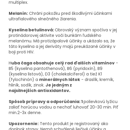
multiplex.
Melanín:
Chráni pokožku pred škodlivými účinkami
ultrafialového slnečného žiarenia.
Kyselina betulinová:
Obrovský význam spočíva v jej
protinádorovej aktivite voči bunkám ľudského
melanómu. Má protizápalové účinky a ukázalo sa, že
táto kyselina a jej deriváty majú preukázané účinky v
boji proti HIV.
H
uba čaga obsahuje celý rad ďalších vitamínov
-
B5 (kyselina pantothenová), B6 (pyridoxín), B9
(kyselina listová), D3 (cholekalciferol) a tiež K1
(fylochinón) a
minerálnych látok
- draslík, kremík,
hliník, sodík, zinok.
Je jedným z
najsilnejších antioxidantov
.
Spôsob prípravy a odporúčania: 1
polievkovú lyžicu
zaliať horúcou vodou a nechať luhovať 20-30 min. Piť
min.2-3x denne.
Upozornenie:
Tento produkt je registrovaný ako
doplnok stravy. Nemá schválené liečivé účinky a