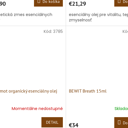
Do košíka
Do
90
€21,29
etická zmes esenciálnych
esenciálny olej pre vitalitu, te
v
zmyselnosť
Kód:
3785
Kó
mot organický esenciálny olej
BEWIT Breath 15ml
Momentálne nedostupné
Sklad
DETAIL
Do
€34