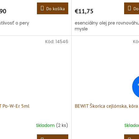
Do košíka
Do
90
€11,75
stlivosť o pery
esenciálny olej pre rovnováhu 
mysle
Kód:
14546
Kó
 Po-W-Er 5ml
BEWIT Škorica cejlónska, kôr
Skladom
(2 ks)
Sklad