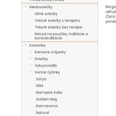
Berga
Medosviečky
ukľud
Ušné sviečky
Čistá
Telové sviečky s terapiou
priná
Berga
Telové sviečky bez terapie
Návod na použitie, indikácie a
kontraindikácie
Ezoterika
Kamene a šperky
Sviečky
Vykurovadlá
Vonné tyčinky
Satya
HEM
Namaste India
Golden Nag
Karmaroma
Natural