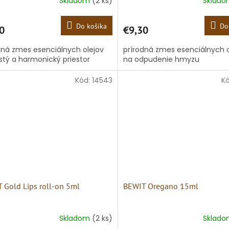
Skladom
(2 ks)
Sklad
Do košíka
Do
0
€9,30
dná zmes esenciálnych olejov
prírodná zmes esenciálnych o
istý a harmonický priestor
na odpudenie hmyzu
Kód:
14543
K
 Gold Lips roll-on 5ml
BEWIT Oregano 15ml
Skladom
(2 ks)
Sklad