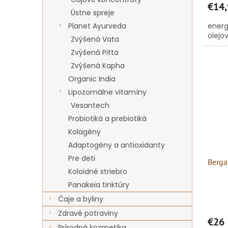
€14,
Ústne spreje
Planet Ayurveda
energ
olejo
Zvýšená Vata
Zvýšená Pitta
Zvýšená Kapha
Organic India
Lipozomálne vitamíny
Vesantech
Probiotiká a prebiotiká
Kolagény
Adaptogény a antioxidanty
Pre deti
Berga
Koloidné striebro
Panakeia tinktúry
Čaje a byliny
Zdravé potraviny
€26
Prírodná kozmetika