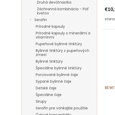
Druhá devätnastka
€10,
Záchranná kombinácia - Päť
kvetov
staro
Serafin
Prírodné kapsuly
Prírodné kapsuly s minerálmi a
vitamínmi
Pupeňové bylinné tinktúry
Bylinné tinktúry z pupeňových
zmesí
Bylinné tinktúry
Špeciálne bylinné tinktúry
Porciované bylinné čaje
Sypané bylinné čaje
BEWIT
Detské čaje
Špeciálne čaje
Sirupy
Serafin pre vonkajšie použitie
Čajové koncentráty