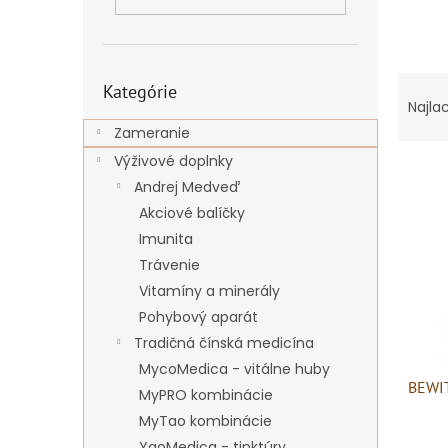
Preskočiť
R
Kategórie
kategórie
a
Najla
d
Zameranie
e
Výživové doplnky
V
n
Andrej Medveď
ý
i
p
e
Akciové balíčky
i
p
Imunita
s
r
Trávenie
p
o
Vitamíny a minerály
r
d
Pohybový aparát
o
u
Tradičná čínská medicína
d
k
u
t
MycoMedica - vitálne huby
BEWI
k
o
MyPRO kombinácie
t
v
MyTao kombinácie
o
YaoMedica - tinktúry