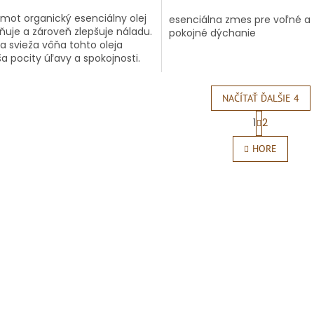
mot organický esenciálny olej
esenciálna zmes pre voľné a
ňuje a zároveň zlepšuje náladu.
pokojné dýchanie
 a svieža vôňa tohto oleja
ša pocity úľavy a spokojnosti.
mot je výborný na zvýšenie...
NAČÍTAŤ ĎALŠIE 4
S
1
2
t
O
r
v
HORE
á
l
n
á
k
d
o
a
v
c
a
i
n
e
i
e
p
r
v
k
y