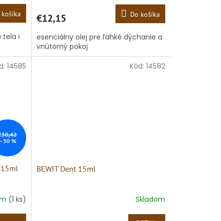
 košíka
Do košíka
€12,15
tela i
esenciálny olej pre ľahké dýchanie a
vnútorný pokoj
d:
14585
Kód:
14582
€30,42
–30 %
a 15ml
BEWIT Dent 15ml
om
(1 ks)
Skladom