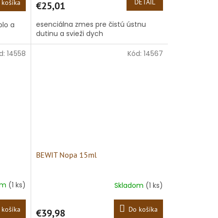
DETAIL
 košíka
€25,01
esenciálna zmes pre čistú ústnu
plo a
dutinu a svieži dych
d:
14558
Kód:
14567
BEWIT Nopa 15ml
om
(1 ks)
Skladom
(1 ks)
 košíka
Do košíka
€39,98