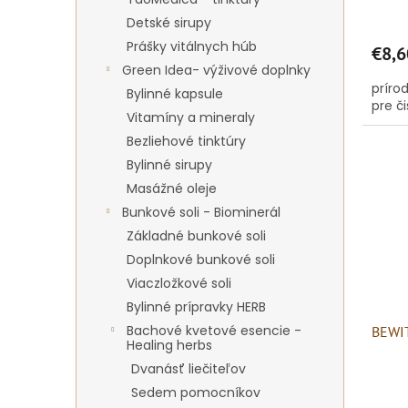
v
Detské sirupy
Prášky vitálnych húb
€8,6
Green Idea- výživové doplnky
príro
Bylinné kapsule
pre č
Vitamíny a mineraly
Bezliehové tinktúry
Bylinné sirupy
Masážné oleje
Bunkové soli - Biominerál
Základné bunkové soli
Doplnkové bunkové soli
Viaczložkové soli
Bylinné prípravky HERB
Bachové kvetové esencie -
BEWIT
Healing herbs
Dvanásť liečiteľov
Sedem pomocníkov