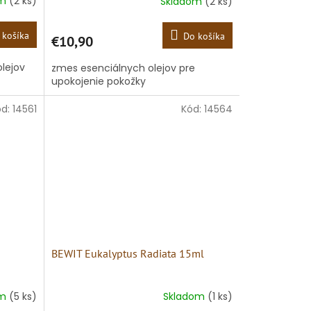
om
(2 ks)
Skladom
(2 ks)
 košíka
Do košíka
€10,90
lejov
zmes esenciálnych olejov pre
upokojenie pokožky
ód:
14561
Kód:
14564
BEWIT Eukalyptus Radiata 15ml
om
(5 ks)
Skladom
(1 ks)