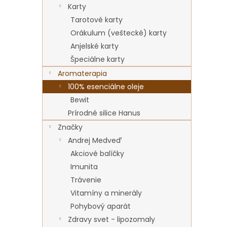
Karty
Tarotové karty
Orákulum (veštecké) karty
Anjelské karty
Špeciálne karty
Aromaterapia
100% esenciálne oleje
Bewit
Prírodné silice Hanus
Značky
Andrej Medveď
Akciové balíčky
Imunita
Trávenie
Vitamíny a minerály
Pohybový aparát
Zdravy svet - lipozomaly