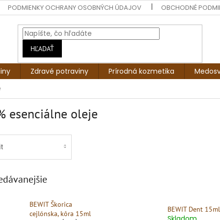
PODMIENKY OCHRANY OSOBNÝCH ÚDAJOV
OBCHODNÉ PODMI
HĽADAŤ
liny
Zdravé potraviny
Prírodná kozmetika
Medosv
e
 esenciálne oleje
t
edávanejšie
BEWIT Škorica
BEWIT Dent 15ml
cejlónska, kôra 15ml
Skladom