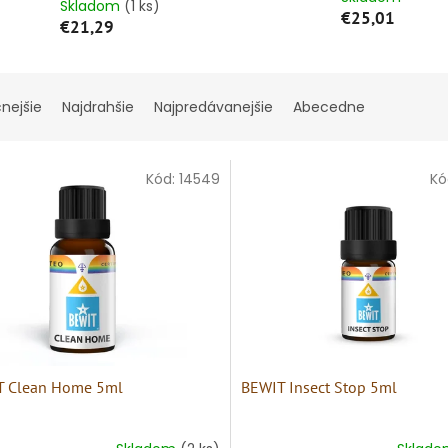
Skladom
(1 ks)
€25,01
€21,29
cnejšie
Najdrahšie
Najpredávanejšie
Abecedne
Kód:
14549
Kó
T Clean Home 5ml
BEWIT Insect Stop 5ml