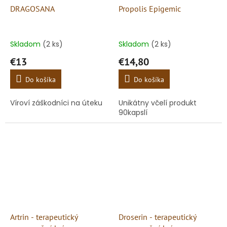
DRAGOSANA
Propolis Epigemic
Skladom
(2 ks)
Skladom
(2 ks)
€13
€14,80
Do košíka
Do košíka
Víroví záškodníci na úteku
Unikátny včelí produkt
90kapslí
Artrin - terapeutický
Droserin - terapeutický