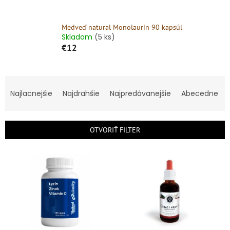
Medveď natural Monolaurin 90 kapsúl
Skladom
(5 ks)
€12
R
a
Najlacnejšie
Najdrahšie
Najpredávanejšie
Abecedne
d
e
n
OTVORIŤ FILTER
i
e
V
p
ý
r
p
o
i
d
s
u
p
k
r
t