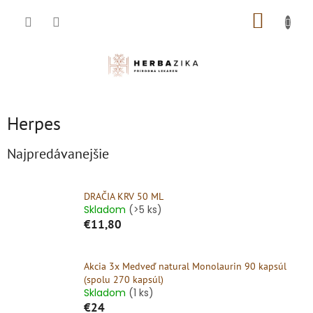
Prejsť
NÁKUP
na
obsah
KOŠÍK
Herpes
Najpredávanejšie
DRAČIA KRV 50 ML
Skladom
(>5 ks)
€11,80
Akcia 3x Medveď natural Monolaurin 90 kapsúl
(spolu 270 kapsúl)
Skladom
(1 ks)
€24