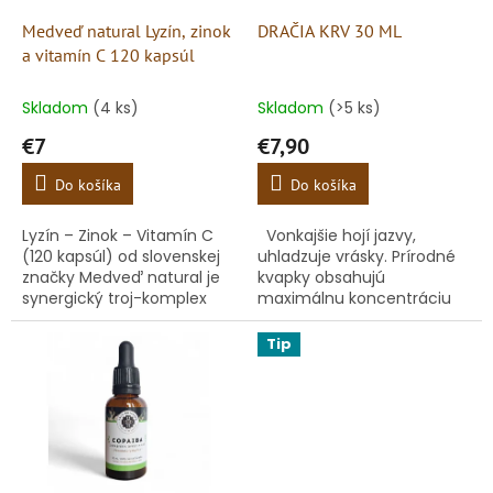
o
o
d
Medveď natural Lyzín, zinok
DRAČIA KRV 30 ML
v
u
a vitamín C 120 kapsúl
k
t
Skladom
(4 ks)
Skladom
(>5 ks)
o
€7
€7,90
v
Do košíka
Do košíka
Lyzín – Zinok – Vitamín C
Vonkajšie hojí jazvy,
(120 kapsúl) od slovenskej
uhladzuje vrásky. Prírodné
značky Medveď natural je
kvapky obsahujú
synergický troj-komplex
maximálnu koncentráciu
kľúčových živín pre silnú
miazgy juhoamerického
imunitnú obranu a obnovu
stromu Croton lechleri.
Tip
tkanív. Zatiaľ čo zinok...