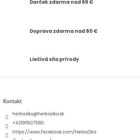
v
Darček zdarma nad 69 €
k
y
v
ý
p
Doprava zdarma nad 80 €
i
s
u
Liečivá sila prírody
Z
á
p
ä
Kontakt
t
i
herbazika
@
herbazika.sk
e
+421911507580
https://www.facebook.com/HerbaZika