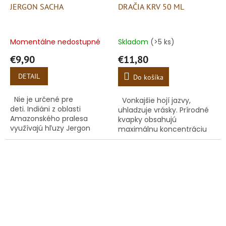
JERGON SACHA
DRAČIA KRV 50 ML
Momentálne nedostupné
Skladom
(>5 ks)
€9,90
€11,80
DETAIL
Do košíka
Nie je určené pre
Vonkajšie hojí jazvy,
deti. Indiáni z oblasti
uhladzuje vrásky. Prírodné
Amazonského pralesa
kvapky obsahujú
využívajú hľuzy Jergon
maximálnu koncentráciu
Sacha ako protijed v
miazgy juhoamerického
prípade hmyzieho,
stromu Croton lechleri.
pavúčieho alebo hadieho
uhryznutia.