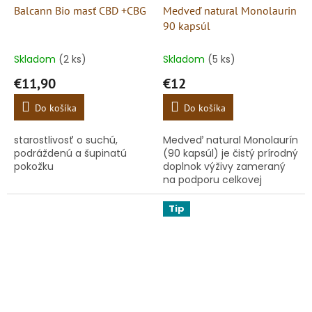
Balcann Bio masť CBD +CBG
Medveď natural Monolaurin
90 kapsúl
Skladom
(2 ks)
Skladom
(5 ks)
€11,90
€12
Do košíka
Do košíka
starostlivosť o suchú,
Medveď natural Monolaurín
podráždenú a šupinatú
(90 kapsúl) je čistý prírodný
pokožku
doplnok výživy zameraný
na podporu celkovej
rovnováhy a prirodzenej
obranyschopnosti
Tip
organizmu. Jeho hlavnou
zložkou je...