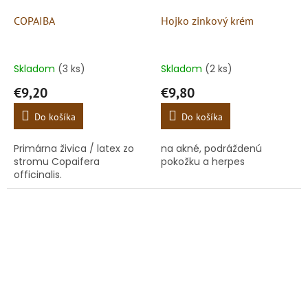
COPAIBA
Hojko zinkový krém
Skladom
(3 ks)
Skladom
(2 ks)
€9,20
€9,80
Do košíka
Do košíka
Primárna živica / latex zo
na akné, podráždenú
stromu Copaifera
pokožku a herpes
officinalis.