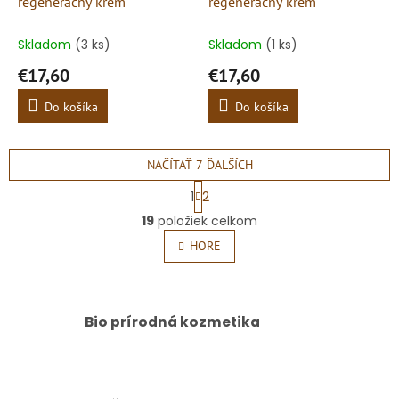
regeneračný krém
regeneračný krém
Skladom
(3 ks)
Skladom
(1 ks)
€17,60
€17,60
Do košíka
Do košíka
NAČÍTAŤ 7 ĎALŠÍCH
S
1
2
t
O
r
19
položiek celkom
v
á
l
HORE
n
á
k
o
d
v
a
a
c
Bio prírodná kozmetika
n
i
i
e
e
p
r