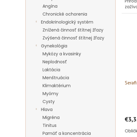
Priro
Angína
zažív
Chronické ochorenia
Endokrinologický systém
Znížená činnosť štítnej žľazy
Zvýšená činnosť štítnej žľazy
Gynekológia
Mykózy a kvasinky
Neplodnosť
Laktácia
Menštruácia
Seraf
Klimaktérium
Myómy
Cysty
Hlava
Migréna
€3,3
Tinitus
Oblič
Pamäť a koncentrácia