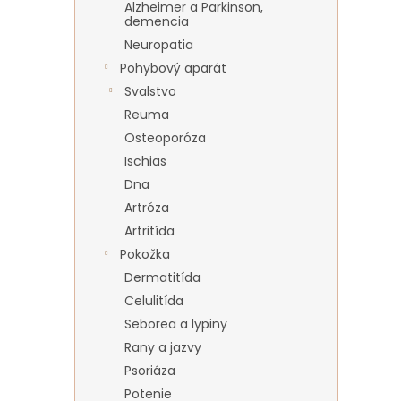
Alzheimer a Parkinson,
demencia
Neuropatia
Pohybový aparát
Svalstvo
Reuma
Osteoporóza
Ischias
Dna
Artróza
Artritída
Pokožka
Dermatitída
Celulitída
Seborea a lypiny
Rany a jazvy
Psoriáza
Potenie