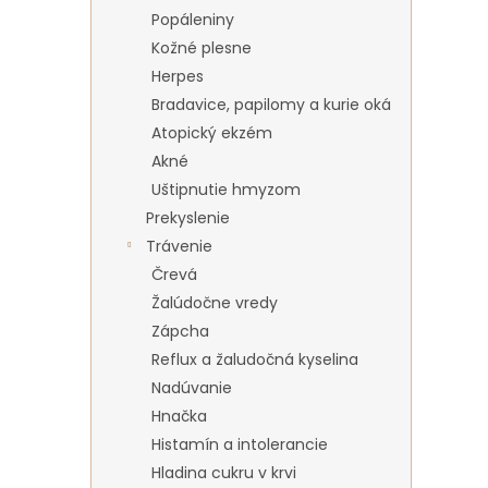
Popáleniny
Kožné plesne
Herpes
Bradavice, papilomy a kurie oká
Atopický ekzém
Akné
Uštipnutie hmyzom
Prekyslenie
Trávenie
Črevá
Žalúdočne vredy
Zápcha
Reflux a žaludočná kyselina
Nadúvanie
Hnačka
Histamín a intolerancie
Hladina cukru v krvi