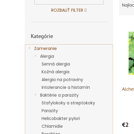
a
Najla
ROZBALIŤ FILTER
d
e
V
n
ý
i
Preskočiť
Kategórie
kategórie
p
e
i
p
Zameranie
s
r
p
Alergia
o
r
d
Senná alergia
o
u
Kožná alergia
d
k
Alergia na potraviny
u
t
Intolerancie a histamín
Alche
k
o
Baktérie a parazity
t
v
o
Stafylokoky a streptokoky
v
Parazity
Helicobakter pylori
€2
Chlamidie
Borelióza