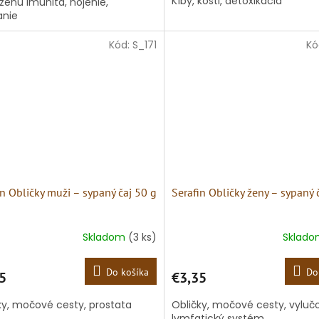
Kĺby, kosti, detoxikácia
dzenú imunita, hojenie,
anie
Kód:
S_171
Kó
in Obličky muži – sypaný čaj 50 g
Serafin Obličky ženy – sypaný 
Skladom
(3 ks)
Sklad
Do košíka
Do
5
€3,35
ky, močové cesty, prostata
Obličky, močové cesty, vyluč
lymfatický systém