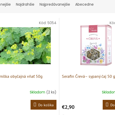
cnejšie
Najdrahšie
Najpredávanejšie
Abecedne
Kód:
5054
Kó
milka obyčajná vňať 50g
Serafin Črevá– sypaný čaj 50 
Skladom
(2 ks)
Sklad
Do košíka
Do
€2,90