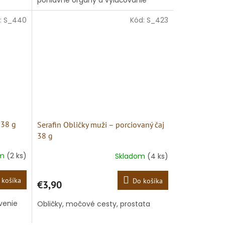
:
S_440
Kód:
S_423
 38 g
Serafin Obličky muži – porciovaný čaj
38 g
om
(2 ks)
Skladom
(4 ks)
 košíka
Do košíka
€3,90
ávenie
Obličky, močové cesty, prostata