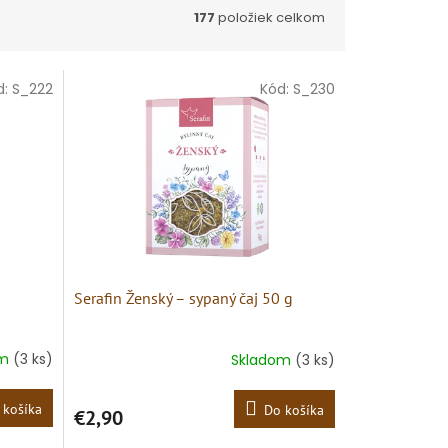
177
položiek celkom
d:
S_222
Kód:
S_230
g
Serafin Ženský – sypaný čaj 50 g
om
(3 ks)
Skladom
(3 ks)
 košíka
Do košíka
€2,90