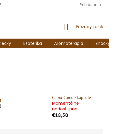
ENKY
FORMULÁR NA ODSTÚPENIE OD ZMLUVY
Prihlásenie
FORMULÁR NA 
NÁKUPNÝ
Prázdny košík
KOŠÍK
iečky
Ezoterika
Aromaterapia
Značky
Blog
Camu Camu - kapsule
L
Momentálne
)
nedostupné
€18,50