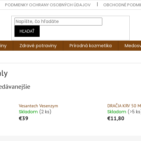
PODMIENKY OCHRANY OSOBNÝCH ÚDAJOV
OBCHODNÉ PODMI
HĽADAŤ
liny
Zdravé potraviny
Prírodná kozmetika
Medosv
ly
edávanejšie
Vesantech Vesenzym
DRAČIA KRV 50 M
Skladom
(2 ks)
Skladom
(>5 ks
€39
€11,80