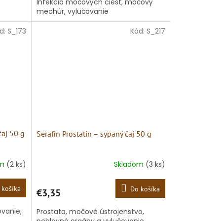
Infekcia močových ciest, močový
mechúr, vylučovanie
d:
S_173
Kód:
S_217
čaj 50 g
Serafin Prostatin – sypaný čaj 50 g
om
(2 ks)
Skladom
(3 ks)
 košíka
Do košíka
€3,35
ovanie,
Prostata, močové ústrojenstvo,
pohlavné orgány a vylučovanie