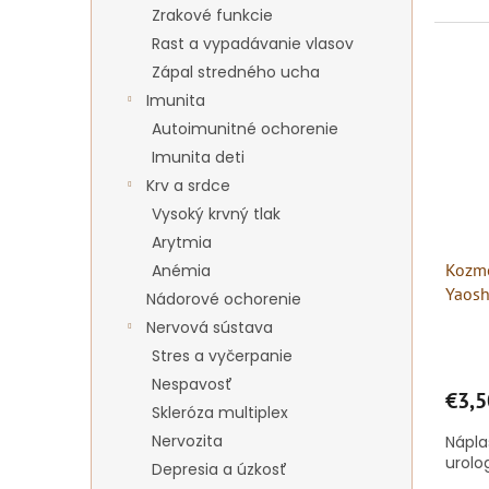
Zrakové funkcie
Rast a vypadávanie vlasov
Zápal stredného ucha
Imunita
Autoimunitné ochorenie
Imunita deti
Krv a srdce
Vysoký krvný tlak
Arytmia
Kozme
Anémia
Yaosh
Nádorové ochorenie
Nervová sústava
Stres a vyčerpanie
Nespavosť
€3,5
Skleróza multiplex
Nervozita
Nápla
urolo
Depresia a úzkosť