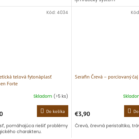
Kód:
4034
Kód
tická telová fytonáplasť
Serafin Črevá – porciovaný čaj
en Forte
Skladom
(>5 ks)
Sklad
Do košíka
Do
0
€3,90
sť, pomáhajúca riešiť problémy
Črevá, črevná peristaltika, tr
gického charakteru.