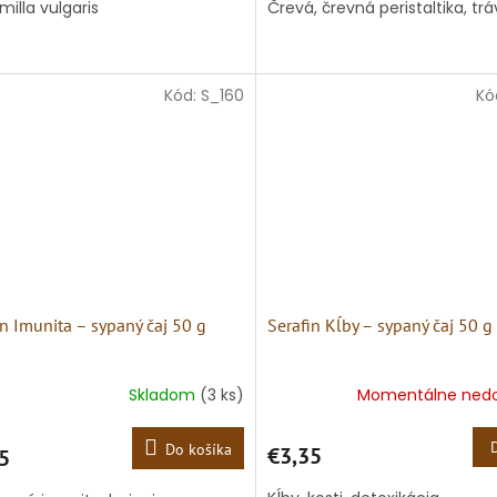
milla vulgaris
Črevá, črevná peristaltika, tr
Kód:
S_160
Kó
in Imunita – sypaný čaj 50 g
Serafin Kĺby – sypaný čaj 50 g
Skladom
(3 ks)
Momentálne ned
Do košíka
€3,35
5