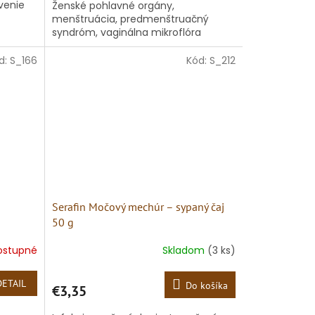
ávenie
Ženské pohlavné orgány,
menštruácia, predmenštruačný
syndróm, vaginálna mikroflóra
d:
S_166
Kód:
S_212
Serafin Močový mechúr – sypaný čaj
50 g
ostupné
Skladom
(3 ks)
DETAIL
Do košíka
€3,35