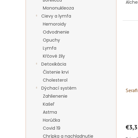
Alche
Mononukleoza
Cievy a lymfa
Hemoroidy
Odvodnenie
Opuchy
Lymfa
Kŕčové žily
Detoxikácia
Čistenie krvi
Cholesterol
Dýchací systém
Seraf
Zahlienenie
Kašeľ
Astma
Horúčka
€3,3
Covid 19
Chrípka a nachladnutie