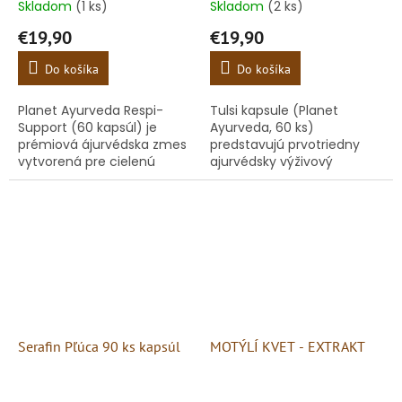
Skladom
(1 ks)
Skladom
(2 ks)
€19,90
€19,90
Do košíka
Do košíka
Planet Ayurveda Respi-
Tulsi kapsule (Planet
Support (60 kapsúl) je
Ayurveda, 60 ks)
prémiová ájurvédska zmes
predstavujú prvotriedny
vytvorená pre cielenú
ajurvédsky výživový
ochranu, prečistenie a
doplnok zameraný na
posilnenie celého
komplexnú ochranu
respiračného systému.
dýchacieho traktu,
Tento 100 % prírodný...
posilnenie imunity a
zmiernenie...
Serafin Pľúca 90 ks kapsúl
MOTÝLÍ KVET - EXTRAKT