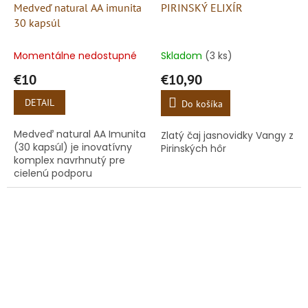
Medveď natural AA imunita
PIRINSKÝ ELIXÍR
30 kapsúl
Momentálne nedostupné
Skladom
(3 ks)
€10
€10,90
DETAIL
Do košíka
Medveď natural AA Imunita
Zlatý čaj jasnovidky Vangy z
(30 kapsúl) je inovatívny
Pirinských hôr
komplex navrhnutý pre
cielenú podporu
obranyschopnosti, ktorý
oceníte najmä v období
peľovej sezóny, počas
jesenných či...