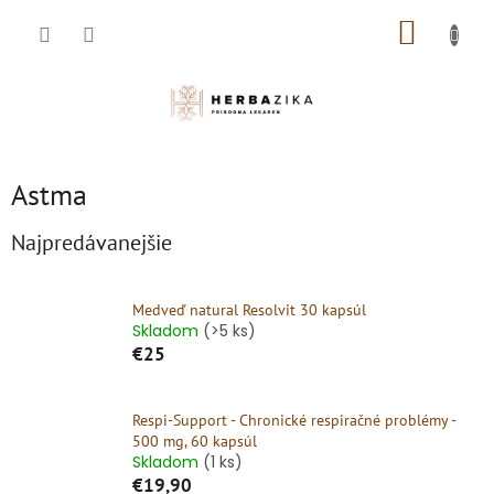
Prejsť
NÁKUP
na
obsah
KOŠÍK
Astma
Najpredávanejšie
Medveď natural Resolvit 30 kapsúl
Skladom
(>5 ks)
€25
Respi-Support - Chronické respiračné problémy -
500 mg, 60 kapsúl
Skladom
(1 ks)
€19,90