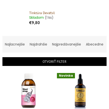
Tinktúra Deväťsil
Skladom
(1 ks)
€9,80
R
a
Najlacnejšie
Najdrahšie
Najpredávanejšie
Abecedne
d
e
n
OTVORIŤ FILTER
i
e
V
p
Novinka
ý
r
p
o
i
d
s
u
p
k
r
t