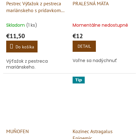
Pestrec Výťažok z pestreca
PRALESNÁ MÄTA
mariánskeho s prídavkom
vitamínu C
Skladom
(1 ks)
Momentálne nedostupné
€11,50
€12
DETAIL
Do košíka
Voľne sa nadýchnuť
Výťažok z pestreca
mariánskeho.
Tip
MUŇOFEN
Kozinec Astragalus
Epigemic