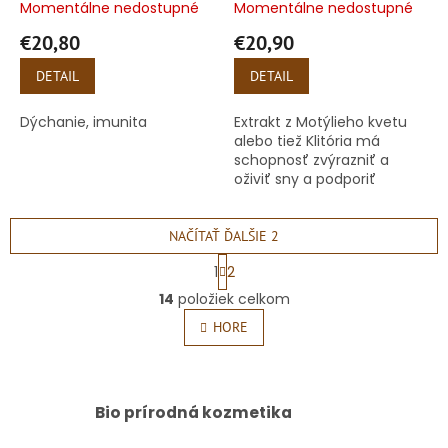
Momentálne nedostupné
Momentálne nedostupné
€20,80
€20,90
DETAIL
DETAIL
Dýchanie, imunita
Extrakt z Motýlieho kvetu
alebo tiež Klitória má
schopnosť zvýrazniť a
oživiť sny a podporiť
lucidné snívanie.
NAČÍTAŤ ĎALŠIE 2
S
1
2
t
O
r
14
položiek celkom
v
á
l
HORE
n
á
k
o
d
v
a
a
c
Bio prírodná kozmetika
n
i
i
e