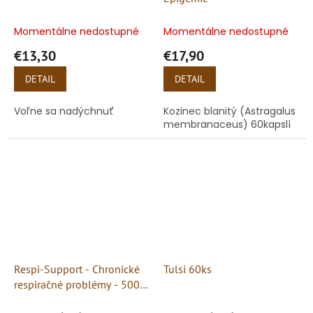
Momentálne nedostupné
Momentálne nedostupné
€13,30
€17,90
DETAIL
DETAIL
Voľne sa nadýchnuť
Kozinec blanitý (Astragalus
membranaceus) 60kapslí
Respi-Support - Chronické
Tulsi 60ks
respiračné problémy - 500
mg, 60 kapsúl