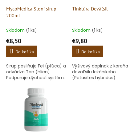
o
o
d
MycoMedica Sloní sirup
Tinktúra Deväťsil
v
u
200ml
k
t
Skladom
(1 ks)
Skladom
(1 ks)
o
€8,50
€9,80
v
Do košíka
Do košíka
Sirup posilňuje Fei (pľúca) a
Výživový doplnok z koreňa
odvádza Tan (hlien).
deväťsilu lekárskeho
Podporuje dýchací systém.
(Petasites hybridus)