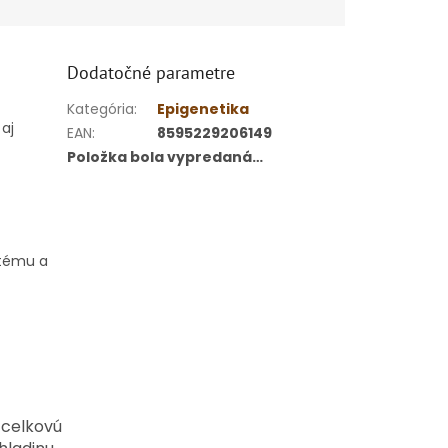
Dodatočné parametre
Kategória
:
Epigenetika
aj
EAN
:
8595229206149
Položka bola vypredaná…
stému a
 celkovú