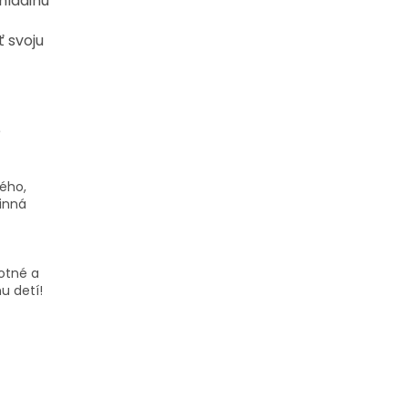
hladinu
 svoju
e
ého,
linná
otné a
u detí!