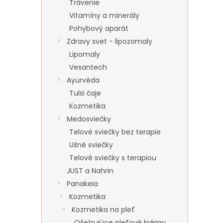
Trávenie
Vitamíny a minerály
Pohybový aparát
Zdravy svet - lipozomaly
Lipomaly
Vesantech
Ayurvéda
Tulsi čaje
Kozmetika
Medosviečky
Telové sviečky bez terapie
Ušné sviečky
Telové sviečky s terapiou
JUST a Nahrin
Panakeia
Kozmetika
Kozmetika na pleť
Ošetrujúce pleťové krémy