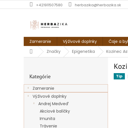
Prejsť
+421911507580
herbazika@herbazika.sk
na
obsah
Zameranie
Výživové doplnky
Čaje a by
Domov
Značky
Epigenetika
Kozinec As
B
Kozi
o
Preskočiť
č
Kategórie
kategórie
Tip
n
ý
Zameranie
p
Výživové doplnky
a
n
Andrej Medveď
e
Akciové balíčky
l
Imunita
Trávenie