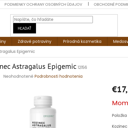
PODMIENKY OCHRANY OSOBNÝCH ÚDAJOV
OBCHODNÉ PODMI
HĽADAŤ
liny
Zdravé potraviny
Prírodná kozmetika
Medosv
tragalus Epigemic
nec Astragalus Epigemic
12156
Priemerné
Neohodnotené
Podrobnosti hodnotenia
hodnotenie
€17
produktu
je
0,0
Jednotko
Mome
z
cena:
5
hviezdičiek.
Položka
Kozinec