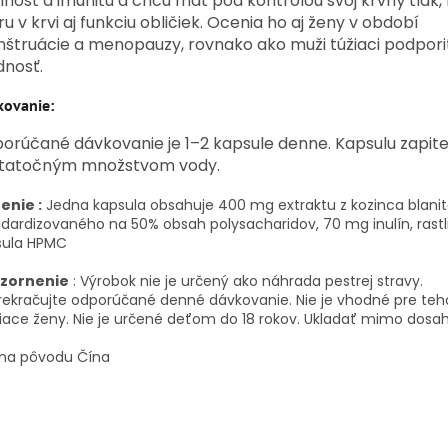
lnosť a imunitu a chcú mať pod kontrolou svoj krvný tlak, 
u v krvi aj funkciu obličiek. Ocenia ho aj ženy v období
štruácie a menopauzy, rovnako ako muži túžiaci podporiť
dnosť.
kovanie:
orúčané dávkovanie je 1–2 kapsule denne. Kapsulu zapit
tatočným množstvom vody.
enie :
Jedna kapsula obsahuje 400 mg extraktu z kozinca blanit
dardizovaného na 50% obsah polysacharidov, 70 mg inulín, rast
sula HPMC
zornenie
:
Výrobok nie je určený ako náhrada pestrej stravy.
ekračujte odporúčané denné dávkovanie. Nie je vhodné pre teh
iace ženy. Nie je určené deťom do 18 rokov. Ukladať mimo dosah
ina pôvodu Čína