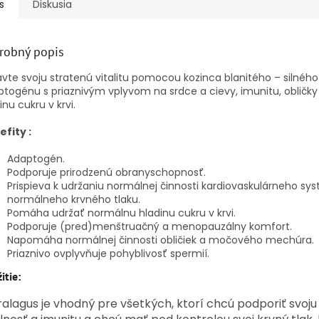
s
Diskusia
robný popis
vte svoju stratenú vitalitu pomocou kozinca blanitého – silného
togénu s priaznivým vplyvom na srdce a cievy, imunitu, obličky 
inu cukru v krvi.
efity :
Adaptogén.
Podporuje prirodzenú obranyschopnosť.
Prispieva k udržaniu normálnej činnosti kardiovaskulárneho sy
normálneho krvného tlaku.
Pomáha udržať normálnu hladinu cukru v krvi.
Podporuje (pred)menštruačný a menopauzálny komfort.
Napomáha normálnej činnosti obličiek a močového mechúra.
Priaznivo ovplyvňuje pohyblivosť spermií.
itie:
ralagus je vhodný pre všetkých, ktorí chcú podporiť svoju