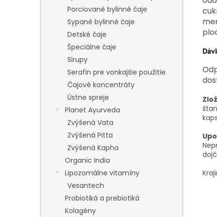
odo
Porciované bylinné čaje
cukr
men
Sypané bylinné čaje
plo
Detské čaje
Špeciálne čaje
Dáv
Sirupy
Odp
Serafin pre vonkajšie použitie
dos
Čajové koncentráty
Ústne spreje
Zlož
štan
Planet Ayurveda
kap
Zvýšená Vata
Zvýšená Pitta
Upo
Nepr
Zvýšená Kapha
dojč
Organic India
Kraj
Lipozomálne vitamíny
Vesantech
Probiotiká a prebiotiká
Kolagény