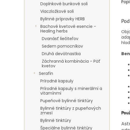
Popi
Doplnkové bunkové soli
Viaczložkové soli
Bylinné prípravky HERB
Pod
Bachové kvetové esencie -
Healing herbs
Obja
adap
Dvanásť liečiteľov
hlad
Sedem pomocníkov
Ben
Druhá devätnastka
Záchranná kombinácia - Päť
kvetov
Serafin
Prírodné kapsuly
Prírodné kapsuly s minerálmi a
vitamínmi
Pupeňové bylinné tinktúry
Bylinné tinktúry z pupeňových
Použ
zmesí
Bylinné tinktúry
Ast
Špeciálne bylinné tinktúry