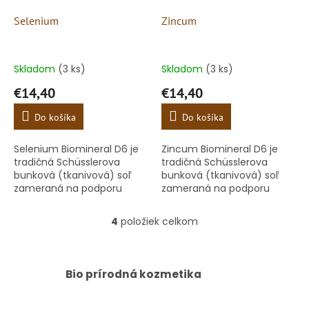
Selenium
Zincum
Skladom
(3 ks)
Skladom
(3 ks)
€14,40
€14,40
Do košíka
Do košíka
Selenium Biomineral D6 je
Zincum Biomineral D6 je
tradičná Schüsslerova
tradičná Schüsslerova
bunková (tkanivová) soľ
bunková (tkanivová) soľ
zameraná na podporu
zameraná na podporu
organizmu pri oslabenej
organizmu pri oslabenej
imunite. Minerálna soľ je
imunite. Minerálna soľ je
4
položiek celkom
O
pripravená metódou
pripravená metódou
v
tradičnej...
tradičnej...
l
á
Bio prírodná kozmetika
d
a
c