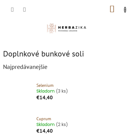
Prejsť
NÁKUP
na
obsah
KOŠÍK
Doplnkové bunkové soli
Najpredávanejšie
Selenium
Skladom
(3 ks)
€14,40
Cuprum
Skladom
(2 ks)
€14,40