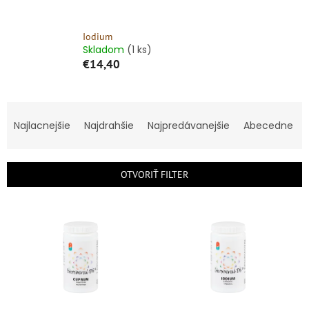
Iodium
Skladom
(1 ks)
€14,40
R
a
Najlacnejšie
Najdrahšie
Najpredávanejšie
Abecedne
d
e
n
OTVORIŤ FILTER
i
e
V
p
ý
r
p
o
i
d
s
u
p
k
r
t