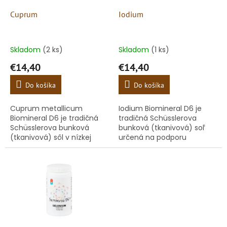
o
o
d
Cuprum
Iodium
v
u
k
t
Skladom
(2 ks)
Skladom
(1 ks)
o
€14,40
€14,40
v
Do košíka
Do košíka
Cuprum metallicum
Iodium Biomineral D6 je
Biomineral D6 je tradičná
tradičná Schüsslerova
Schüsslerova bunková
bunková (tkanivová) soľ
(tkanivová) sôl v nízkej
určená na podporu
potencii D6, ktorá
organizmu v náročnom
zabezpečuje výbornú
období. Pomáha telu pri
vstrebateľnosť a minerálnu
zvýšenej fyzickej aj
rovnováhu. Prispieva...
psychickej záťaži,...