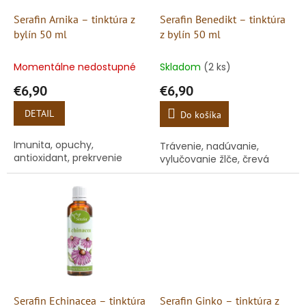
o
o
d
Serafin Arnika – tinktúra z
Serafin Benedikt – tinktúra
v
u
bylín 50 ml
z bylín 50 ml
k
t
Momentálne nedostupné
Skladom
(2 ks)
o
€6,90
€6,90
v
DETAIL
Do košíka
Imunita, opuchy,
Trávenie, nadúvanie,
antioxidant, prekrvenie
vylučovanie žlče, črevá
Serafin Echinacea – tinktúra
Serafin Ginko – tinktúra z