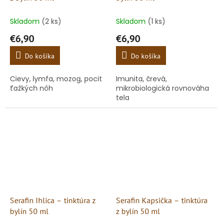
Skladom
(2 ks)
Skladom
(1 ks)
€6,90
€6,90
Do košíka
Do košíka
Cievy, lymfa, mozog, pocit
Imunita, črevá,
ťažkých nôh
mikrobiologická rovnováha
tela
Serafin Ihlica – tinktúra z
Serafin Kapsička – tinktúra
bylín 50 ml
z bylín 50 ml