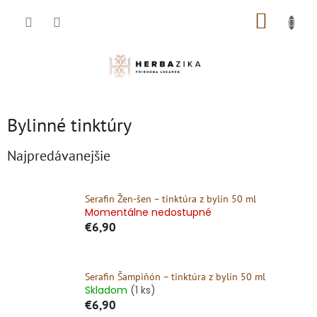
Prejsť
NÁKUP
na
obsah
KOŠÍK
Bylinné tinktúry
Najpredávanejšie
Serafin Žen-šen – tinktúra z bylín 50 ml
Momentálne nedostupné
€6,90
Serafin Šampiňón – tinktúra z bylín 50 ml
Skladom
(1 ks)
€6,90