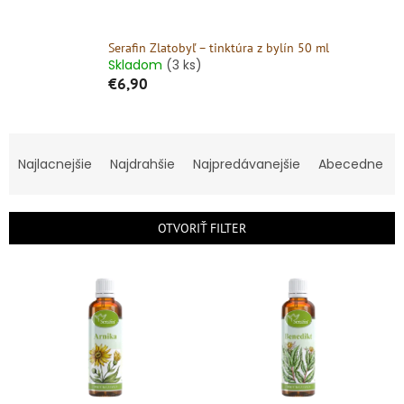
Serafin Zlatobyľ – tinktúra z bylín 50 ml
Skladom
(3 ks)
€6,90
R
a
Najlacnejšie
Najdrahšie
Najpredávanejšie
Abecedne
d
e
n
OTVORIŤ FILTER
i
e
V
p
ý
r
p
o
i
d
s
u
p
k
r
t