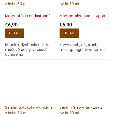
z bylín 50 ml
bylín 50 ml
Momentálne nedostupné
Momentálne nedostupné
€6,90
€6,90
DETAIL
DETAIL
Imunita, dýchacie cesty,
Krvný obeh, oči, sluch,
močové cesty, vírusové
mozog, kognitívne funkcie
ochorenia
Serafin Gotukola – tinktúra
Serafin Grep – tinktúra z
z bylín 50 ml
bylín 50 ml