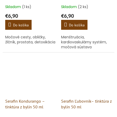
Skladom
(1 ks)
Skladom
(2 ks)
€6,90
€6,90
Do košíka
Do košíka
Močové cesty, obličky,
Menštruácia,
žlčník, prostata, detoxikácia
kardiovaskulárny systém,
močová sústava
Serafin Kondurango –
Serafin Ľubovník– tinktúra z
tinktúra z bylín 50 ml
bylín 50 ml