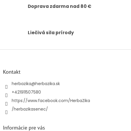
p
Doprava zdarma nad 80 €
i
s
u
Liečivá sila prírody
Z
á
p
ä
Kontakt
t
i
herbazika
@
herbazika.sk
e
+421911507580
https://www.facebook.com/HerbaZika
/herbazikasenec/
Informácie pre vás