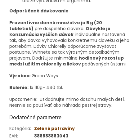
keďže vyrovnáva Ph organizmu.
Odporúčané dávkovanie
Preventívne denné množstvo je 5 g (20
tabletiek)
pre dospelého človeka.
Obvykle je
konzumácia vyšších dávok
individuálne nastavená
tak, aby dávka vyhovovala konkrétnemu človeku a jeho
potrebám. Dávky Chlorelly odporúčame zvyšovať
postupne. Vyhnete sa tak výrazným detoxikačným
prejavom. Dodržujte minimálne
hodinový rozostup
medzi užitím chlorelly a liekov
podávaných ústami.
Výrobca:
Green Ways
Balenie:
1x 110g- 440 tbl.
Upozornenie:
Uskladňujte mimo dosahu malých detí.
Nesmie sa používať ako náhrada pestrej stravy.
Dodatočné parametre
Kategória
:
Zelené potraviny
EAN
:
888888883043