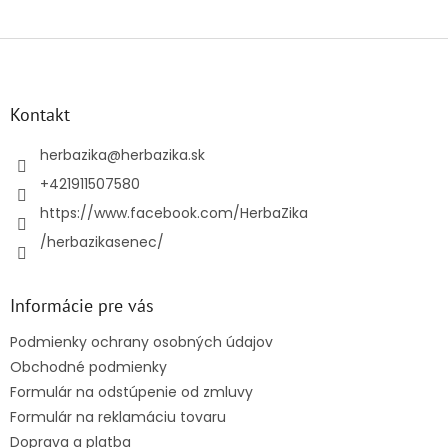
Z
á
p
ä
Kontakt
t
i
herbazika
@
herbazika.sk
e
+421911507580
https://www.facebook.com/HerbaZika
/herbazikasenec/
Informácie pre vás
Podmienky ochrany osobných údajov
Obchodné podmienky
Formulár na odstúpenie od zmluvy
Formulár na reklamáciu tovaru
Doprava a platba