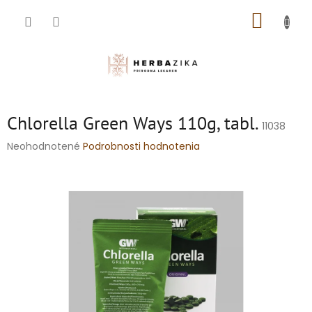
Prejsť
NÁKUP
na
obsah
KOŠÍK
Chlorella Green Ways 110g, tabl.
11038
Priemerné
Neohodnotené
Podrobnosti hodnotenia
hodnotenie
produktu
je
0,0
z
5
hviezdičiek.