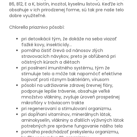
B6, B12, E a K, biotín, inozitol, kyselinu listovú. Keďže ich
obsahuje v ich prirodzenej forme, sú tak pre naše telo
dobre využiteľné.
Chlorella priaznivo pôsobí:
pri detoxikácii tým, že dokáže na seba viazať
ťažké kovy, insekticídy...
pomáha čistiť črevá od nánosov zlých
stravovacích návykov, preto je obľúbená pri
očistných kúrach a diétach
pri posilnení imunitného systému, tým že
stimuluje telo a môže tak napomôcť efektívne
bojovať proti rôznym baktériám, vírusom
pôsobí na udržiavanie zdravej črevnej flóry,
podporuje lepšie trávenie, obsahuje veľké
množstvo vlákniny, zvyšuje úroveň prospešnej
mikroflóry v tráviacom trakte
pri regenerovaní a stimulovaní organizmu.
pri dopĺňaní vitamínov, minerálnych látok,
aminokyselín, vlákniny a ďalších výživných látok
potrebných pre správne fungovanie nášho tela
pomáha predchádzať prekysleniu organizmu,