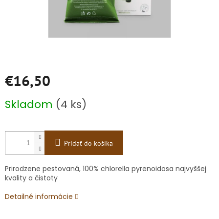
€16,50
Jednotková
Skladom
(4 ks)
cena:
Pridať do košíka
Prirodzene pestovaná, 100% chlorella pyrenoidosa najvyššej
kvality a čistoty
Detailné informácie