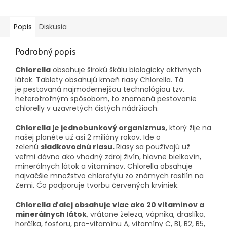
Popis
Diskusia
Podrobný popis
Chlorella
obsahuje širokú škálu biologicky aktívnych
látok.
Tablety obsahujú kmeň riasy
Chlorella.
Tá
je pestovaná najmodernejšou technológiou tzv.
heterotrofným spôsobom, to znamená pestovanie
chlorelly v uzavretých
čistých
nádržiach.
Chlorella je jednobunkový organizmus,
ktorý žije na
našej planéte už asi 2 milióny rokov. Ide o
zelenú
sladkovodnú riasu.
Riasy sa používajú už
veľmi dávno ako vhodný zdroj živín, hlavne bielkovín,
minerálnych látok a vitamínov. Chlorella obsahuje
najväčšie množstvo chlorofylu zo známych rastlín na
Zemi. Čo podporuje tvorbu červených krviniek.
Chlorella ďalej obsahuje viac ako 20 vitamínov a
minerálnych látok
, vrátane železa, vápnika, draslíka,
horčíka, fosforu, pro-vitamínu A, vitamíny C, B1, B2, B5,