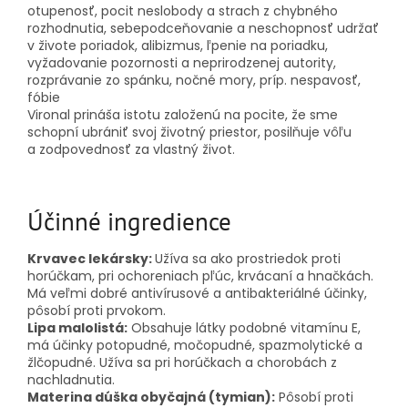
otupenosť, pocit neslobody a strach z chybného
rozhodnutia, sebepodceňovanie a neschopnosť udržať
v živote poriadok, alibizmus, ľpenie na poriadku,
vyžadovanie pozornosti a neprirodzenej autority,
rozprávanie zo spánku, nočné mory, príp. nespavosť,
fóbie
Vironal prináša istotu založenú na pocite, že sme
schopní ubrániť svoj životný priestor, posilňuje vôľu
a zodpovednosť za vlastný život.
Účinné ingredience
Krvavec lekársky:
Užíva sa ako prostriedok proti
horúčkam, pri ochoreniach pľúc, krvácaní a hnačkách.
Má veľmi dobré antivírusové a antibakteriálné účinky,
pôsobí proti prvokom.
Lipa malolistá:
Obsahuje látky podobné vitamínu E,
má účinky potopudné, močopudné, spazmolytické a
žlčopudné. Užíva sa pri horúčkach a chorobách z
nachladnutia.
Materina dúška obyčajná (tymian):
Pôsobí proti