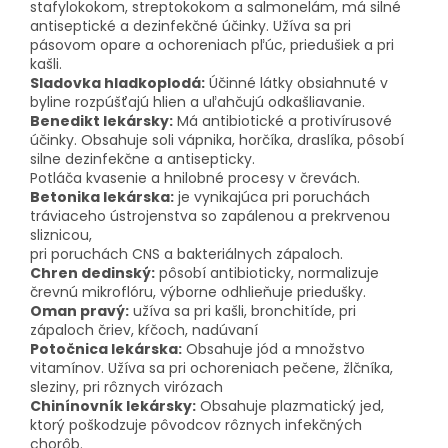
stafylokokom, streptokokom a salmonelám, má silné
antiseptické a dezinfekčné účinky. Užíva sa pri
pásovom opare a ochoreniach pľúc, priedušiek a pri
kašli.
Sladovka hladkoplodá:
Účinné látky obsiahnuté v
byline rozpúšťajú hlien a uľahčujú odkašliavanie.
Benedikt lekársky:
Má antibiotické a protivírusové
účinky. Obsahuje soli vápnika, horčíka, draslíka, pôsobí
silne dezinfekčne a antisepticky.
Potláča kvasenie a hnilobné procesy v črevách.
Betonika lekárska:
je vynikajúca pri poruchách
tráviaceho ústrojenstva so zapálenou a prekrvenou
sliznicou,
pri poruchách CNS a bakteriálnych zápaloch.
Chren dedinský:
pôsobí antibioticky, normalizuje
črevnú mikroflóru, výborne odhlieňuje priedušky.
Oman pravý:
užíva sa pri kašli, bronchitíde, pri
zápaloch čriev, kŕčoch, nadúvaní
Potočnica lekárska:
Obsahuje jód a množstvo
vitamínov. Užíva sa pri ochoreniach pečene, žlčníka,
sleziny, pri rôznych virózach
Chinínovník lekársky:
Obsahuje plazmatický jed,
ktorý poškodzuje pôvodcov rôznych infekčných
chorôb.