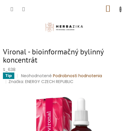
Prejsť
NÁKUP
na
obsah
KOŠÍK
Vironal - bioinformačný bylinný
koncentrát
S_638
Priemerné
Neohodnotené
Podrobnosti hodnotenia
Tip
hodnotenie
Značka:
ENERGY CZECH REPUBLIC
produktu
je
0,0
z
5
hviezdičiek.