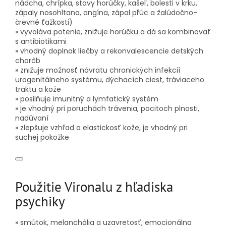
nádcha, chrípka, stavy horúčky, kašeľ, bolesti v krku,
zápaly nosohltana, angína, zápal pľúc a žalúdočno-
črevné ťažkosti)
» vyvoláva potenie, znižuje horúčku a dá sa kombinovať
s antibiotikami
» vhodný doplnok liečby a rekonvalescencie detských
chorôb
» znižuje možnosť návratu chronických infekcií
urogenitálneho systému, dýchacích ciest, tráviaceho
traktu a kože
» posilňuje imunitný a lymfatický systém
» je vhodný pri poruchách trávenia, pocitoch plnosti,
nadúvaní
» zlepšuje vzhľad a elastickosť kože, je vhodný pri
suchej pokožke
Použitie Vironalu z hľadiska
psychiky
» smútok, melanchólia a uzavretosť, emocionálna