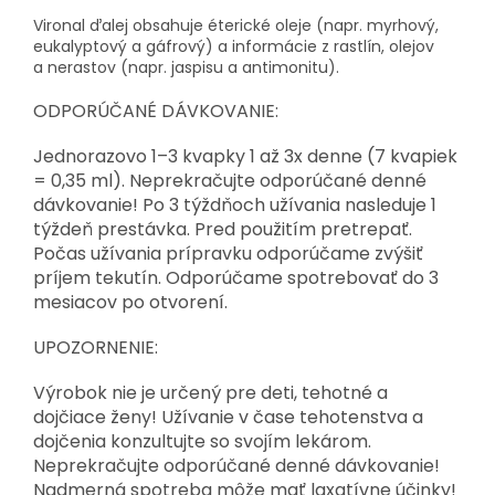
Vironal ďalej obsahuje éterické oleje (napr. myrhový,
eukalyptový a gáfrový) a informácie z rastlín, olejov
a nerastov (napr. jaspisu a antimonitu).
ODPORÚČANÉ DÁVKOVANIE:
Jednorazovo 1–3 kvapky 1 až 3x denne (7 kvapiek
= 0,35 ml). Neprekračujte odporúčané denné
dávkovanie! Po 3 týždňoch užívania nasleduje 1
týždeň prestávka. Pred použitím pretrepať.
Počas užívania prípravku odporúčame zvýšiť
príjem tekutín. Odporúčame spotrebovať do 3
mesiacov po otvorení.
UPOZORNENIE:
Výrobok nie je určený pre deti, tehotné a
dojčiace ženy! Užívanie v čase tehotenstva a
dojčenia konzultujte so svojím lekárom.
Neprekračujte odporúčané denné dávkovanie!
Nadmerná spotreba môže mať laxatívne účinky!