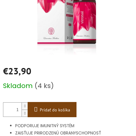
€23,90
Jednotková
Skladom
(4 ks)
cena:
Pridať do košíka
PODPORUJE IMUNITNÝ SYSTÉM
ZAISŤUJE PRIRODZENÚ OBRANYSCHOPNOSŤ