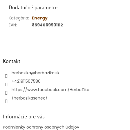
Dodatočné parametre
Kategória
:
Energy
EAN
:
8594069931112
Z
á
p
ä
Kontakt
t
i
herbazika
@
herbazika.sk
e
+421911507580
https://www.facebook.com/HerbaZika
/herbazikasenec/
Informácie pre vás
Podmienky ochrany osobných údajov