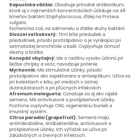
Kapucínka väčšia:
Obsahuje prírodné antibiotikum,
ktoré aj v najmenších koncentráciách účinkuje na 46
kmeňov baktérií Staphylococcus, ďalej na Proteus
vulgaris,
Escherichia coli, na salmonelu a ďalšie druhy baktérií.
Divozel veľkokvetý:
Tlmí kŕče priedušiek a
priedušiniek, pôsobí protizápalovo a je vynikajúci pri
astmatickej bronchitíde a kašli. Ovplyvňuje činnosť
sleziny a brzlíka.
Konopáč obyčajný:
Ide o rastlinu vysoko účinnú pri
liečbe chrípky a viróz, navodzuje potenie.
Myrhovník:
Má stimulačné účinky, pôsobí
protizápalovo ako expektorans a antiseptikum. Užíva sa
pri bolestiach v krku, pri vredoch v ústnej
dutine,kataroch a pri pľúcnych infekciách.
Afromum melegueta:
Označuje sa aj ako rajské
semeno. Má antivírusové a protiplesňové účinky.
Pozitívne ovplyvňuje CNS, regeneráciu buniek a
imunitný systém.
Citrus paradisi (grapefruit):
Semená majú
antimikrobiálne, antibakteriálne, antivírusové a
protiplesňové účinky. Ich výťažok sa užíva pri
žalúdočných a črevných infektoch.