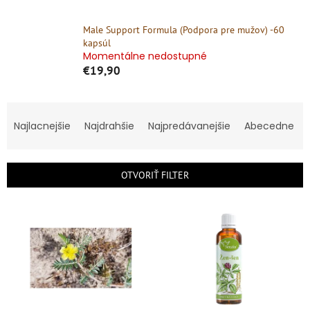
Male Support Formula (Podpora pre mužov) -60
kapsúl
Momentálne nedostupné
€19,90
R
a
Najlacnejšie
Najdrahšie
Najpredávanejšie
Abecedne
d
e
n
OTVORIŤ FILTER
i
e
V
p
ý
r
p
o
i
d
s
u
p
k
r
t