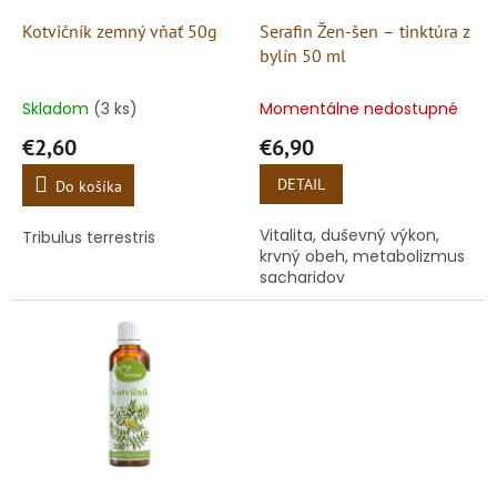
o
o
d
Kotvičník zemný vňať 50g
Serafin Žen-šen – tinktúra z
v
u
bylín 50 ml
k
t
Skladom
(3 ks)
Momentálne nedostupné
o
€2,60
€6,90
v
DETAIL
Do košíka
Vitalita, duševný výkon,
Tribulus terrestris
krvný obeh, metabolizmus
sacharidov