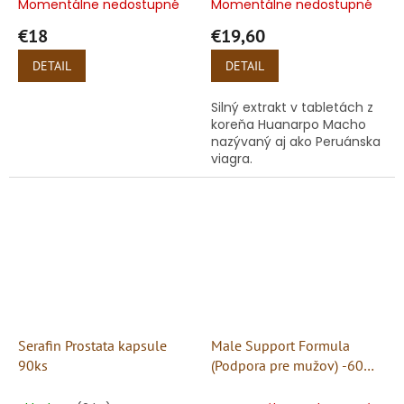
Momentálne nedostupné
Momentálne nedostupné
€18
€19,60
DETAIL
DETAIL
Silný extrakt v tabletách z
koreňa Huanarpo Macho
nazývaný aj ako Peruánska
viagra.
Serafin Prostata kapsule
Male Support Formula
90ks
(Podpora pre mužov) -60
kapsúl