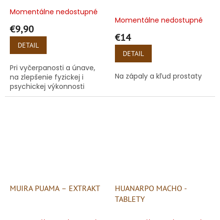
Momentálne nedostupné
Priemerné
Momentálne nedostupné
hodnotenie
€9,90
produktu
€14
je
DETAIL
5,0
DETAIL
z
Pri vyčerpanosti a únave,
5
Na zápaly a kľud prostaty
na zlepšenie fyzickej i
hviezdičiek.
psychickej výkonnosti
MUIRA PUAMA – EXTRAKT
HUANARPO MACHO -
TABLETY