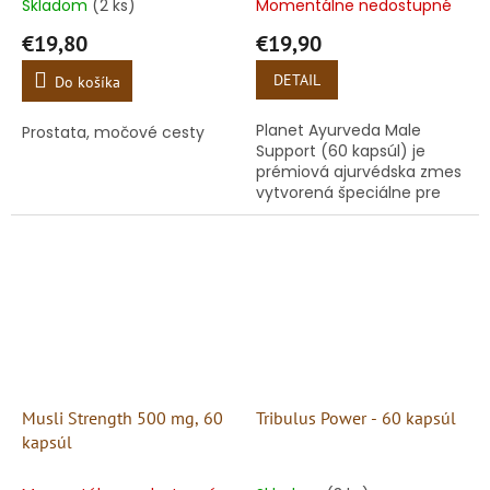
Skladom
(2 ks)
Momentálne nedostupné
€19,80
€19,90
DETAIL
Do košíka
Planet Ayurveda Male
Prostata, močové cesty
Support (60 kapsúl) je
prémiová ajurvédska zmes
vytvorená špeciálne pre
podporu mužskej sily,
potencie a celkovej vitality.
Spája v sebe tri
najúčinnejšie...
Musli Strength 500 mg, 60
Tribulus Power - 60 kapsúl
kapsúl