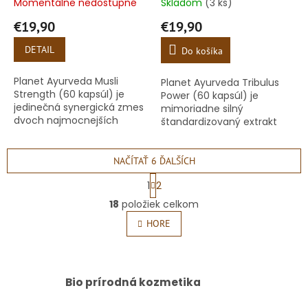
Momentálne nedostupné
Skladom
(3 ks)
€19,90
€19,90
DETAIL
Do košíka
Planet Ayurveda Musli
Planet Ayurveda Tribulus
Strength (60 kapsúl) je
Power (60 kapsúl) je
jedinečná synergická zmes
mimoriadne silný
dvoch najmocnejších
štandardizovaný extrakt
ájurvédskych extraktov –
(7:1) z byliny Tribulus
Safed Musli a Gokshura
Terrestris, známej tiež ako
(Tribulus terrestris),
Kotvičník zemný alebo v
NAČÍTAŤ 6 ĎALŠÍCH
navrhnutá...
ájurvéde ako...
S
1
2
t
O
r
18
položiek celkom
v
á
l
HORE
n
á
k
o
d
v
a
a
c
Bio prírodná kozmetika
n
i
i
e
e