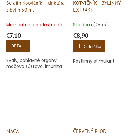
Serafin Kotvičník – tinktúra
KOTVIČNÍK - BYLINNÝ
z bylín 50 ml
EXTRAKT
Momentálne nedostupné
Skladom
(>5 ks)
€7,10
€8,90
DETAIL
Do košíka
Svaly, pohlavné orgány,
Rastlinný stimulant
močová sústava, imunita
MACA
ČERVENÝ PLOD