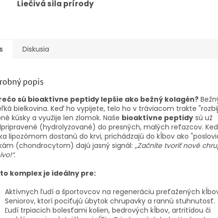
Liečivá sila prírody
s
Diskusia
robný popis
rečo sú bioaktívne peptidy lepšie ako bežný kolagén?
Bežný
eľká bielkovina. Keď ho vypijete, telo ho v tráviacom trakte "rozbi
né kúsky a využije len zlomok. Naše
bioaktívne peptidy
sú už
pripravené (hydrolyzované) do presných, malých reťazcov. Keď
a lipozómom dostanú do krvi, prichádzajú do kĺbov ako "poslovia"
kám (chondrocytom) dajú jasný signál:
„Začnite tvoriť nové chr
ivo!“
.
to komplex je ideálny pre:
Aktívnych ľudí a športovcov na regeneráciu preťažených kĺbov 
Seniorov, ktorí pociťujú úbytok chrupavky a rannú stuhnutosť.
Ľudí trpiacich bolesťami kolien, bedrových kĺbov, artritídou či