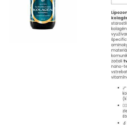
Lipozom
kolagé
starostl
kolagény
využíva
špecifi
aminoky
materiál
komunik
začali
t
nano-te
vstreba
vitamín

ko
(k
🏃‍♂
zl
št
