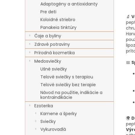
Adaptogény a antioxidanty
Pre deti
🔬
V
Koloidné striebro
pept
Panakeia tinktúry
chru
Harv
Čaje a byliny
použ
Zdravé potraviny
lipo
prít
Prírodná kozmetika
Medosviečky
📅
S
Ušné sviečky
Telové sviečky s terapiou
Telové sviečky bez terapie
Návod na použitie, indikácie a
kontraindikácie
Ezoterika
Kamene a šperky
🌍
D
Sviečky
pept
Vykurovadlá
Výr