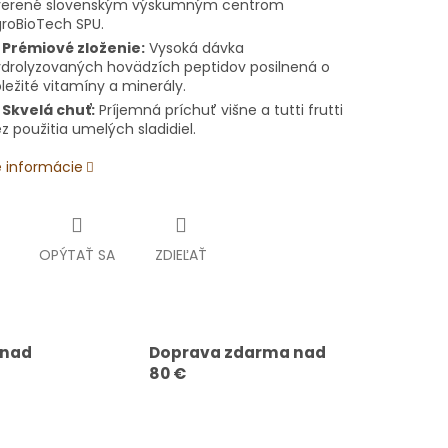
verené slovenským výskumným centrom
roBioTech SPU.

Prémiové zloženie:
Vysoká dávka
drolyzovaných hovädzích peptidov posilnená o
ležité vitamíny a minerály.

Skvelá chuť:
Príjemná príchuť višne a tutti frutti
z použitia umelých sladidiel.
é informácie
OPÝTAŤ SA
ZDIEĽAŤ
 nad
Doprava zdarma nad
80 €