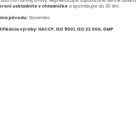
ada rozmanitej stravy. Neprekračujte odporúčané denné dávkov
orení uskladnite v chladničke
a spotrebujte do 30 dní.
jina pôvodu:
Slovensko
tifikácia výroby: HACCP, ISO 9001, ISO 22 000, GMP