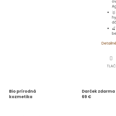
o
Ag

hy
dô

be
Detailn
TLAČ
Bio prírodná
Darček zdarma
kozmetika
69 €