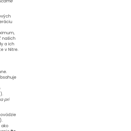
orúčame
ových
eráciu
maximum,
ť našich
y a ich
 v Nitre.
nne.
 obsahuje
e
).
a pri
hovädzie
).
 ako