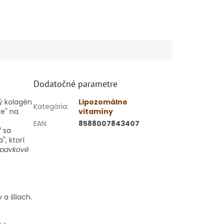
Dodatočné parametre
 kolagén
Lipozomálne
Kategória
:
je" na
vitamíny
EAN
:
8588007843407
 sa
, ktorí
upavkové
a šliach.