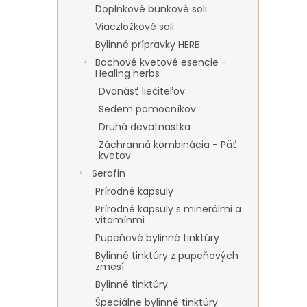
Doplnkové bunkové soli
Viaczložkové soli
Bylinné prípravky HERB
Bachové kvetové esencie -
Healing herbs
Dvanásť liečiteľov
Sedem pomocníkov
Druhá devätnastka
Záchranná kombinácia - Päť
kvetov
Serafin
Prírodné kapsuly
Prírodné kapsuly s minerálmi a
vitamínmi
Pupeňové bylinné tinktúry
Bylinné tinktúry z pupeňových
zmesí
Bylinné tinktúry
Špeciálne bylinné tinktúry