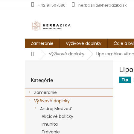
Prejsť
+421911507580
herbazika@herbazika.sk
na
obsah
Zameranie
Výživové doplnky
Čaje a by
Domov
Výživové doplnky
Lipozomálne vita
B
Lip
o
Preskočiť
č
Kategórie
kategórie
Tip
n
ý
Zameranie
p
Výživové doplnky
a
n
Andrej Medveď
e
Akciové balíčky
l
Imunita
Trávenie