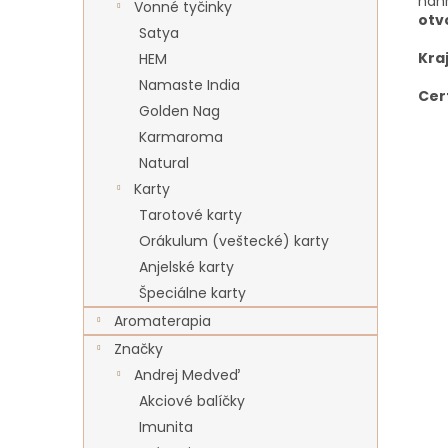
náhr
Vonné tyčinky
otv
Satya
Kra
HEM
Namaste India
Cer
Golden Nag
Karmaroma
Natural
Karty
Tarotové karty
Orákulum (veštecké) karty
Anjelské karty
Špeciálne karty
Aromaterapia
Značky
Andrej Medveď
Akciové balíčky
Imunita