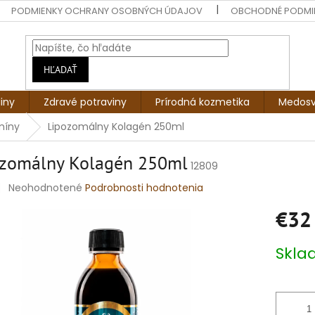
PODMIENKY OCHRANY OSOBNÝCH ÚDAJOV
OBCHODNÉ PODMI
HĽADAŤ
liny
Zdravé potraviny
Prírodná kozmetika
Medosv
míny
Lipozomálny Kolagén 250ml
ozomálny Kolagén 250ml
12809
Priemerné
Neohodnotené
Podrobnosti hodnotenia
hodnotenie
€32
produktu
je
0,0
Jednotko
Skl
z
cena:
5
hviezdičiek.