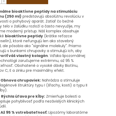
álne bioaktívne peptidy na stimuláciu
nu (250 ml)
predstavujú absolútnu revolúciu v
ivosti o pohybový aparát. Zatiaľ čo bežné
 telo v žalúdku rozloží a často nevyužije, my
me moderný prístup. Náš komplex obsahuje
cké
bioaktívne peptidy
(krátke reťazce
selín), ktoré nefungujú len ako stavebný
, ale pôsobia ako "signálne molekuly". Priamo
ujú s bunkami chrupavky a stimulujú ich, aby
voriť váš vlastný kolagén
. Vďaka lipozomálnej
chnológii zaručujeme extrémnu, až 95 %
teľnosť. Obohatené o vysoké dávky Biotínu,
ov C, E a zinku pre maximálny efekt.

Obnova chrupaviek:
Nahrádza a stimuluje
lagénové štruktúry typu I (šľachy, kosti) a typu II
ĺby).
️
Rýchla úľava pre kĺby:
Zmierňuje bolesti a
epšuje pohyblivosť podľa nezávislých klinických
údií.

Až 95 % vstrebateľnosť:
Lipozómy laboratórne