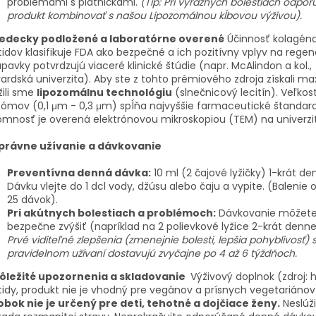
problémami s platničkami.
(Tip: Pri výrazných bolestiach odp
produkt kombinovať s našou Lipozomálnou kĺbovou výživou).
edecky podložené a laboratórne overené
Účinnosť kolagén
idov klasifikuje FDA ako bezpečné a ich pozitívny vplyv na regen
pavky potvrdzujú viaceré klinické štúdie (napr. McAlindon a kol.,
ardská univerzita). Aby ste z tohto prémiového zdroja získali 
ili sme
lipozomálnu technológiu
(slnečnicový lecitín). Veľkos
zómov (0,1 μm - 0,3 μm) spĺňa najvyššie farmaceutické štandard
omnosť je overená elektrónovou mikroskopiou (TEM) na univerzite
právne užívanie a dávkovanie
Preventívna denná dávka:
10 ml (2 čajové lyžičky) 1-krát de
Dávku vlejte do 1 dcl vody, džúsu alebo čaju a vypite. (Balenie
25 dávok).
Pri akútnych bolestiach a problémoch:
Dávkovanie môžet
bezpečne zvýšiť (napríklad na 2 polievkové lyžice 2-krát denne
Prvé viditeľné zlepšenia (zmenejnie bolesti, lepšia pohyblivosť) s
pravidelnom užívaní dostavujú zvyčajne po 4 až 6 týždňoch.
ôležité upozornenia a skladovanie
Výživový doplnok (zdroj: 
idy, produkt nie je vhodný pre vegánov a prísnych vegetariánov
obok nie je určený pre deti, tehotné a dojčiace ženy.
Neslúži