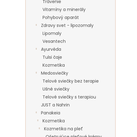
Trávenie
Vitamíny a minerály
Pohybový aparát
Zdravy svet - lipozomaly
Lipomaly
Vesantech
Ayurvéda
Tulsi čaje
Kozmetika
Medosviečky
Telové sviečky bez terapie
Ušné sviečky
Telové sviečky s terapiou
JUST a Nahrin
Panakeia
Kozmetika
Kozmetika na pleť
Ošetrujúce pleťové krémy