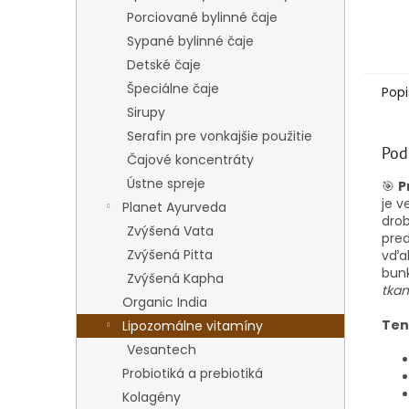
Porciované bylinné čaje
Sypané bylinné čaje
Detské čaje
Špeciálne čaje
Popi
Sirupy
Serafin pre vonkajšie použitie
Pod
Čajové koncentráty
Ústne spreje
🎯
P
je v
Planet Ayurveda
drob
Zvýšená Vata
pred
Zvýšená Pitta
vďak
bun
Zvýšená Kapha
tkan
Organic India
Ten
Lipozomálne vitamíny
Vesantech
Probiotiká a prebiotiká
Kolagény