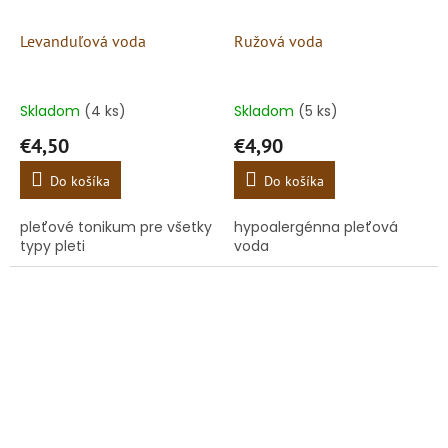
Levanduľová voda
Ružová voda
Skladom
(4 ks)
Skladom
(5 ks)
€4,50
€4,90
Do košíka
Do košíka
pleťové tonikum pre všetky
hypoalergénna pleťová
typy pleti
voda