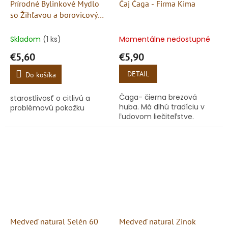
Prírodné Bylinkové Mydlo
Čaj Čaga - Firma Kima
so Žihľavou a borovicovým
olejom
Skladom
(1 ks)
Momentálne nedostupné
€5,60
€5,90
DETAIL
Do košíka
Čaga- čierna brezová
starostlivosť o citlivú a
huba. Má dlhú tradíciu v
problémovú pokožku
ľudovom liečiteľstve.
Medveď natural Selén 60
Medveď natural Zinok