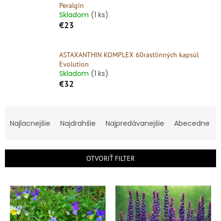
Peralgin
Skladom
(1 ks)
€23
ASTAXANTHIN KOMPLEX 60rastlinných kapsúl
Evolution
Skladom
(1 ks)
€32
R
a
Najlacnejšie
Najdrahšie
Najpredávanejšie
Abecedne
d
e
n
OTVORIŤ FILTER
i
e
V
p
ý
r
p
o
i
d