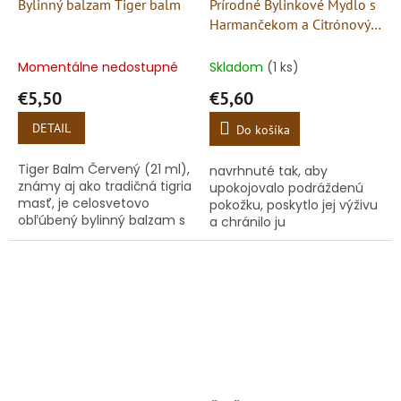
Bylinný balzam Tiger balm
Prírodné Bylinkové Mydlo s
Harmančekom a Citrónovým
olejom
Momentálne nedostupné
Skladom
(1 ks)
€5,50
€5,60
DETAIL
Do košíka
Tiger Balm Červený (21 ml),
navrhnuté tak, aby
známy aj ako tradičná tigria
upokojovalo podráždenú
masť, je celosvetovo
pokožku, poskytlo jej výživu
obľúbený bylinný balzam s
a chránilo ju
intenzívnym hrejivým
účinkom. Vďaka unikátnej
receptúre založenej na...