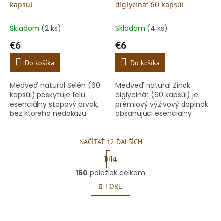
kapsúl
diglycinát 60 kapsúl
Skladom
(2 ks)
Skladom
(4 ks)
€6
€6
Do košíka
Do košíka
Medveď natural Selén (60
Medveď natural Zinok
kapsúl) poskytuje telu
diglycinát (60 kapsúl) je
esenciálny stopový prvok,
prémiový výživový doplnok
bez ktorého nedokážu
obsahujúci esenciálny
správne fungovať kľúčové
stopový prvok zinok v jeho
procesy v organizme.
najlepšie vstrebateľnej a
Každá kapsula obsahuje
pre žalúdok najšetrnejšej...
NAČÍTAŤ 12 ĎALŠÍCH
presne 100 μg...
S
1
14
t
O
r
160
položiek celkom
v
á
l
HORE
n
á
k
o
d
v
a