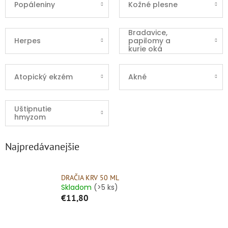
Popáleniny
Kožné plesne
Bradavice,
Herpes
papilomy a
kurie oká
Atopický ekzém
Akné
Uštipnutie
hmyzom
Najpredávanejšie
DRAČIA KRV 50 ML
Skladom
(>5 ks)
€11,80