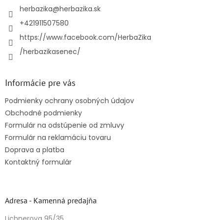
i
herbazika
@
herbazika.sk
e
+421911507580
https://www.facebook.com/HerbaZika
/herbazikasenec/
Informácie pre vás
Podmienky ochrany osobných údajov
Obchodné podmienky
Formulár na odstúpenie od zmluvy
Formulár na reklamáciu tovaru
Doprava a platba
Kontaktný formulár
Adresa - Kamenná predajňa
Lichnerova 95/35