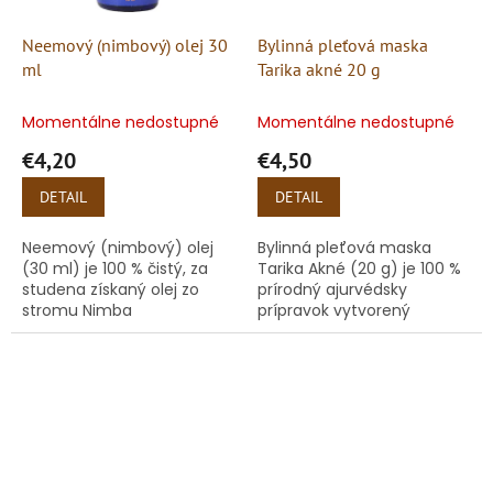
Neemový (nimbový) olej 30
Bylinná pleťová maska
ml
Tarika akné 20 g
Momentálne nedostupné
Momentálne nedostupné
€4,20
€4,50
DETAIL
DETAIL
Neemový (nimbový) olej
Bylinná pleťová maska
(30 ml) je 100 % čistý, za
Tarika Akné (20 g) je 100 %
studena získaný olej zo
prírodný ajurvédsky
stromu Nimba
prípravok vytvorený
(Azadirachta indica)
špeciálne pre
pôvodom zo Srí Lanky. V
problematickú pleť. Účinne
ájurvéde je od nepamäti
bojuje proti akné, vyrážkam
cenený ako...
a drobným...