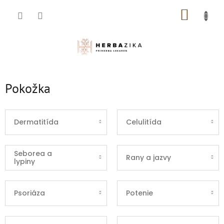
Prejsť
NÁKUP
na
obsah
KOŠÍK
Pokožka
Dermatitída
Celulitída
Seborea a
Rany a jazvy
lypiny
Psoriáza
Potenie