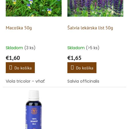
s
u
p
k
r
t
o
o
d
Macoška 50g
Šalvia lekárska list 50g
v
u
k
t
Skladom
(3 ks)
Skladom
(>5 ks)
o
€1,60
€1,65
v
Do košíka
Do košíka
Viola tricolor – vňať
Salvia officinalis