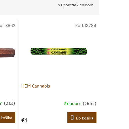
21
položiek celkom
d:
13862
Kód:
13784
HEM Cannabis
om
(2 ks)
Skladom
(>5 ks)
 košíka
Do košíka
€1