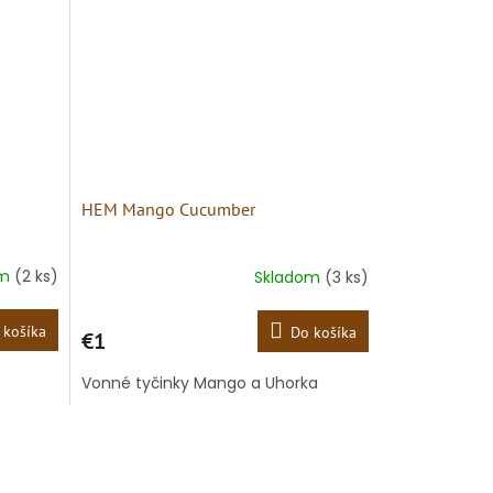
HEM Mango Cucumber
om
(2 ks)
Skladom
(3 ks)
 košíka
Do košíka
€1
Vonné tyčinky Mango a Uhorka