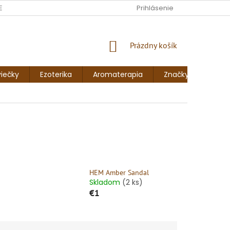
ENKY
FORMULÁR NA ODSTÚPENIE OD ZMLUVY
Prihlásenie
FORMULÁR NA 
NÁKUPNÝ
Prázdny košík
KOŠÍK
iečky
Ezoterika
Aromaterapia
Značky
Blog
HEM Amber Sandal
Skladom
(2 ks)
€1