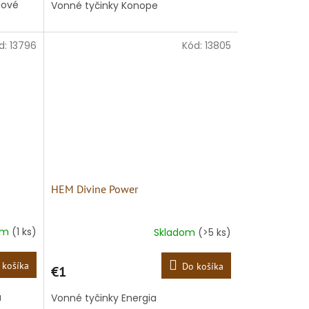
lové
Vonné tyčinky Konope
d:
13796
Kód:
13805
HEM Divine Power
om
(1 ks)
Skladom
(>5 ks)
 košíka
Do košíka
€1
a
Vonné tyčinky Energia