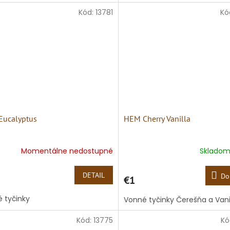
Kód:
13781
Kó
ucalyptus
HEM Cherry Vanilla
Momentálne nedostupné
Sklado
DETAIL
Do
€1
 tyčinky
Vonné tyčinky Čerešňa a Van
Kód:
13775
Kó