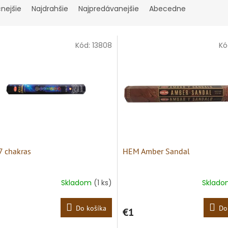
cnejšie
Najdrahšie
Najpredávanejšie
Abecedne
Kód:
13808
Kó
 chakras
HEM Amber Sandal
Skladom
(1 ks)
Sklad
Do košíka
Do
€1