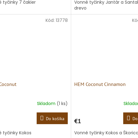
 tyčinky 7 čakier
Vonné tyčinky Jantár a Santa
drevo
Kód:
13778
Kó
Coconut
HEM Coconut Cinnamon
Skladom
(1 ks)
Sklad
Do košíka
Do
€1
 tyčinky Kokos
Vonné tyčinky Kokos a Škoric