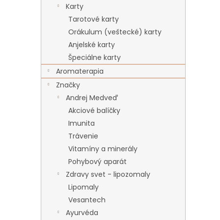
Karty
Tarotové karty
Orákulum (veštecké) karty
Anjelské karty
Špeciálne karty
Aromaterapia
Značky
Andrej Medveď
Akciové balíčky
Imunita
Trávenie
Vitamíny a minerály
Pohybový aparát
Zdravy svet - lipozomaly
Lipomaly
Vesantech
Ayurvéda