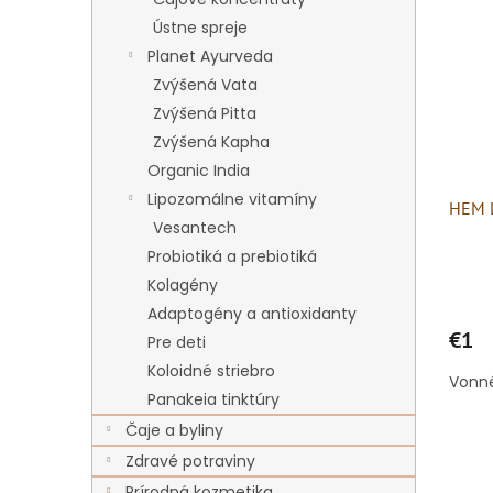
Ústne spreje
Planet Ayurveda
Zvýšená Vata
Zvýšená Pitta
Zvýšená Kapha
Organic India
Lipozomálne vitamíny
HEM 
Vesantech
Probiotiká a prebiotiká
Kolagény
Adaptogény a antioxidanty
€1
Pre deti
Koloidné striebro
Vonné
Panakeia tinktúry
Čaje a byliny
Zdravé potraviny
Prírodná kozmetika