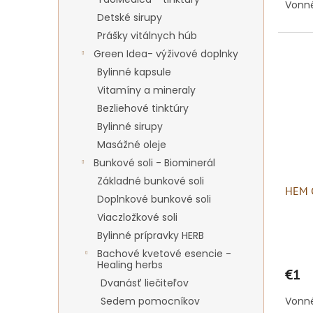
Vonné
Detské sirupy
Prášky vitálnych húb
Green Idea- výživové doplnky
Bylinné kapsule
Vitamíny a mineraly
Bezliehové tinktúry
Bylinné sirupy
Masážné oleje
Bunkové soli - Biominerál
Základné bunkové soli
HEM 
Doplnkové bunkové soli
Viaczložkové soli
Bylinné prípravky HERB
Bachové kvetové esencie -
Healing herbs
€1
Dvanásť liečiteľov
Sedem pomocníkov
Vonné