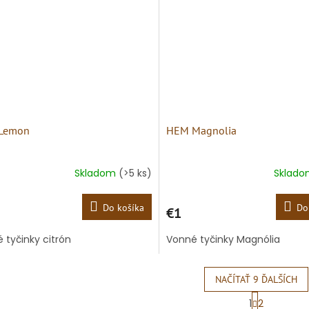
Lemon
HEM Magnolia
Skladom
(>5 ks)
Sklad
Do košíka
Do
€1
 tyčinky citrón
Vonné tyčinky Magnólia
NAČÍTAŤ 9 ĎALŠÍCH
S
1
2
t