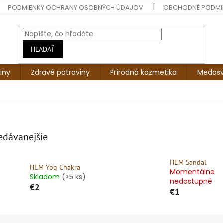
PODMIENKY OCHRANY OSOBNÝCH ÚDAJOV
OBCHODNÉ PODMI
HĽADAŤ
liny
Zdravé potraviny
Prírodná kozmetika
Medosv
M
edávanejšie
HEM Sandal
HEM Yog Chakra
Momentálne
Skladom
(>5 ks)
nedostupné
€2
€1