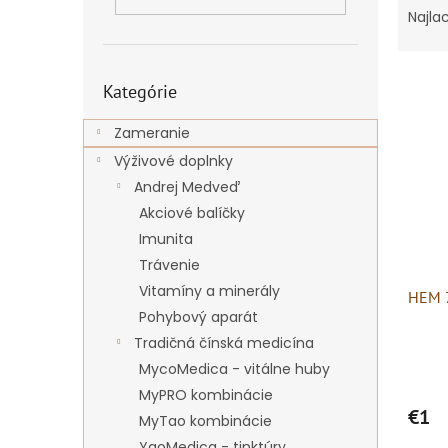
a
Najla
d
e
Preskočiť
V
n
Kategórie
kategórie
ý
i
p
e
Zameranie
i
p
Výživové doplnky
s
r
Andrej Medveď
p
o
r
d
Akciové balíčky
o
u
Imunita
d
k
Trávenie
u
t
Vitamíny a minerály
HEM 7
k
o
Pohybový aparát
t
v
o
Tradičná čínská medicína
v
MycoMedica - vitálne huby
MyPRO kombinácie
€1
MyTao kombinácie
YaoMedica - tinktúry