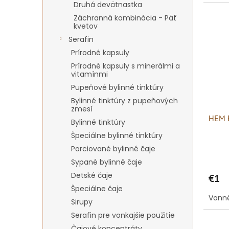
Druhá devätnastka
Záchranná kombinácia - Päť
kvetov
Serafin
Prírodné kapsuly
Prírodné kapsuly s minerálmi a
vitamínmi
Pupeňové bylinné tinktúry
Bylinné tinktúry z pupeňových
zmesí
HEM E
Bylinné tinktúry
Špeciálne bylinné tinktúry
Porciované bylinné čaje
Sypané bylinné čaje
Detské čaje
€1
Špeciálne čaje
Vonné
Sirupy
Serafin pre vonkajšie použitie
Čajové koncentráty