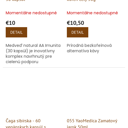
Momentálne nedostupné
Momentálne nedostupné
€10
€10,50
DETAIL
DETAIL
Medveď natural AA Imunita
Prírodná bezkofeínová
(30 kapsúl) je inovatívny
alternatíva kávy
komplex navrhnutý pre
cielenú podporu
obranyschopnosti, ktorý
oceníte najmä v období
peľovej sezóny, počas
jesenných či...
Čaga sibírska - 60
055 YaoMedica Zamatový
vegánskych kapsúl s
jarok 50ml