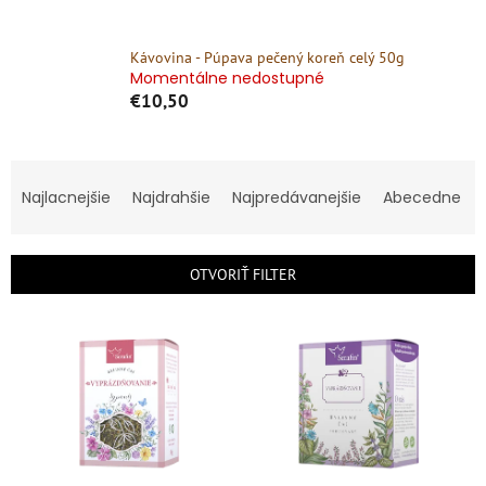
Kávovina - Púpava pečený koreň celý 50g
Momentálne nedostupné
€10,50
R
a
Najlacnejšie
Najdrahšie
Najpredávanejšie
Abecedne
d
e
n
OTVORIŤ FILTER
i
e
V
p
ý
r
p
o
i
d
s
u
p
k
r
t