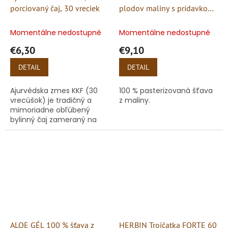
porciovaný čaj, 30 vreciek
plodov maliny s prídavkom
vitamínu C 500 ml
Momentálne nedostupné
Momentálne nedostupné
€6,30
€9,10
DETAIL
DETAIL
Ajurvédska zmes KKF (30
100 % pasterizovaná šťava
vrecúšok) je tradičný a
z maliny.
mimoriadne obľúbený
bylinný čaj zameraný na
rýchlu a prirodzenú
podporu trávenia. Skratka
KKF ukrýva presne
vyváženú zmes troch...
ALOE GÉL 100 % šťava z
HERBIN Trojčatka FORTE 60