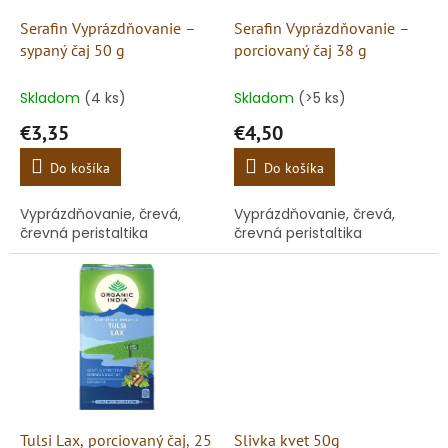
o
o
d
Serafin Vyprázdňovanie –
Serafin Vyprázdňovanie –
v
u
sypaný čaj 50 g
porciovaný čaj 38 g
k
t
Skladom
(4 ks)
Skladom
(>5 ks)
o
€3,35
€4,50
v
Do košíka
Do košíka
Vyprázdňovanie, črevá,
Vyprázdňovanie, črevá,
črevná peristaltika
črevná peristaltika
Tulsi Lax, porciovaný čaj, 25
Slivka kvet 50g