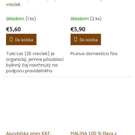
vreciek
Skladom
(1 ks)
Skladom
(2 ks)
€5,60
€5,90
Do košíka
Do košíka
Tulsi Lax (25 vreciek) je
Prunus domestica flos
organický, jemne pôsobiaci
bylinný čaj navrhnutý na
podporu pravidelného
vyprázdňovania a
uvoľnenie tráviaceho
traktu. Spája osvedčené
účinky listov...
Ajurvédska zmes KKF,
MALINA 100 % šťava z