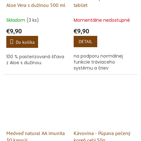
Aloe Vera s dužinou 500 ml
tabliet
Skladom
(3 ks)
Momentálne nedostupné
€9,90
€9,90
DETAIL
Do košíka
na podporu normálnej
100 % pasterizovaná šťava
funkcie tráviaceho
z Aloe s dužinou.
systému a čriev
Medveď natural AA imunita
Kávovina - Púpava pečený
30 kapsúl
koreň celý 50g