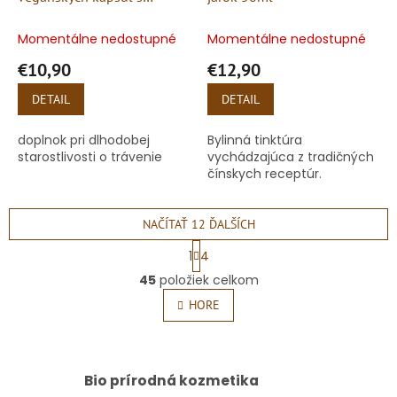
INULÍNOM
Momentálne nedostupné
Momentálne nedostupné
€10,90
€12,90
DETAIL
DETAIL
doplnok pri dlhodobej
Bylinná tinktúra
starostlivosti o trávenie
vychádzajúca z tradičných
čínskych receptúr.
NAČÍTAŤ 12 ĎALŠÍCH
S
1
4
t
O
r
45
položiek celkom
v
á
l
HORE
n
á
k
o
d
v
a
a
c
Bio prírodná kozmetika
n
i