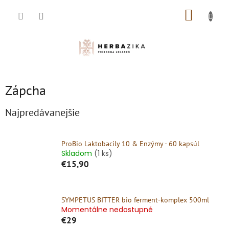
Prejsť
NÁKUP
na
obsah
KOŠÍK
Zápcha
Najpredávanejšie
ProBio Laktobacily 10 & Enzýmy - 60 kapsúl
Skladom
(1 ks)
€15,90
SYMPETUS BITTER bio ferment-komplex 500ml
Momentálne nedostupné
€29