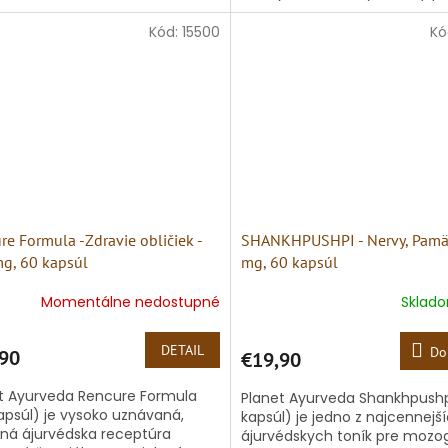
 kvalita pleti či vlasov len...
cielenú záchranu podrážden
tráviaceho traktu....
Kód:
15500
Kó
re Formula -Zdravie obličiek -
SHANKHPUSHPI - Nervy, Pamäť
g, 60 kapsúl
mg, 60 kapsúl
Momentálne nedostupné
Sklad
DETAIL
Do
90
€19,90
t Ayurveda Rencure Formula
Planet Ayurveda Shankhpushp
apsúl) je vysoko uznávaná,
kapsúl) je jedno z najcennejš
čná ájurvédska receptúra
ájurvédskych toník pre mozo