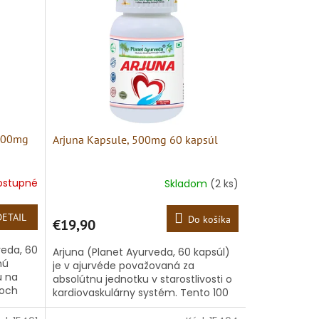
 500mg
Arjuna Kapsule, 500mg 60 kapsúl
ostupné
Skladom
(2 ks)
DETAIL
Do košíka
€19,90
veda, 60
Arjuna (Planet Ayurveda, 60 kapsúl)
nú
je v ajurvéde považovaná za
ú na
absolútnu jednotku v starostlivosti o
poch
kardiovaskulárny systém. Tento 100
rgická
% prírodný produkt obsahuje