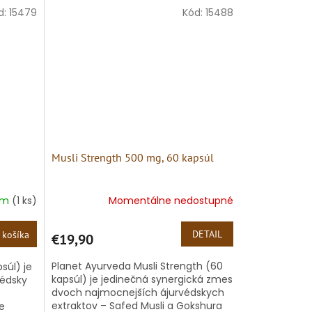
Jeho...
d:
15479
Kód:
15488
Musli Strength 500 mg, 60 kapsúl
om
(1 ks)
Momentálne nedostupné
DETAIL
 košíka
€19,90
Planet Ayurveda Musli Strength (60
súl) je
kapsúl) je jedinečná synergická zmes
védsky
dvoch najmocnejších ájurvédskych
extraktov – Safed Musli a Gokshura
e