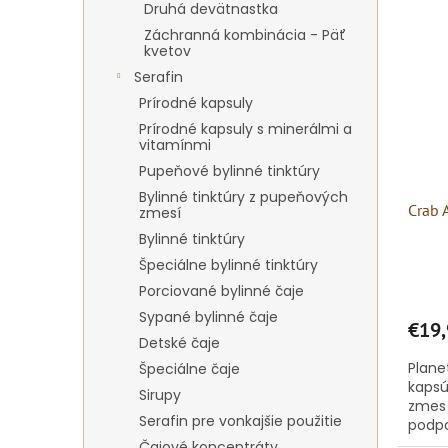
Druhá devätnastka
Záchranná kombinácia - Päť
kvetov
Serafin
Prírodné kapsuly
Prírodné kapsuly s minerálmi a
vitamínmi
Pupeňové bylinné tinktúry
Bylinné tinktúry z pupeňových
Crab 
zmesí
Bylinné tinktúry
Špeciálne bylinné tinktúry
Porciované bylinné čaje
Sypané bylinné čaje
€19,
Detské čaje
Plane
Špeciálne čaje
kapsú
Sirupy
zmes 
Serafin pre vonkajšie použitie
podpo
hĺbko
Čajové koncentráty