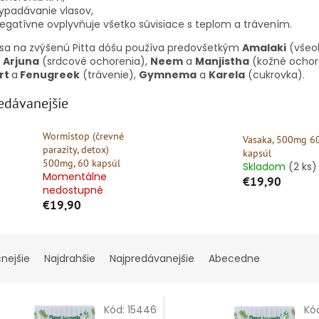
ypadávanie vlasov,
egatívne ovplyvňuje všetko súvisiace s teplom a trávením.
n sa na zvýšenú Pitta dóšu používa predovšetkým
Amalaki
(všeob
,
Arjuna
(srdcové ochorenia),
Neem
a
Manjistha
(kožné ochor
rt
a
Fenugreek
(trávenie),
Gymnema
a
Karela
(cukrovka).
edávanejšie
Wormistop (črevné
Vasaka, 500mg 6
parazity, detox)
kapsúl
500mg, 60 kapsúl
Skladom
(2 ks)
Momentálne
€19,90
nedostupné
€19,90
cnejšie
Najdrahšie
Najpredávanejšie
Abecedne
Kód:
15446
Kó