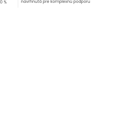
navrhnutá pre komplexnú podporu
00 %
srdcovo-cievneho systému.
 z
Obsahuje...