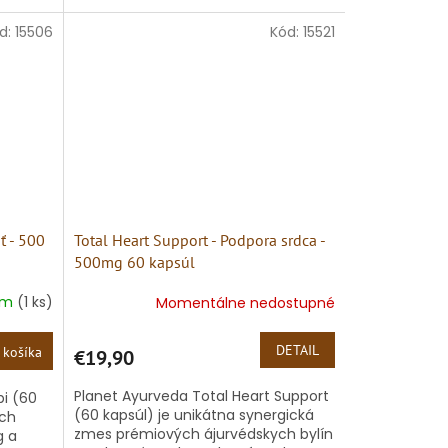
(Tribulus terrestris), navrhnutá...
ého
d:
15506
Kód:
15521
 - 500
Total Heart Support - Podpora srdca -
500mg 60 kapsúl
om
(1 ks)
Momentálne nedostupné
DETAIL
 košíka
€19,90
Planet Ayurveda Total Heart Support
i (60
(60 kapsúl) je unikátna synergická
ích
zmes prémiových ájurvédskych bylín
g a