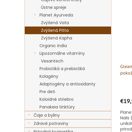
regen
Ústne spreje
Planet Ayurveda
Zvýšená Vata
Zvýšená Pitta
Zvýšená Kapha
Organic India
Lipozomálne vitamíny
Vesantech
Gleam
Probiotiká a prebiotiká
pokož
Kolagény
kapsú
Adaptogény a antioxidanty
Pre deti
Koloidné striebro
€19,
Panakeia tinktúry
Plane
Čaje a byliny
Nails
Zdravé potraviny
uniká
priro
Prírodná kozmetika