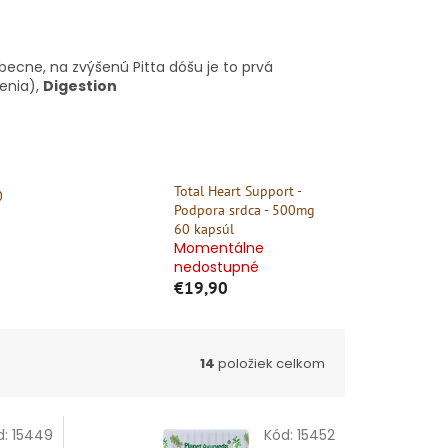
ecne, na zvýšenú Pitta dóšu je to prvá
enia),
Digestion
Total Heart Support -
0
Podpora srdca - 500mg
60 kapsúl
Momentálne
nedostupné
€19,90
14
položiek celkom
d:
15449
Kód:
15452