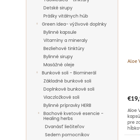
ý
i
p
e
Detské sirupy
i
p
Prášky vitálnych húb
s
r
Green Idea- výživové doplnky
p
o
Bylinné kapsule
r
d
Vitamíny a mineraly
o
u
d
k
Bezliehové tinktúry
u
t
Bylinné sirupy
Aloe 
k
o
Masážné oleje
t
v
Bunkové soli - Biominerál
o
Základné bunkové soli
v
Doplnkové bunkové soli
Viaczložkové soli
€19,
Bylinné prípravky HERB
Aloe 
Bachové kvetové esencie -
kapsúl
Healing herbs
pre z
Dvanásť liečiteľov
hĺbko
obsah
Sedem pomocníkov