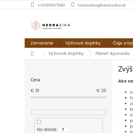
Prejsť
+421911507580
herbazika@herbazika.sk
na
obsah
Zameranie
Výživové doplnky
Čaje a by
Domov
Výživové doplnky
Planet Ayurveda
B
Zvýš
o
č
Cena
Ako sa
n
ý
€
19
€
20
n
p
h
a
z
n
k
e
v
p
l
p
Na sklade
7
o