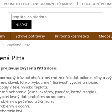
PODMIENKY OCHRANY OSOBNÝCH ÚDAJOV
OBCHODNÉ PODMI
HĽADAŤ
liny
Zdravé potraviny
Prírodná kozmetika
Medosv
Zvýšená Pitta
ená Pitta
 prejavuje zvýšená Pitta dóša:
admerný tráviaci oheň, ktorý má za následok pálenie záhy a zvý
nev, človek ľahko „vybuchne“, žiarlivosť, vysoké ambície,
ápaly v tele, vysoká teplota,
ožné ochorenia (akné, ekzémy, psoriáza, kožná alergia),
ysoký krvný tlak, problémy so srdcom,
roblémy s pečeňou a žlčníkom,
roblémy s očami,
chorenia krvi,