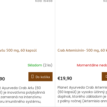
Kód:
15458
K
Arlu 500 mg, 60 kapsúl
Crab Artemisinin- 500 mg, 60 
Skladom
(2 ks)
Momentálne ned
Do košíka
€19,90
90
Planet Ayurveda Crab Artemis
t Ayurveda Crab Arlu (60
(60 kapsúl) je vysoko účinný 
l) je inovatívna polybylinná
doplnok, ktorého základom je
zameraná na intenzívnu
z paliny ročnej (Artemisia an
ru imunitného systému,
známa aj ako Davna). Táto
vú detoxikáciu a bunkovú