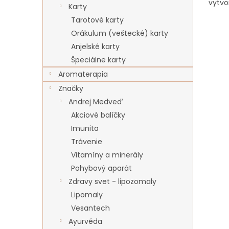
vytvo
Karty
podpo
Tarotové karty
obliči
Orákulum (veštecké) karty
Anjelské karty
Špeciálne karty
Aromaterapia
Značky
Andrej Medveď
Akciové balíčky
Imunita
Trávenie
Vitamíny a minerály
Pohybový aparát
Zdravy svet - lipozomaly
Lipomaly
Vesantech
Ayurvéda