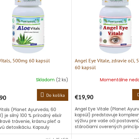
Vitals, 500mg 60 kapsúl
Angel Eye Vitale, zdravie očí,
60 kapsúl
Skladom
(2 ks)
Momentálne ned
Do košíka
€19,90
90
Angel Eye Vitale (Planet Ayur
Vitals (Planet Ayurveda, 60
kapsúl) predstavuje komplex
) je silný 100 % prírodný elixír
výživu pre vaše oči postaven
dravé trávenie, krásnu pleť a
stáročiami overených princí
vú detoxikáciu. Kapsuly
ajurvédy. Táto unikátna syne
ujú vysoko koncentrovaný...
zmes...