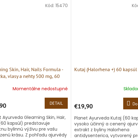
výnimočná...
eráciu. Tento 100 %...
Kód:
15470
Kó
ing Skin, Hair, Nails Formula -
Kutaj (Halorhena +) 60 kapsúl
ka, vlasy a nehty 500 mg, 60
l
Momentálne nedostupné
Sklad
DETAIL
Do
90
€19,90
t Ayurveda Gleaming Skin, Hair,
Planet Ayurveda Kutaj (60 kap
 (60 kapsúl) predstavuje
vysoko účinný a cenený ajur
tnu bylinnú výživu pre vašu
extrakt z byliny Halorhena
dzenú krásu. Z pohľadu ajurvédy
antidysenterica, vytvorený pr