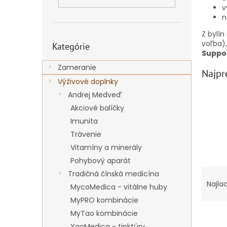
v
n
Z bylí
Preskočiť
voľba)
Kategórie
kategórie
Suppo
Zameranie
Najpr
Výživové doplnky
Andrej Medveď
Akciové balíčky
Imunita
Trávenie
Vitamíny a minerály
Pohybový aparát
R
Tradičná čínská medicína
a
Najla
MycoMedica - vitálne huby
d
MyPRO kombinácie
e
MyTao kombinácie
V
n
YaoMedica - tinktúry