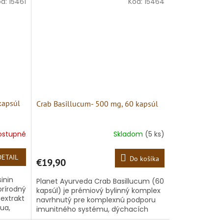
mimoriadne...
ód:
15461
Kód:
15464
kapsúl
Crab Basillucum- 500 mg, 60 kapsúl
ostupné
Skladom
(5 ks)
DETAIL
Do košíka
€19,90
inin
Planet Ayurveda Crab Basillucum (60
prírodný
kapsúl) je prémiový bylinný komplex
 extrakt
navrhnutý pre komplexnú podporu
nua,
imunitného systému, dýchacích
ciest a celkovej duševnej rovnováhy.