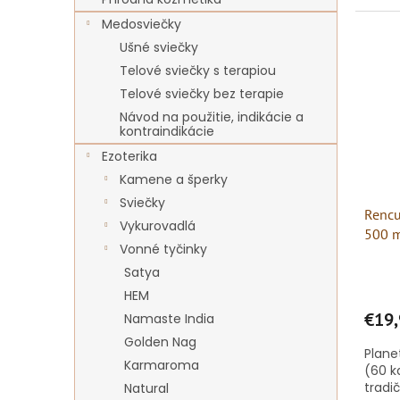
nie je
Medosviečky
Ušné sviečky
Telové sviečky s terapiou
Telové sviečky bez terapie
Návod na použitie, indikácie a
kontraindikácie
Ezoterika
Kamene a šperky
Sviečky
Rencu
Vykurovadlá
500 m
Vonné tyčinky
Satya
HEM
€19,
Namaste India
Golden Nag
Plane
Karmaroma
(60 k
tradi
Natural