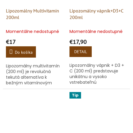
Lipozomálny Multivitamín
Lipozomálny vápnik+D3+C
200ml
200ml
Momentálne nedostupné
Momentálne nedostupné
€17
€17,90
DETAIL
Do košíka
Lipozomálny vápnik + D3 +
Lipozomálny multivitamín
C (200 ml) predstavuje
(200 ml) je revolučná
unikátnu a vysoko
tekutá alternatíva k
vstrebateľnú
bežným vitamínovým
trojkombináciu kľúčových
tabletkám, z ktorých ľudské
živín pre váš pohybový
telo často využije len
Tip
aparát. Bežný vápnik má v
zlomok účinných látok.
tele často veľmi...
Tento komplexný...