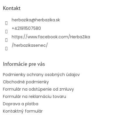
p
ä
Kontakt
t
i
herbazika
@
herbazika.sk
e
+421911507580
https://www.facebook.com/HerbaZika
/herbazikasenec/
Informácie pre vás
Podmienky ochrany osobných údajov
Obchodné podmienky
Formulár na odstúpenie od zmluvy
Formulár na reklamáciu tovaru
Doprava a platba
Kontaktný formulár