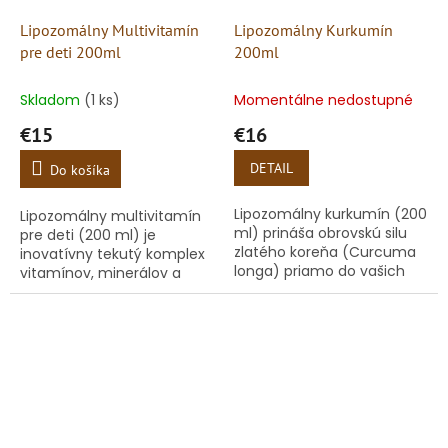
Lipozomálny Multivitamín
Lipozomálny Kurkumín
pre deti 200ml
200ml
Skladom
(1 ks)
Momentálne nedostupné
€15
€16
DETAIL
Do košíka
Lipozomálny kurkumín (200
Lipozomálny multivitamín
ml) prináša obrovskú silu
pre deti (200 ml) je
zlatého koreňa (Curcuma
inovatívny tekutý komplex
longa) priamo do vašich
vitamínov, minerálov a
buniek. Bežný kurkumín v
stopových prvkov, ktorý
prášku má takmer nulovú
predstavuje novú
vstrebateľnosť, preto sa k...
generáciu výživy pre
najmenších. Vďaka...