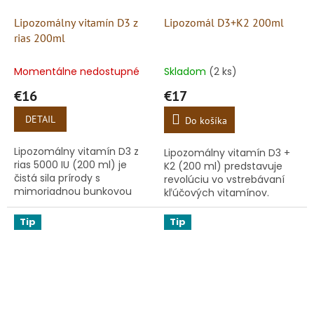
Lipozomálny vitamín D3 z
Lipozomál D3+K2 200ml
rias 200ml
Momentálne nedostupné
Skladom
(2 ks)
€16
€17
DETAIL
Do košíka
Lipozomálny vitamín D3 z
Lipozomálny vitamín D3 +
rias 5000 IU (200 ml) je
K2 (200 ml) predstavuje
čistá sila prírody s
revolúciu vo vstrebávaní
mimoriadnou bunkovou
kľúčových vitamínov.
vstrebateľnosťou. Nejde o
Vďaka modernej
žiadny umelo vytvorený
technológii sú prírodný
Tip
Tip
syntetický produkt – tento
vitamín D3 a supervitamín
čistý...
K2 (MK-7) obalené...