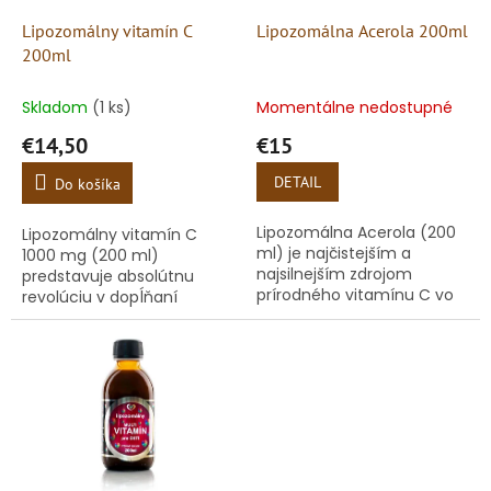
o
o
d
Lipozomálny vitamín C
Lipozomálna Acerola 200ml
v
u
200ml
k
t
Skladom
(1 ks)
Momentálne nedostupné
o
€14,50
€15
v
DETAIL
Do košíka
Lipozomálna Acerola (200
Lipozomálny vitamín C
ml) je najčistejším a
1000 mg (200 ml)
najsilnejším zdrojom
predstavuje absolútnu
prírodného vitamínu C vo
revolúciu v dopĺňaní
vysoko vstrebateľnej
vitamínov. Kým bežné
forme. Acerola (známa aj
formy vitamínu C v
ako barbadoská čerešňa z
tabletách dokáže telo
amazonských...
využiť len na 5 až 10 %,...