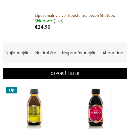
Lipozomálny Liver Booster na pečeň Shotbox
Skladom
(1 ks)
€24,90
R
a
Najlacnejšie
Najdrahšie
Najpredávanejšie
Abecedne
d
e
n
OTVORIŤ FILTER
i
e
V
p
Tip
ý
r
p
o
i
d
s
u
p
k
r
t