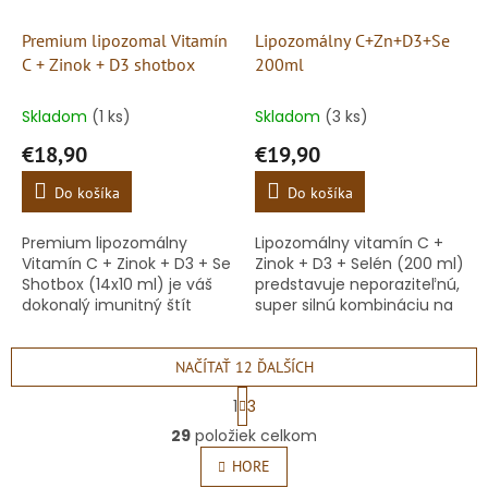
Premium lipozomal Vitamín
Lipozomálny C+Zn+D3+Se
C + Zinok + D3 shotbox
200ml
Skladom
(1 ks)
Skladom
(3 ks)
€18,90
€19,90
Do košíka
Do košíka
Premium lipozomálny
Lipozomálny vitamín C +
Vitamín C + Zinok + D3 + Se
Zinok + D3 + Selén (200 ml)
Shotbox (14x10 ml) je váš
predstavuje neporaziteľnú,
dokonalý imunitný štít
super silnú kombináciu na
zbalený do vrecka.
podporu imunity a ochranu
Cestujete na dovolenku,
pred virózami. K osvedčenej
lyžovačku alebo sedíte v...
trojke sme za...
NAČÍTAŤ 12 ĎALŠÍCH
S
1
3
t
O
r
29
položiek celkom
v
á
l
HORE
n
k