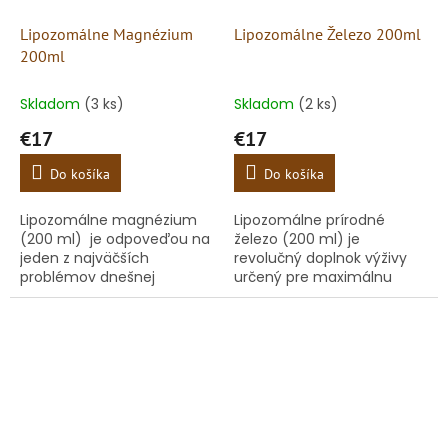
Lipozomálne Magnézium
Lipozomálne Železo 200ml
200ml
Skladom
(3 ks)
Skladom
(2 ks)
€17
€17
Do košíka
Do košíka
Lipozomálne magnézium
Lipozomálne prírodné
(200 ml) je odpoveďou na
železo (200 ml) je
jeden z najväčších
revolučný doplnok výživy
problémov dnešnej
určený pre maximálnu
populácie – kritický
podporu krvotvorby a boj s
nedostatok horčíka. Bežné
únavou. Odmietame ťažko
magnéziové doplnky na
stráviteľné syntetické
trhu majú...
formy! Náš...