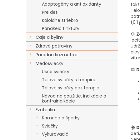
Adaptogény a antioxidanty
tak
Telo
Pre deti
potr
Koloidné striebro
(0,1
Panakeia tinktúry
🌻
Z
Čaje a byliny
leci
Zdravé potraviny
udr
ciev
Prírodná kozmetika
vita
Medosviečky
📅
D
Ušné sviečky
Telové sviečky s terapiou
Telové sviečky bez terapie
Návod na použitie, indikácie a
kontraindikácie
Ezoterika
Kamene a šperky
Sviečky
🌍
D
deti
Vykurovadlá
Nep