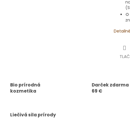
na
(S

zn
Detailn
TLAČ
Bio prírodná
Darček zdarma
kozmetika
69 €
Liečivá sila prírody