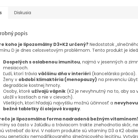
s
Diskusia
robný popis
re koho je lipozomálny D3+K2 určený?
Nedostatok „slnečnéh
mínu D je dnes celosvetovým problémom. Tento produkt je ideál
Dospelých s oslabenou imunitou
, najmä v jesenných a zim
mesiacoch.
Ľudí, ktorí trávia
väčšinu dňa v interiéri
(kancelárska práca).
Ženy v
období klimaktéria (menopauzy)
na prevenciu úbyt
degradácie kostnej hmoty.
Osoby, ktoré
užívajú vápnik
(K2 je nevyhnutný na to, aby sa 
uložil v kostiach a nie v cievach).
Všetkých, ktorí hľadajú najvyššiu možnú účinnosť a
nevyhovu
bežné tabletky či olejové kvapky
.
rečo je lipozomálna forma nadradená bežným vitamínom
míny sa často v žalúdku a tráviacom trakte znehodnotia skôr, ne
nú vstrebať do krvi. V našom produkte sú vitamíny D3 a K2 obal
vou geneticky nemodifikovaného slnečnicového lecitínu. Vytvár