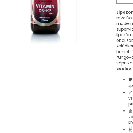
Lipozom
revolúc
moderne
supervi
lipozóm
obal za
žalúdko
buniek.
fungov
vápnika
svalov
.
🛡️
sp

vs
pr

vá
krv
