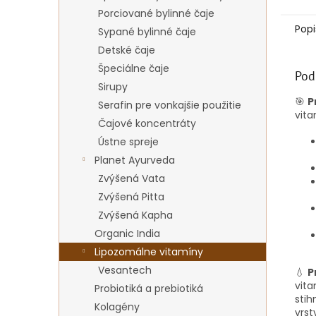
Porciované bylinné čaje
Popi
Sypané bylinné čaje
Detské čaje
Špeciálne čaje
Pod
Sirupy
🎯
P
Serafin pre vonkajšie použitie
vita
Čajové koncentráty
Ústne spreje
Planet Ayurveda
Zvýšená Vata
Zvýšená Pitta
Zvýšená Kapha
Organic India
Lipozomálne vitamíny
Vesantech
💧
P
vita
Probiotiká a prebiotiká
stih
Kolagény
vrst