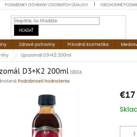
PODMIENKY OCHRANY OSOBNÝCH ÚDAJOV
OBCHODNÉ PODMI
HĽADAŤ
liny
Zdravé potraviny
Prírodná kozmetika
Medosv
míny
Lipozomál D3+K2 200ml
ozomál D3+K2 200ml
12824
rné
dnotené
Podrobnosti hodnotenia
enie
€17
tu
Jednotko
Skl
cena:
čiek.