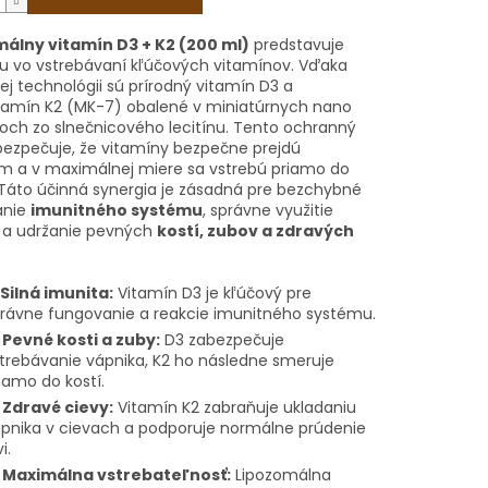
álny vitamín D3 + K2 (200 ml)
predstavuje
iu vo vstrebávaní kľúčových vitamínov. Vďaka
j technológii sú prírodný vitamín D3 a
tamín K2 (MK-7) obalené v miniatúrnych nano
och zo slnečnicového lecitínu. Tento ochranný
bezpečuje, že vitamíny bezpečne prejdú
m a v maximálnej miere sa vstrebú priamo do
 Táto účinná synergia je zásadná pre bezchybné
anie
imunitného systému
, správne využitie
 a udržanie pevných
kostí, zubov a zdravých
Silná imunita:
Vitamín D3 je kľúčový pre
rávne fungovanie a reakcie imunitného systému.

Pevné kosti a zuby:
D3 zabezpečuje
trebávanie vápnika, K2 ho následne smeruje
iamo do kostí.

Zdravé cievy:
Vitamín K2 zabraňuje ukladaniu
pnika v cievach a podporuje normálne prúdenie
i.

Maximálna vstrebateľnosť:
Lipozomálna