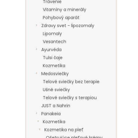
Trávenie
Vitamíny a minerály
Pohybový aparát
Zdravy svet - lipozomaly
Lipomaly
Vesantech
Ayurvéda
Tulsi čaje
Kozmetika
Medosviečky
Telové sviečky bez terapie
Ušné sviečky
Telové sviečky s terapiou
JUST a Nahrin
Panakeia
Kozmetika
Kozmetika na pleť
Ošetrujúce pleťové krémy