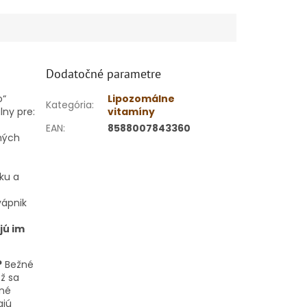
Dodatočné parametre
o“
Lipozomálne
Kategória
:
ny pre:
vitamíny
EAN
:
8588007843360
ných
ku a
vápnik
jú im
?
Bežné
ž sa
ené
ajú