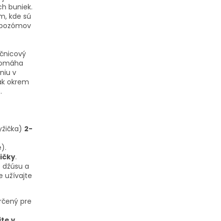
ch buniek.
m, kde sú
lipozómov
ečnicový
 pomáha
niu v
ak okrem
.
lyžička)
2-
).
žičky
.
o džúsu a
e užívajte
určený pre
.
te v