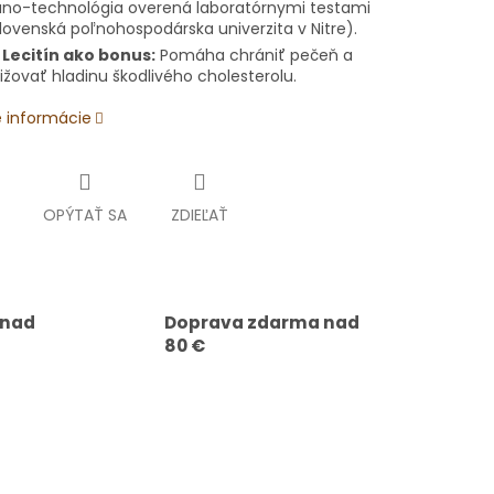
no-technológia overená laboratórnymi testami
lovenská poľnohospodárska univerzita v Nitre).

Lecitín ako bonus:
Pomáha chrániť pečeň a
ižovať hladinu škodlivého cholesterolu.
é informácie
OPÝTAŤ SA
ZDIEĽAŤ
 nad
Doprava zdarma nad
80 €