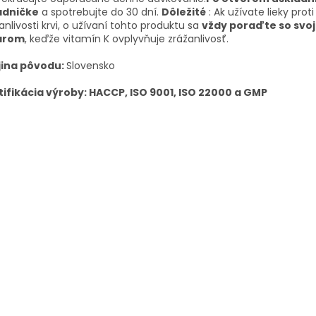
adničke
a spotrebujte do 30 dní.
Dôležité
: Ak užívate lieky proti
anlivosti krvi, o užívaní tohto produktu sa
vždy poraďte so svo
árom
, keďže vitamín K ovplyvňuje zrážanlivosť.
jina pôvodu:
Slovensko
tifikácia výroby: HACCP, ISO 9001, ISO 22000 a GMP