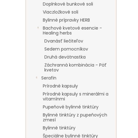
Doplnkové bunkové soli
Viaczložkové soli
Bylinné prípravky HERB
Bachové kvetové esencie -
Healing herbs
Dvanásť liečiteľov
Sedem pomocníkov
Druhá devätnastka
Záchranná kombinácia - Päť
kvetov
Serafin
Prírodné kapsuly
Prírodné kapsuly s minerálmi a
vitamínmi
Pupeňové bylinné tinktúry
Bylinné tinktúry z pupeňových
zmesí
Bylinné tinktúry
Špeciálne bylinné tinktúry