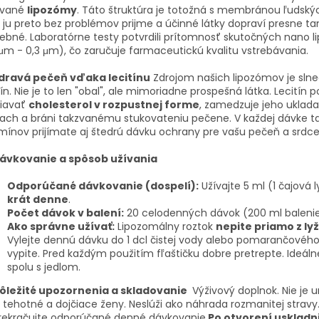
zvané
lipozómy
. Táto štruktúra je totožná s membránou ľudský
 ju preto bez problémov prijme a účinné látky dopraví presne ta
ebné. Laboratórne testy potvrdili prítomnosť skutočných nano 
 μm - 0,3 μm), čo zaručuje farmaceutickú kvalitu vstrebávania.
dravá pečeň vďaka lecitínu
Zdrojom našich lipozómov je sln
tín. Nie je to len "obal", ale mimoriadne prospešná látka. Lecitín
žiavať
cholesterol v rozpustnej forme
, zamedzuje jeho uklada
ach a bráni takzvanému stukovateniu pečene. V každej dávke t
mínov prijímate aj štedrú dávku ochrany pre vašu pečeň a srdce
ávkovanie a spôsob užívania
Odporúčané dávkovanie (dospelí):
Užívajte 5 ml (1 čajová 
krát denne
.
Počet dávok v balení:
20 celodenných dávok (200 ml balenie
Ako správne užívať:
Lipozomálny roztok
nepite priamo z ly
Vylejte dennú dávku do 1 dcl čistej vody alebo pomarančovéh
vypite. Pred každým použitím fľaštičku dobre pretrepte. Ideáln
spolu s jedlom.
ôležité upozornenia a skladovanie
Výživový doplnok. Nie je 
, tehotné a dojčiace ženy. Neslúži ako náhrada rozmanitej stravy
rekračujte odporúčané denné dávkovanie.
Po otvorení uskladni