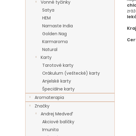
Vonné tyčinky
chl
Satya
zráž
lek
HEM
Namaste India
Kra
Golden Nag
Cer
Karmaroma
Natural
Karty
Tarotové karty
Orákulum (veštecké) karty
Anjelské karty
Špeciálne karty
Aromaterapia
Značky
Andrej Medveď
Akciové balíčky
Imunita