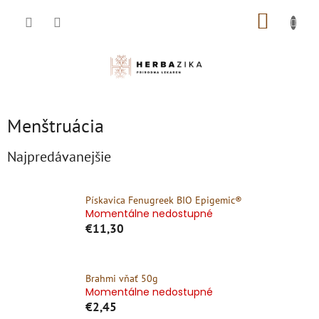
Prejsť
NÁKUP
na
obsah
KOŠÍK
Menštruácia
Najpredávanejšie
Pískavica Fenugreek BIO Epigemic®
Momentálne nedostupné
€11,30
Brahmi vňať 50g
Momentálne nedostupné
€2,45