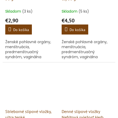
Skladom
(3 ks)
Skladom
(5 ks)
€2,90
€4,50
Do košíka
Do košíka
Ženské pohlavné orgány,
Ženské pohlavné orgány,
menštruácia,
menštruácia,
predmenštruačný
predmenštruačný
syndróm, vaginálna
syndróm, vaginálna
mikroflóra
mikroflóra
Strieborné slipové vložky,
Denné slipové vložky
ultra tenké
Nefritová sviežosť Herb