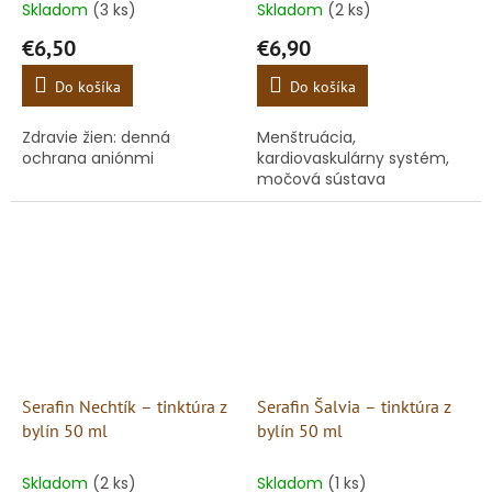
Skladom
(3 ks)
Skladom
(2 ks)
€6,50
€6,90
Do košíka
Do košíka
Zdravie žien: denná
Menštruácia,
ochrana aniónmi
kardiovaskulárny systém,
močová sústava
Serafin Nechtík – tinktúra z
Serafin Šalvia – tinktúra z
bylín 50 ml
bylín 50 ml
Skladom
(2 ks)
Skladom
(1 ks)