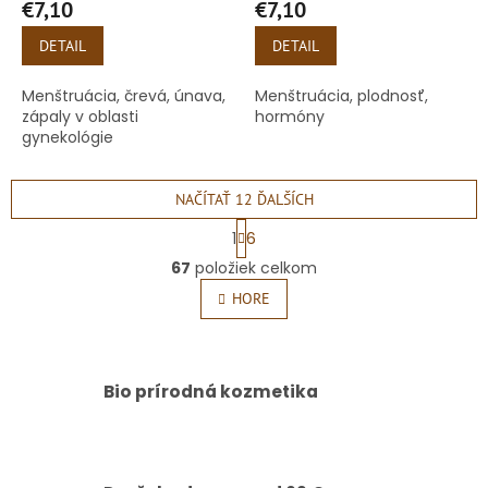
€7,10
€7,10
DETAIL
DETAIL
Menštruácia, črevá, únava,
Menštruácia, plodnosť,
zápaly v oblasti
hormóny
gynekológie
NAČÍTAŤ 12 ĎALŠÍCH
S
1
6
t
O
r
67
položiek celkom
v
á
l
HORE
n
á
k
o
d
v
a
a
c
Bio prírodná kozmetika
n
i
i
e
e
p
r
v