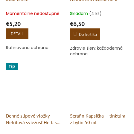
Momentálne nedostupné
Skladom
(4 ks)
€5,20
€6,50
DETAIL
Do košíka
Rafinovaná ochrana
Zdravie žien: každodenná
ochrana
Tip
Denné slipové vložky
Serafin Kapsička – tinktúra
Nefritová sviežosť Herb s
z bylín 50 ml
aniónmi