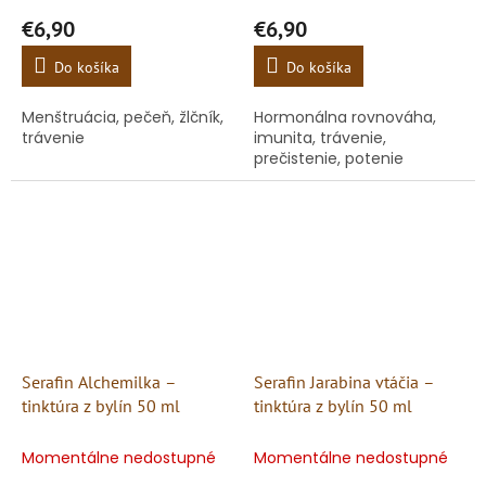
€6,90
€6,90
Do košíka
Do košíka
Menštruácia, pečeň, žlčník,
Hormonálna rovnováha,
trávenie
imunita, trávenie,
prečistenie, potenie
Serafin Alchemilka –
Serafin Jarabina vtáčia –
tinktúra z bylín 50 ml
tinktúra z bylín 50 ml
Momentálne nedostupné
Momentálne nedostupné