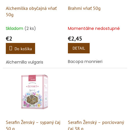
o
o
d
Alchemilka obyčajná vňať
Brahmi vňať 50g
v
u
50g
k
t
Skladom
(2 ks)
Momentálne nedostupné
o
€2
€2,45
v
DETAIL
Do košíka
Bacopa monnieri
Alchemilla vulgaris
Serafin Ženský – sypaný čaj
Serafin Ženský – porciovaný
50 g
čaj 38 g