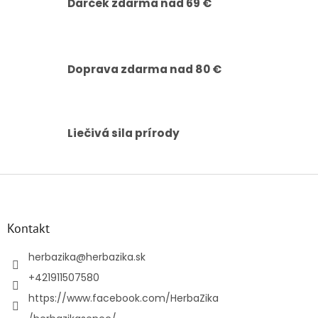
Darček zdarma nad 69 €
k
y
v
ý
p
Doprava zdarma nad 80 €
i
s
u
Liečivá sila prírody
Z
á
p
ä
Kontakt
t
i
herbazika
@
herbazika.sk
e
+421911507580
https://www.facebook.com/HerbaZika