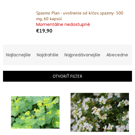
Spasmo Plan - uvoľnenie od kŕčov, spazmy- 500
mg, 60 kapsúl
Momentálne nedostupné
€19,90
R
a
Najlacnejšie
Najdrahšie
Najpredávanejšie
Abecedne
d
e
n
OTVORIŤ FILTER
i
e
V
p
ý
r
p
o
i
d
s
u
p
k
r
t