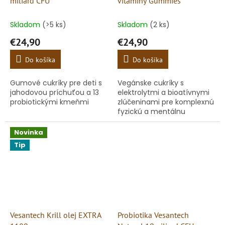
miliard CFU
vitaminy Gummies
Skladom
(>5 ks)
Skladom
(2 ks)
€24,90
€24,90
Do košíka
Do košíka
Gumové cukríky pre deti s
Vegánske cukríky s
jahodovou príchuťou a 13
elektrolytmi a bioatívnymi
probiotickými kmeňmi
zlúčeninami pre komplexnú
fyzickú a mentálnu
podporu
Novinka
Tip
Vesantech Krill olej EXTRA
Probiotika Vesantech