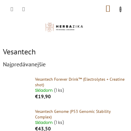
Prejsť
NÁKUP
na
obsah
KOŠÍK
Vesantech
Najpredávanejšie
Vesantech Forever Drink™ (Electrolytes + Creatine
shot)
Skladom
(1 ks)
€19,90
Vesantech Genome (P53 Genomic Stability
Complex)
Skladom
(1 ks)
€43,50