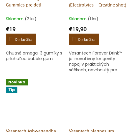
Gummies pre deti
(Electrolytes + Creatine shot)
Skladom
(2 ks)
Skladom
(1 ks)
€19
€19,90
Do košíka
Do košíka
Chutné omega-3 gumíky s
Vesantech Forever Drink™
príchuťou bubble gum
je inovatívny longevity
nápoj v praktických
sáčkoch, navrhnutý pre
okamžitú hydratáciu,
rýchlu regeneráciu a
Novinka
doplnenie chýbajúcej
Tip
energie. Predstavuje...
Vesantech Ashwagandha
Vesantech Magnesium