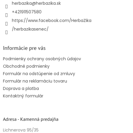
i
herbazika
@
herbazika.sk
e
+421911507580
https://www.facebook.com/HerbaZika
/herbazikasenec/
Informácie pre vás
Podmienky ochrany osobných údajov
Obchodné podmienky
Formulár na odstúpenie od zmluvy
Formulár na reklamáciu tovaru
Doprava a platba
Kontaktný formulár
Adresa - Kamenná predajňa
Lichnerova 95/35