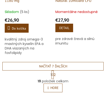
1180 mg
Natural 10miliard CFU
Skladom
(5 ks)
Momentálne nedostupné
€26,90
€27,90
DETAIL
Do košíka
pre zdravé črevá a silnú
kvalitný zdroj omega-3
imunitu
mastných kyselín EPA a
DHA viazaných na
fosfolipidy
NAČÍTAŤ 7 ĎALŠÍCH
S
1
2
t
O
r
19
položiek celkom
v
á
l
HORE
n
á
k
o
d
v
a
a