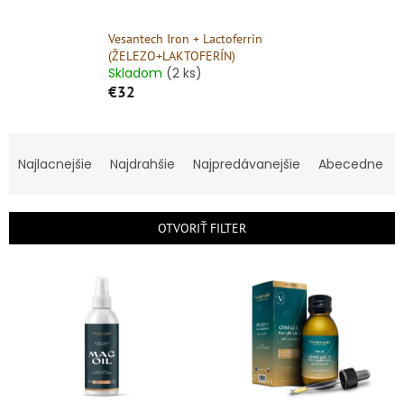
Vesantech Iron + Lactoferrin
(ŽELEZO+LAKTOFERÍN)
Skladom
(2 ks)
€32
R
a
Najlacnejšie
Najdrahšie
Najpredávanejšie
Abecedne
d
e
n
OTVORIŤ FILTER
i
e
V
p
ý
r
p
o
i
d
s
u
p
k
r
t