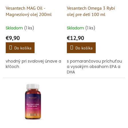
o
o
d
Vesantech MAG Oil -
Vesantech Omega 3 Rybí
v
u
Magneziový olej 200ml
olej pre deti 100 ml
k
t
Skladom
(1 ks)
Skladom
(1 ks)
o
€9,90
€12,90
v
Do košíka
Do košíka
vhodný pri svalovej únave a
s pomarančovou príchuťou
kŕčoch
a vysokým obsahom EPA a
DHA