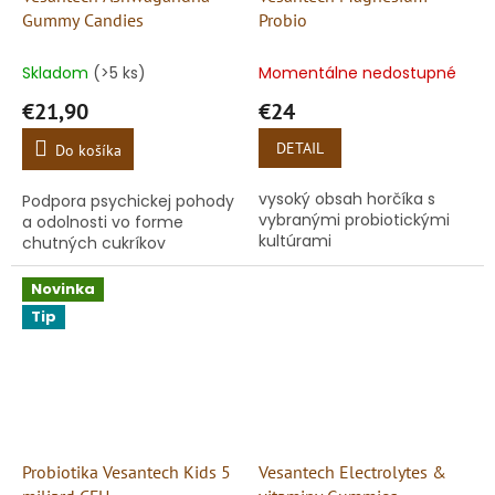
Gummy Candies
Probio
Skladom
(>5 ks)
Momentálne nedostupné
€21,90
€24
DETAIL
Do košíka
vysoký obsah horčíka s
Podpora psychickej pohody
vybranými probiotickými
a odolnosti vo forme
kultúrami
chutných cukríkov
Novinka
Tip
Probiotika Vesantech Kids 5
Vesantech Electrolytes &