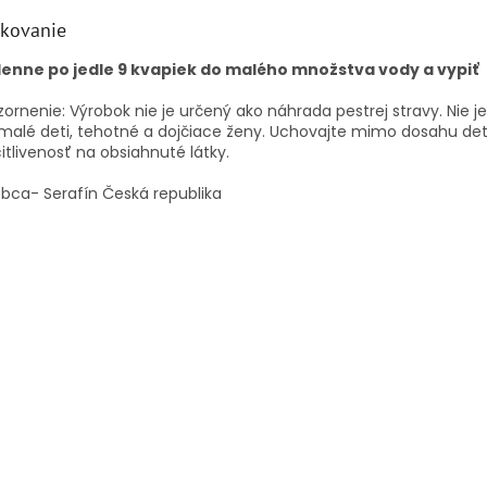
kovanie
denne po jedle 9 kvapiek do malého množstva vody a vypiť
ornenie: Výrobok nie je určený ako náhrada pestrej stravy.
Nie j
malé deti, tehotné a dojčiace ženy.
Uchovajte mimo dosahu det
itlivenosť na obsiahnuté látky.
bca- Serafín Česká republika