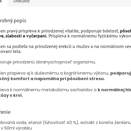
s
Diskusia
robný popis
en pravý prispieva k prirodzenej vitalite, podporuje bdelosť,
pôsob
e, slabosti a vyčerpaní.
Prispieva k normálnemu fyzickému výkon
en sa podieľa na prirodzenej erekcii u mužov a na normálnom s
ovaní tela.
poruje prirodzenú obranyschopnosť organizmu.
šen prispieva aj k duševnému a kognitívnemu výkonu,
podporu
čný komfort a napomáha pri pôsobení stresu.
spieva k normálnemu metabolizmu sacharidov a
k normálnej hl
ózy v krvi.
ženie
ilovaná voda, etanol (lúhovitosť 40 %), extrakt z koreňa ženšen
 v 50ml výrobku