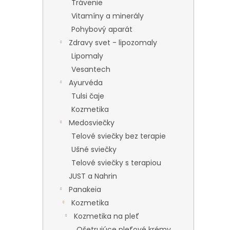
Trávenie
Vitamíny a minerály
Pohybový aparát
Zdravy svet - lipozomaly
Lipomaly
Vesantech
Ayurvéda
Tulsi čaje
Kozmetika
Medosviečky
Telové sviečky bez terapie
Ušné sviečky
Telové sviečky s terapiou
JUST a Nahrin
Panakeia
Kozmetika
Kozmetika na pleť
Ošetrujúce pleťové krémy