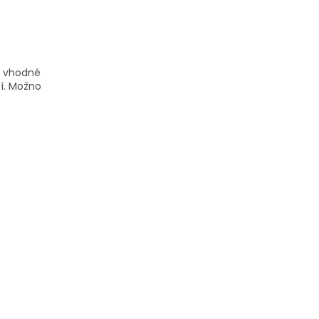
e vhodné
í.
Možno