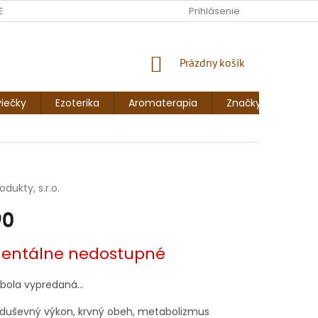
ENKY
FORMULÁR NA ODSTÚPENIE OD ZMLUVY
Prihlásenie
FORMULÁR NA 
NÁKUPNÝ
Prázdny košík
KOŠÍK
iečky
Ezoterika
Aromaterapia
Značky
Blog
dukty, s.r.o.
90
vá
ntálne nedostupné
 bola vypredaná…
a, duševný výkon, krvný obeh, metabolizmus