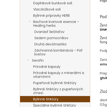
Popi
Doplnkové bunkové soli
Viaczložkové soli
Bylinné prípravky HERB
Pod
Bachové kvetové esencie -
Ženš
Healing herbs
únav
Dvanásť liečiteľov
Ženš
Sedem pomocníkov
fung
Druhá devätnastka
Záchranná kombinácia - Päť
Pod
kvetov
Žen
Serafin
emo
Prírodné kapsuly
Prírodné kapsuly s minerálmi a
Pri
vitamínmi
gluk
Pupeňové bylinné tinktúry
Bylinné tinktúry z pupeňových
Zlo
zmesí
Bylinné tinktúry
dest
0,5g
Špeciálne bylinné tinktúry