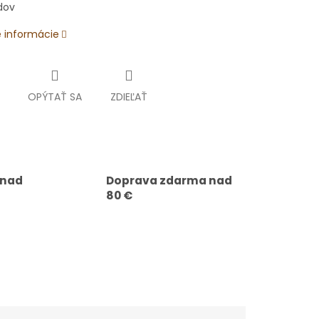
dov
é informácie
OPÝTAŤ SA
ZDIEĽAŤ
 nad
Doprava zdarma nad
80 €