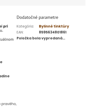
Dodatočné parametre
í pri
Kategória
:
Bylinné tinktúry
u.
EAN
:
8595634801861
Položka bola vypredaná…
exuálnom
je
adine
u pravého,