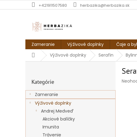
Prejsť
+421911507580
herbazika@herbazika.sk
na
obsah
Zameranie
Výživové doplnky
Čaje a by
Domov
Výživové doplnky
Serafin
Bylin
B
Sera
o
Preskočiť
č
Prieme
Neoho
Kategórie
kategórie
n
hodnot
ý
produk
Zameranie
p
je
Výživové doplnky
a
0,0
z
n
Andrej Medveď
5
e
Akciové balíčky
hviezdi
l
Imunita
Trávenie