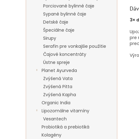
Porciované bylinné čaje
Dáv
Sypané bylinné čaje
3× 
Detské čaje
Špeciálne čaje
Upoz
pre 
Sirupy
prec
Serafin pre vonkajšie použitie
Čajové koncentráty
Výro
Ústne spreje
Planet Ayurveda
Zvýšená Vata
Zvýšená Pitta
Zvýšená Kapha
Organic India
Lipozomálne vitamíny
Vesantech
Probiotiká a prebiotiká
Kolagény