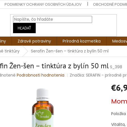
PODMIENKY OCHRANY OSOBNÝCH ÚDAJOV
OBCHODNÉ PODMI
HĽADAŤ
liny
Zdravé potraviny
Prírodná kozmetika
Medosv
né tinktúry
Serafin Žen-šen – tinktúra z bylín 50 ml
fin Žen-šen – tinktúra z bylín 50 ml
S_398
rné
dnotené
Podrobnosti hodnotenia
Značka:
SERAFIN - prírodné pro
enie
€6,
tu
Jednotko
Mome
cena:
čiek.
Položka
Vitalit