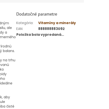
Dodatočné parametre
Kategória
:
Vitamíny a minerály
adným
lu, ale
EAN
:
888888883092
ady a
Položka bola vypredaná…
admerného
rírodnú
ý balans.
y na trhu
rovanú
ka
oidy
eho
 ideálne
k, aby
ule
iba čisté