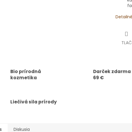
ka
fa
Detailn
TLAČ
Bio prírodná
Darček zdarma
kozmetika
69 €
Liečivá sila prírody
s
Diskusia