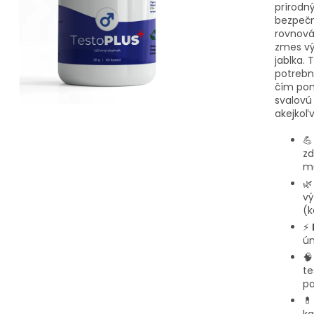
prírodn
bezpečn
rovnová
zmes vý
jablka. 
potrebn
čím pom
svalovú
akejkoľv

zd
mu

vý
(k
⚡
ún

te
pa
