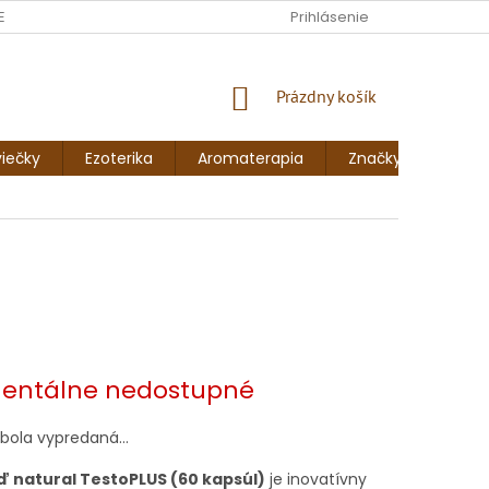
ENKY
FORMULÁR NA ODSTÚPENIE OD ZMLUVY
Prihlásenie
FORMULÁR NA 
NÁKUPNÝ
Prázdny košík
KOŠÍK
iečky
Ezoterika
Aromaterapia
Značky
Blog
vá
ntálne nedostupné
 bola vypredaná…
 natural TestoPLUS (60 kapsúl)
je inovatívny