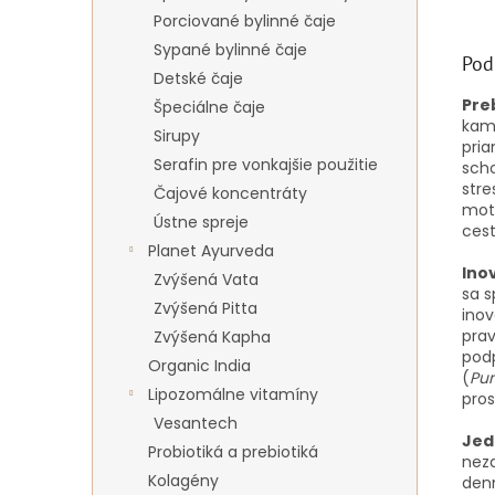
Porciované bylinné čaje
Sypané bylinné čaje
Pod
Detské čaje
Pre
Špeciálne čaje
kame
Sirupy
pria
Serafin pre vonkajšie použitie
scho
stre
Čajové koncentráty
moti
Ústne spreje
cest
Planet Ayurveda
Ino
Zvýšená Vata
sa s
Zvýšená Pitta
ino
pra
Zvýšená Kapha
podp
Organic India
(
Pu
Lipozomálne vitamíny
pro
Vesantech
Jed
Probiotiká a prebiotiká
neza
Kolagény
denn