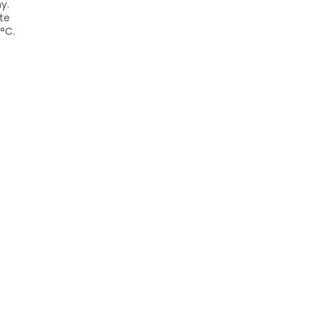
y.
te
°C.