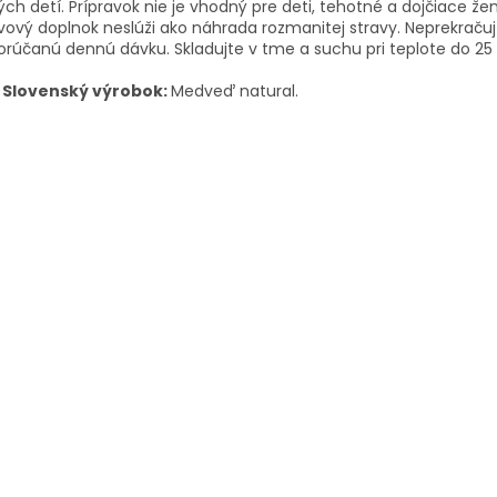
ch detí. Prípravok nie je vhodný pre deti, tehotné a dojčiace žen
vový doplnok neslúži ako náhrada rozmanitej stravy. Neprekračuj
rúčanú dennú dávku. Skladujte v tme a suchu pri teplote do 25 

Slovenský výrobok:
Medveď natural.