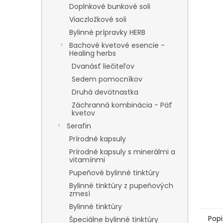
Doplnkové bunkové soli
Viaczložkové soli
Bylinné prípravky HERB
Bachové kvetové esencie -
Healing herbs
Dvanásť liečiteľov
Sedem pomocníkov
Druhá devätnastka
Záchranná kombinácia - Päť
kvetov
Serafin
Prírodné kapsuly
Prírodné kapsuly s minerálmi a
vitamínmi
Pupeňové bylinné tinktúry
Bylinné tinktúry z pupeňových
zmesí
Bylinné tinktúry
Popi
Špeciálne bylinné tinktúry