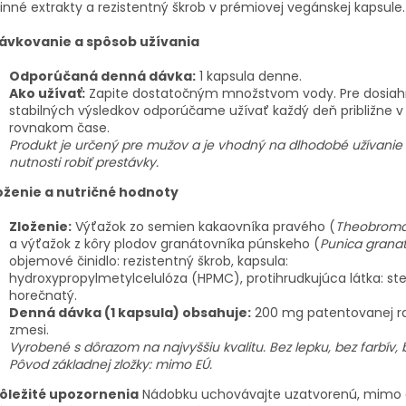
linné extrakty a rezistentný škrob v prémiovej vegánskej kapsule.
ávkovanie a spôsob užívania
Odporúčaná denná dávka:
1 kapsula denne.
Ako užívať:
Zapite dostatočným množstvom vody. Pre dosiah
stabilných výsledkov odporúčame užívať každý deň približne v
rovnakom čase.
Produkt je určený pre mužov a je vhodný na dlhodobé užívanie
nutnosti robiť prestávky.
oženie a nutričné hodnoty
Zloženie:
Výťažok zo semien kakaovníka pravého (
Theobroma
a výťažok z kôry plodov granátovníka púnskeho (
Punica gran
objemové činidlo: rezistentný škrob, kapsula:
hydroxypropylmetylcelulóza (HPMC), protihrudkujúca látka: st
horečnatý.
Denná dávka (1 kapsula) obsahuje:
200 mg patentovanej ra
zmesi.
Vyrobené s dôrazom na najvyššiu kvalitu. Bez lepku, bez farbív,
Pôvod základnej zložky: mimo EÚ.
ôležité upozornenia
Nádobku uchovávajte uzatvorenú, mimo