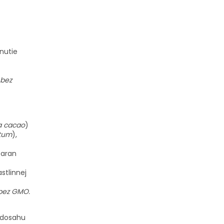
nutie
 bez
 cacao
)
atum
),
earan
stlinnej
 bez GMO.
 dosahu