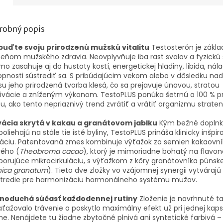
robný popis
buďte svoju prirodzenú mužskú vitalitu
Testosterón je zákl
ňom mužského zdravia. Neovplyvňuje iba rast svalov a fyzickú si
mo zasahuje aj do hustoty kostí, energetickej hladiny, libida, nál
pnosti sústrediť sa. S pribúdajúcim vekom alebo v dôsledku n
su jeho prirodzená tvorba klesá, čo sa prejavuje únavou, stratou
vácie a zníženým výkonom. TestoPLUS ponúka šetrnú a 100 % p
u, ako tento nepriaznivý trend zvrátiť a vrátiť organizmu straten
vácia skrytá v kakau a granátovom jablku
Kým bežné doplnk
poliehajú na stále tie isté byliny, TestoPLUS prináša klinicky inšpi
váciu. Patentovaná zmes kombinuje výťažok zo semien kakaovní
vého (
Theobroma cacao
), ktorý je mimoriadne bohatý na flavon
orujúce mikrocirkuláciu, s výťažkom z kôry granátovníka púnsk
nica granatum
). Tieto dve zložky vo vzájomnej synergii vytvárajú
stredie pre harmonizáciu hormonálneho systému mužov.
noduchá súčasť každodennej rutiny
Zloženie je navrhnuté ta
ťažovalo trávenie a poskytlo maximálny efekt už pri jednej kaps
e. Nenájdete tu žiadne zbytočné plnivá ani syntetické farbivá – 