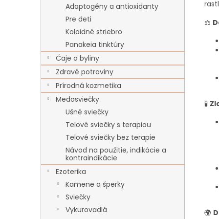
rast
Adaptogény a antioxidanty
Pre deti
⚖️
D
Koloidné striebro
Panakeia tinktúry
Čaje a byliny
Zdravé potraviny
Prírodná kozmetika
Medosviečky
🧪
Zl
Ušné sviečky
Telové sviečky s terapiou
Telové sviečky bez terapie
Návod na použitie, indikácie a
kontraindikácie
Ezoterika
Kamene a šperky
Sviečky
Vykurovadlá
🌍
D