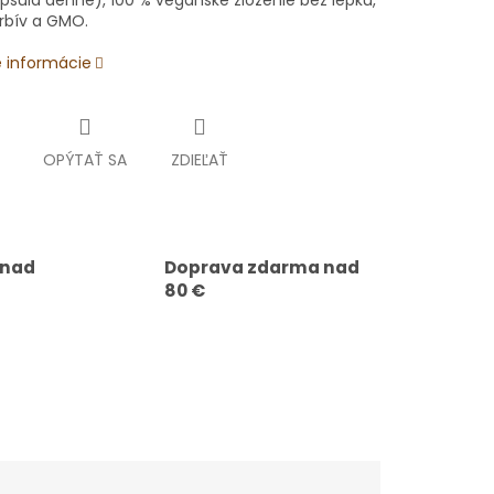
psula denne), 100 % vegánske zloženie bez lepku,
rbív a GMO.
é informácie
OPÝTAŤ SA
ZDIEĽAŤ
 nad
Doprava zdarma nad
80 €