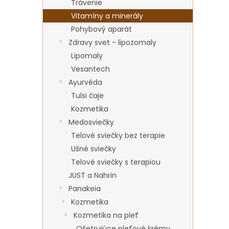
Trávenie
Vitamíny a minerály
Pohybový aparát
Zdravy svet - lipozomaly
Lipomaly
Vesantech
Ayurvéda
Tulsi čaje
Kozmetika
Medosviečky
Telové sviečky bez terapie
Ušné sviečky
Telové sviečky s terapiou
JUST a Nahrin
Panakeia
Kozmetika
Kozmetika na pleť
Ošetrujúce pleťové krémy