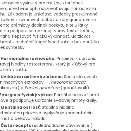
ý komplex vyvinutý pre mužov, ktorí chcú
e a efektívne optimalizovať svoju hormonálnu
hu. Základom je unikátna, vedecky preskúmaná
ťažkov z kakaových bôbov a kôry granátového
Tento prémiový doplnok poskytuje telu látky
é na podporu prirodzenej tvorby testosterónu,
áha zlepšovať fyzickú výkonnosť, udržiavať
 hmotu a chrániť kognitívne funkcie bez použitia
ek syntetiky.

Hormonálna rovnováha:
Prispieva k udržaniu
ravej hladiny testosterónu, ktorý je kľúčový pre
žskú vitalitu.

Unikátne rastlinné zloženie:
Spája silu dvoch
nimočných extraktov –
Theobroma cacao
akaovník) a
Punica granatum
(granátovník).
Energia a fyzický výkon:
Pomáha bojovať proti
ave a podporuje udržanie svalovej hmoty a sily.

Mentálna ostrosť:
Stabilná hladina
stosterónu priaznivo ovplyvňuje koncentráciu,
mäť a celkovú náladu.

Čistá receptúra:
Jednoduché dávkovanie (1