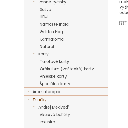
malý
Vonné tyčinky
Výži
Satya
odpo
HEM
🇸
Namaste India
Golden Nag
Karmaroma
Natural
Karty
Tarotové karty
Orákulum (veštecké) karty
Anjelské karty
Špeciálne karty
Aromaterapia
Značky
Andrej Medveď
Akciové balíčky
Imunita